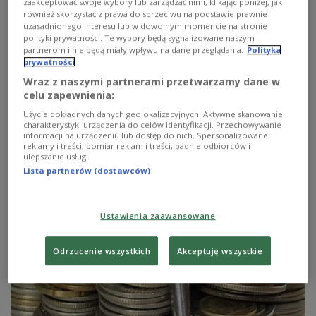
zaakceptować swoje wybory lub zarządzać nimi, klikając poniżej, jak
również skorzystać z prawa do sprzeciwu na podstawie prawnie
uzasadnionego interesu lub w dowolnym momencie na stronie
polityki prywatności. Te wybory będą sygnalizowane naszym
partnerom i nie będą miały wpływu na dane przeglądania.
Polityka
prywatności
Wraz z naszymi partnerami przetwarzamy dane w
Odwrócona hipoteka dla wszystkich
celu zapewnienia:
Użycie dokładnych danych geolokalizacyjnych. Aktywne skanowanie
Ministerstwo Finansów chce znacznie rozszerzyć dostęp
charakterystyki urządzenia do celów identyfikacji. Przechowywanie
informacji na urządzeniu lub dostęp do nich. Spersonalizowane
do tak zwanej hipoteki odwróconej. Mają go uzyskać
reklamy i treści, pomiar reklam i treści, badnie odbiorców i
wszyscy posiadający nieruchomości.
ulepszanie usług.
Lista partnerów (dostawców)
Zobacz więcej na temat:
GOSPODARKA
odwrócona hipoteka
Rzeczpospolita
Ministerstwo Finansów
mieszkanie
Ustawienia zaawansowane
Odrzucenie wszystkich
Akceptuję wszystkie