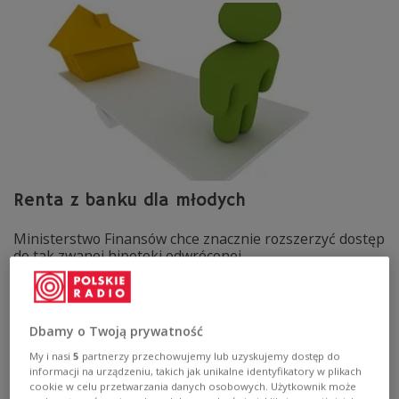
Renta z banku dla młodych
Ministerstwo Finansów chce znacznie rozszerzyć dostęp
do tak zwanej hipoteki odwróconej.
Zobacz więcej na temat:
mieszkanie
Ministerstwo Finansów
odwrócona hipoteka
Rzeczpospolita
Dbamy o Twoją prywatność
My i nasi
5
partnerzy przechowujemy lub uzyskujemy dostęp do
informacji na urządzeniu, takich jak unikalne identyfikatory w plikach
cookie w celu przetwarzania danych osobowych. Użytkownik może