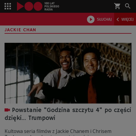
shopping_cart



SŁUCHAJ
WIĘCEJ

JACKIE CHAN
Powstanie "Godzina szczytu 4" po części
dzięki... Trumpowi
Kultowa seria filmów z Jackie Chanem i Chrisem