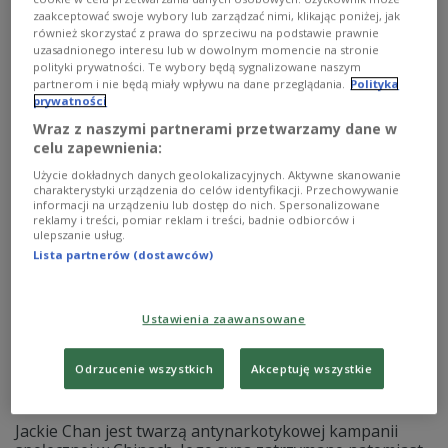
klasycznych filmów o sztukach walki przy użyciu
zaakceptować swoje wybory lub zarządzać nimi, klikając poniżej, jak
sztucznej inteligencji oraz premierę pierwszej w pełni
również skorzystać z prawa do sprzeciwu na podstawie prawnie
uzasadnionego interesu lub w dowolnym momencie na stronie
wygenerowanej przez AI animacji "A Better Tomorrow:
polityki prywatności. Te wybory będą sygnalizowane naszym
Cyber Border".
partnerom i nie będą miały wpływu na dane przeglądania.
Polityka
Zobacz więcej na temat:
Czwórka
sztuki walki
kino
FILM
prywatności
Bruce Lee
Chiny
Szanghaj
festiwal filmowy
Wraz z naszymi partnerami przetwarzamy dane w
sztuczna inteligencja
AI
celu zapewnienia:
Użycie dokładnych danych geolokalizacyjnych. Aktywne skanowanie
charakterystyki urządzenia do celów identyfikacji. Przechowywanie
informacji na urządzeniu lub dostęp do nich. Spersonalizowane
reklamy i treści, pomiar reklam i treści, badnie odbiorców i
ulepszanie usług.
Lista partnerów (dostawców)
Ustawienia zaawansowane
Odrzucenie wszystkich
Akceptuję wszystkie
Jackie Chan przeprasza za swojego syna
Jackie Chan jest twarzą antynarkotykowej kampanii