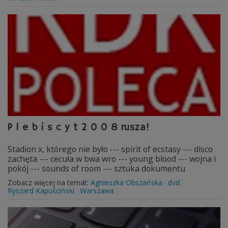
P l e b i s c y t 2 0 0 8 rusza!
Stadion x, którego nie było --- spirit of ecstasy --- disco
zachęta --- cecuła w bwa wro --- young blood --- wojna i
pokój --- sounds of room --- sztuka dokumentu
Zobacz więcej na temat:
Agnieszka Obszańska
dvd
Ryszard Kapuściński
Warszawa