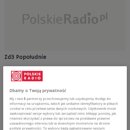
Zd3 Popołudnie
Zalane gospodarstwa i drogi, tysiące domów bez prądu,
podwyższone stany wód w rzekach - to obraz
południowej Polski po przejściu burz. Najpoważniejsza
sytuacja jest na Dolnym Śląsku, w Małopolsce, na
Dbamy o Twoją prywatność
Opolszczyznie i Podkarpaciu.
My i nasi
5
partnerzy przechowujemy lub uzyskujemy dostęp do
Zobacz więcej na temat:
powódź
dolnośląskie
małopolskie
informacji na urządzeniu, takich jak unikalne identyfikatory w plikach
podkarpackie
POLSKA
podróże
cookie w celu przetwarzania danych osobowych. Użytkownik może
zaakceptować swoje wybory lub zarządzać nimi, klikając poniżej, jak
również skorzystać z prawa do sprzeciwu na podstawie prawnie
uzasadnionego interesu lub w dowolnym momencie na stronie
polityki prywatności. Te wybory będą sygnalizowane naszym