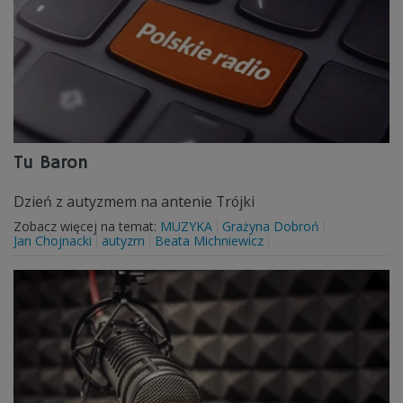
Tu Baron
Dzień z autyzmem na antenie Trójki
Zobacz więcej na temat:
MUZYKA
Grażyna Dobroń
Jan Chojnacki
autyzm
Beata Michniewicz