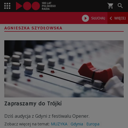
shopping_cart



SŁUCHAJ
WIĘCEJ

AGNIESZKA SZYDŁOWSKA
Zapraszamy do Trójki
Dziś audycja z Gdyni z festiwalu Opener.
Zobacz więcej na temat:
MUZYKA
Gdynia
Europa