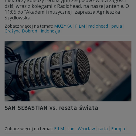
niektórzy koledzy redakcyjni) zespołów świata zagości
dziś, wraz z kolegami z Radiohead, na naszej antenie. O
11:05 do "Akademii muzycznej" zaprasza Agnieszka
Szydłowska.
Zobacz więcej na temat:
MUZYKA
FILM
radiohead
paula
Grażyna Dobroń
Indonezja
SAN SEBASTIAN vs. reszta świata
Zobacz więcej na temat:
FILM
san
Wrocław
tarta
Europa