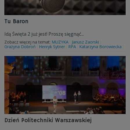
Tu Baron
Idą Święta 2 już jest! Proszę sięgnąć...
Zobacz więcej na temat:
MUZYKA
Janusz Zaorski
Grażyna Dobroń
Henryk Sytner
RPA
Katarzyna Borowiecka
Dzień Politechniki Warszawskiej