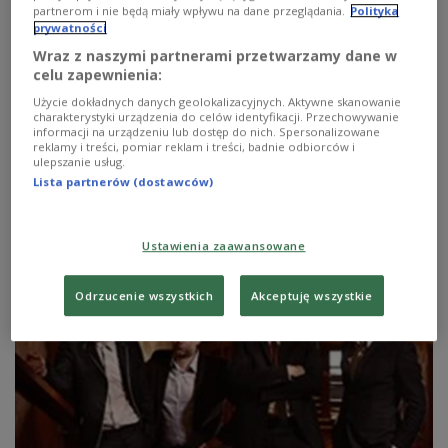
partnerom i nie będą miały wpływu na dane przeglądania.
Polityka
prywatności
Wraz z naszymi partnerami przetwarzamy dane w
celu zapewnienia:
Użycie dokładnych danych geolokalizacyjnych. Aktywne skanowanie
charakterystyki urządzenia do celów identyfikacji. Przechowywanie
informacji na urządzeniu lub dostęp do nich. Spersonalizowane
reklamy i treści, pomiar reklam i treści, badnie odbiorców i
Tu Baron
ulepszanie usług.
Lista partnerów (dostawców)
Nie-deszczowy wtorek
Zobacz więcej na temat:
MUZYKA
ekonomia
FILM
Ustawienia zaawansowane
Odrzucenie wszystkich
Akceptuję wszystkie