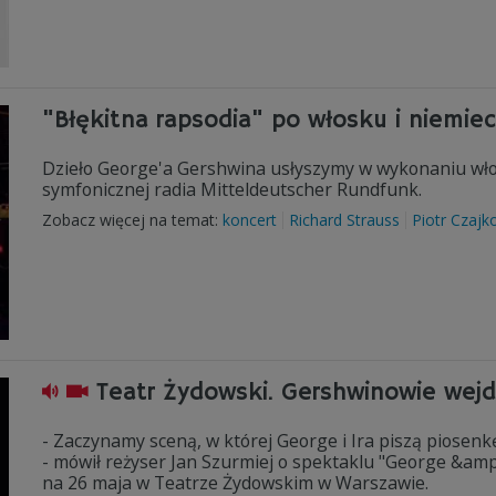
"Błękitna rapsodia" po włosku i niemie
Dzieło George'a Gershwina usłyszymy w wykonaniu włosk
symfonicznej radia Mitteldeutscher Rundfunk.
Zobacz więcej na temat:
koncert
Richard Strauss
Piotr Czajk
Teatr Żydowski. Gershwinowie wej
- Zaczynamy sceną, w której George i Ira piszą piosenk
- mówił reżyser Jan Szurmiej o spektaklu "George &am
na 26 maja w Teatrze Żydowskim w Warszawie.