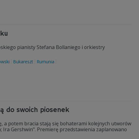
cku
iego pianisty Stefana Bollaniego i orkiestry
owski
Bukareszt
Rumunia
dą do swoich piosenek
ę, a potem bracia stają się bohaterami kolejnych utworów
p; Ira Gershwin". Premierę przedstawienia zaplanowano