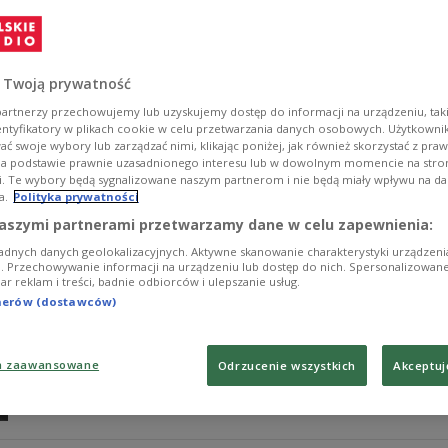
- Gershwin żył bardzo krótko, a szkoda, bo kiedy się sł
z kolejnym Puccinim - mówił Tomasz Konieczny o operz
uczestników Programu Kształcenia Młodych Talentów w 
 Twoją prywatność
Zobacz więcej na temat:
Jazz
opera
KULTURA
Tomasz Koni
artnerzy przechowujemy lub uzyskujemy dostęp do informacji na urządzeniu, taki
entyfikatory w plikach cookie w celu przetwarzania danych osobowych. Użytkown
ć swoje wybory lub zarządzać nimi, klikając poniżej, jak również skorzystać z pra
na podstawie prawnie uzasadnionego interesu lub w dowolnym momencie na stroni
i. Te wybory będą sygnalizowane naszym partnerom i nie będą miały wpływu na d
a.
Polityka prywatności
Mistrz i Młode Talenty. Transmisja konc
aszymi partnerami przetwarzamy dane w celu zapewnienia:
adnych danych geolokalizacyjnych. Aktywne skanowanie charakterystyki urządzen
W "Filharmonii Dwójki" wysłuchaliśmy koncertu uczes
ji. Przechowywanie informacji na urządzeniu lub dostęp do nich. Spersonalizowane
iar reklam i treści, badnie odbiorców i ulepszanie usług.
Orkiestry Polskiego Radia i barytona Tomasza Koniecz
tnerów (dostawców)
Zobacz więcej na temat:
Klaudia Baranowska
a zaawansowane
Odrzucenie wszystkich
Akceptuj