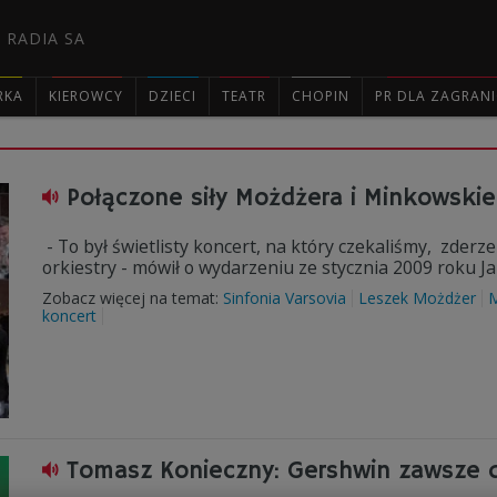
 RADIA SA
RKA
KIEROWCY
DZIECI
TEATR
CHOPIN
PR DLA ZAGRAN

Połączone siły Możdżera i Minkowski
- To był świetlisty koncert, na który czekaliśmy, zde
orkiestry - mówił o wydarzeniu ze stycznia 2009 roku J
Zobacz więcej na temat:
Sinfonia Varsovia
Leszek Możdżer
M
koncert
Tomasz Konieczny: Gershwin zawsze 