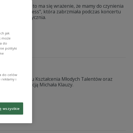
ucha jego opery to ma się wrażenie, że mamy do czynienia
e "Porgy and Bess", która zabrzmiała podczas koncertu
niedzielę 5 stycznia.
eczny
ch jak
ik może
wa do
e polityki
ane
ertu
ia do celów
tników Programu Kształcenia Młodych Talentów oraz
 reklamy i
nego pod dyrekcją Michała Klauzy.
ę wszystkie