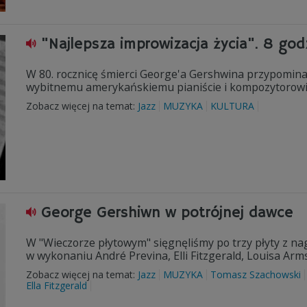
"Najlepsza improwizacja życia". 8 go
W 80. rocznicę śmierci George'a Gershwina przypomin
wybitnemu amerykańskiemu pianiście i kompozytorowi
Zobacz więcej na temat:
Jazz
MUZYKA
KULTURA
George Gershiwn w potrójnej dawce
W "Wieczorze płytowym" sięgnęliśmy po trzy płyty z n
w wykonaniu André Previna, Elli Fitzgerald, Louisa Arm
Zobacz więcej na temat:
Jazz
MUZYKA
Tomasz Szachowski
Ella Fitzgerald