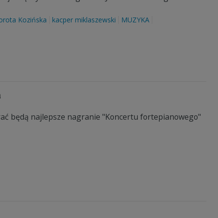
orota Kozińska
kacper miklaszewski
MUZYKA
a
ać będą najlepsze nagranie "Koncertu fortepianowego"
!