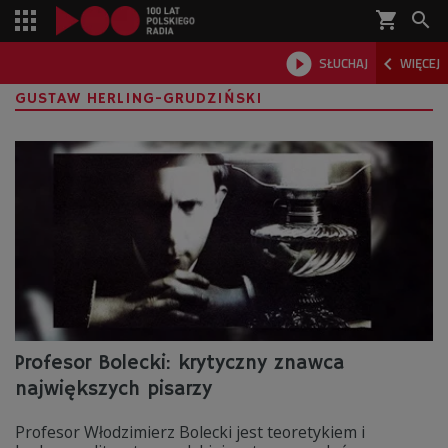
shopping_cart



SŁUCHAJ
WIĘCEJ

GUSTAW HERLING-GRUDZIŃSKI
Profesor Bolecki: krytyczny znawca
największych pisarzy
Profesor Włodzimierz Bolecki jest teoretykiem i