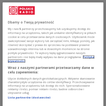
- Józef Czapski dzięki swojemu urokowi, zaangażowaniu,
bezinteresowności, która z niego biła, dał z siebie
ogromnie dużo, nie tylko po to, żeby "Kulturę" powołać
do życia, ale również zapewnić jej w miarę spokojny byt,
Dbamy o Twoją prywatność
co w warunkach emigracyjnych było czymś naprawdę
My i nasi
5
partnerzy przechowujemy lub uzyskujemy dostęp do
wyjątkowym - mówił o bohaterze audycji "Ślady pamięci"
informacji na urządzeniu, takich jak unikalne identyfikatory w plikach
prof. Rafał Habielski.
cookie w celu przetwarzania danych osobowych. Użytkownik może
zaakceptować swoje wybory lub zarządzać nimi, klikając poniżej, jak
Zobacz więcej na temat:
Józef Czapski
Rafał Habielski
również skorzystać z prawa do sprzeciwu na podstawie prawnie
Andrzej Mietkowski
Jerzy Giedroyc
Zofia Hertz
Zygmunt Hertz
uzasadnionego interesu lub w dowolnym momencie na stronie
polityki prywatności. Te wybory będą sygnalizowane naszym
partnerom i nie będą miały wpływu na dane przeglądania.
Polityka
prywatności
Wraz z naszymi partnerami przetwarzamy dane w
celu zapewnienia:
Użycie dokładnych danych geolokalizacyjnych. Aktywne skanowanie
charakterystyki urządzenia do celów identyfikacji. Przechowywanie
informacji na urządzeniu lub dostęp do nich. Spersonalizowane
reklamy i treści, pomiar reklam i treści, badnie odbiorców i
ulepszanie usług.
Lista partnerów (dostawców)