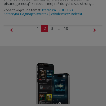
pisanego nocą" z nieco innej niż dotychczas strony…
Zobacz więcej na temat:
literatura
KULTURA
Katarzyna Hagmajer-Kwiatek
Włodzimierz Bolecki
1
2
3
...
10