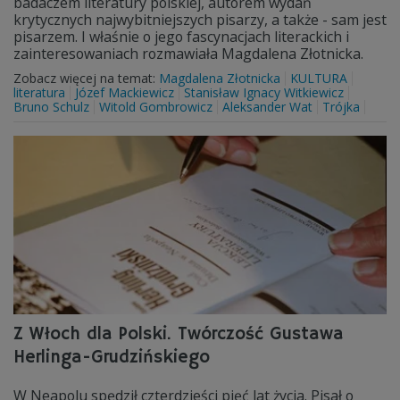
badaczem literatury polskiej, autorem wydań
krytycznych najwybitniejszych pisarzy, a także - sam jest
pisarzem. I właśnie o jego fascynacjach literackich i
zainteresowaniach rozmawiała Magdalena Złotnicka.
Zobacz więcej na temat:
Magdalena Złotnicka
KULTURA
literatura
Józef Mackiewicz
Stanisław Ignacy Witkiewicz
Bruno Schulz
Witold Gombrowicz
Aleksander Wat
Trójka
Z Włoch dla Polski. Twórczość Gustawa
Herlinga-Grudzińskiego
W Neapolu spędził czterdzieści pięć lat życia. Pisał o