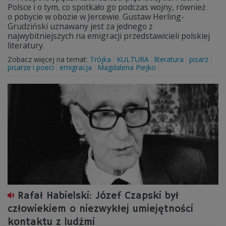
Polsce i o tym, co spotkało go podczas wojny, również
o pobycie w obozie w Jercewie. Gustaw Herling-
Grudziński uznawany jest za jednego z
najwybitniejszych na emigracji przedstawicieli polskiej
literatury.
Zobacz więcej na temat:
Trójka
KULTURA
literatura
pisarz
pisarze i poeci
emigracja
Magdalena Piejko
Rafał Habielski: Józef Czapski był
człowiekiem o niezwykłej umiejętności
kontaktu z ludźmi