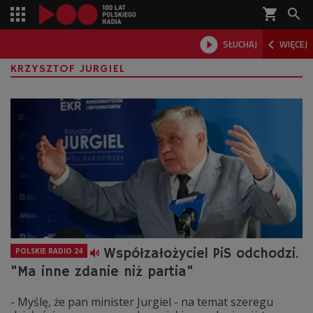
shopping_cart



SŁUCHAJ
WIĘCEJ

KRZYSZTOF JURGIEL
Współzałożyciel PiS odchodzi.
POLSKIE RADIO 24
"Ma inne zdanie niż partia"
- Myślę, że pan minister Jurgiel - na temat szeregu