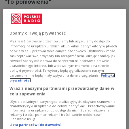
"To pomówienia"
Europoseł i b. minister rolnictwa Krzysztof Jurgiel
zapowiada obronę swego dobrego imienia i kroki
prawne, w związku z krytycznymi opiniami na jego
temat ze strony m.in. prezesa PiS Jarosława
Dbamy o Twoją prywatność
Kaczyńskiego.
My i nasi
5
partnerzy przechowujemy lub uzyskujemy dostęp do
Zobacz więcej na temat:
POLSKA
polityka
informacji na urządzeniu, takich jak unikalne identyfikatory w plikach
Prawo i Sprawiedliwość
Jarosław Kaczyński
Podlasie
cookie w celu przetwarzania danych osobowych. Użytkownik może
wybory do Parlamentu Europejskiego
zaakceptować swoje wybory lub zarządzać nimi, klikając poniżej, jak
również skorzystać z prawa do sprzeciwu na podstawie prawnie
uzasadnionego interesu lub w dowolnym momencie na stronie
polityki prywatności. Te wybory będą sygnalizowane naszym
partnerom i nie będą miały wpływu na dane przeglądania.
Polityka
prywatności
Wraz z naszymi partnerami przetwarzamy dane w
celu zapewnienia:
Użycie dokładnych danych geolokalizacyjnych. Aktywne skanowanie
charakterystyki urządzenia do celów identyfikacji. Przechowywanie
informacji na urządzeniu lub dostęp do nich. Spersonalizowane
reklamy i treści, pomiar reklam i treści, badnie odbiorców i
ulepszanie usług.
Lista partnerów (dostawców)
PiS stracił sejmik podlaski. Kaczyński: to