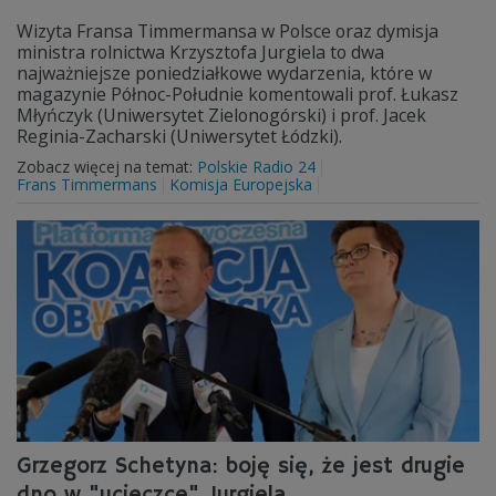
Wizyta Fransa Timmermansa w Polsce oraz dymisja
ministra rolnictwa Krzysztofa Jurgiela to dwa
najważniejsze poniedziałkowe wydarzenia, które w
magazynie Północ-Południe komentowali prof. Łukasz
Młyńczyk (Uniwersytet Zielonogórski) i prof. Jacek
Reginia-Zacharski (Uniwersytet Łódzki).
Zobacz więcej na temat:
Polskie Radio 24
Frans Timmermans
Komisja Europejska
Grzegorz Schetyna: boję się, że jest drugie
dno w "ucieczce" Jurgiela