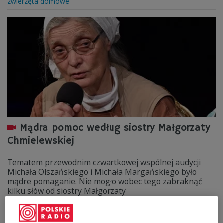
zwierzęta domowe
Mądra pomoc według siostry Małgorzaty
Chmielewskiej
Tematem przewodnim czwartkowej wspólnej audycji
Michała Olszańskiego i Michała Margańskiego było
mądre pomaganie. Nie mogło wobec tego zabraknąć
kilku słów od siostry Małgorzaty
Chmielewskiej, przełożonej wspólnoty "Chleb Życia".
Zobacz więcej na temat:
Trójka
społeczeństwo
pomoc
Michał Margański
Małgorzata Chmielewska