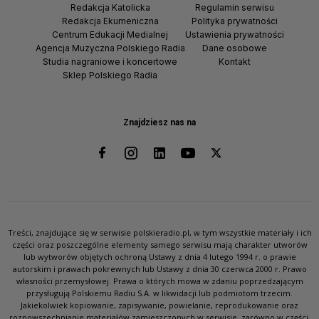
Redakcja Katolicka
Regulamin serwisu
Redakcja Ekumeniczna
Polityka prywatności
Centrum Edukacji Medialnej
Ustawienia prywatności
Agencja Muzyczna Polskiego Radia
Dane osobowe
Studia nagraniowe i koncertowe
Kontakt
Sklep Polskiego Radia
Znajdziesz nas na
Treści, znajdujące się w serwisie polskieradio.pl, w tym wszystkie materiały i ich
części oraz poszczególne elementy samego serwisu mają charakter utworów
lub wytworów objętych ochroną Ustawy z dnia 4 lutego 1994 r. o prawie
autorskim i prawach pokrewnych lub Ustawy z dnia 30 czerwca 2000 r. Prawo
własności przemysłowej. Prawa o których mowa w zdaniu poprzedzającym
przysługują Polskiemu Radiu S.A. w likwidacji lub podmiotom trzecim.
Jakiekolwiek kopiowanie, zapisywanie, powielanie, reprodukowanie oraz
rozpowszechnianie materiałów zamieszczonych w serwisie, zarówno w części,