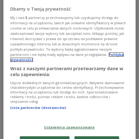
Dbamy o Twoją prywatność
My i nasi
5
partnerzy przechowujemy lub uzyskujemy dostęp do
informacji na urządzeniu, takich jak unikalne identyfikatory w plikach
cookie w celu przetwarzania danych osobowych. Użytkownik może
zaakceptować swoje wybory lub zarządzać nimi, klikając poniżej, jak
również skorzystać z prawa do sprzeciwu na podstawie prawnie
uzasadnionego interesu lub w dowolnym momencie na stronie
polityki prywatności. Te wybory będą sygnalizowane naszym
partnerom i nie będą miały wpływu na dane przeglądania.
Polityka
prywatności
Wraz z naszymi partnerami przetwarzamy dane w
celu zapewnienia:
"Godzina prawdy" – czas podsumowania
Użycie dokładnych danych geolokalizacyjnych. Aktywne skanowanie
charakterystyki urządzenia do celów identyfikacji. Przechowywanie
Od września 2011 roku niemal w każdy piątek po godz.
informacji na urządzeniu lub dostęp do nich. Spersonalizowane
12.00 Michał Olszański przeprowadzał na antenie Trójki
reklamy i treści, pomiar reklam i treści, badnie odbiorców i
ulepszanie usług.
długie, często wzruszające, rozmowy z najciekawszymi
Lista partnerów (dostawców)
osobowościami. Zaproszeni goście opowiadali o swoich
dobrych i złych doświadczeniach, latach dzieciństwa i
spojrzeniu na życie.
Ustawienia zaawansowane
Zobacz więcej na temat:
Trójka
społeczeństwo
rozmowa