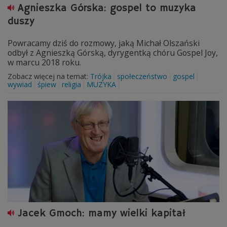
Agnieszka Górska: gospel to muzyka
duszy
Powracamy dziś do rozmowy, jaką Michał Olszański
odbył z Agnieszką Górską, dyrygentką chóru Gospel Joy,
w marcu 2018 roku.
Zobacz więcej na temat:
Trójka
społeczeństwo
gospel
wywiad
śpiew
religia
MUZYKA
Jacek Gmoch: mamy wielki kapitał