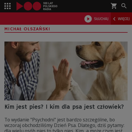
shopping_cart



SŁUCHAJ
WIĘCEJ

MICHAŁ OLSZAŃSKI
Kim jest pies? I kim dla psa jest człowiek?
To wydanie "Psychodni" jest bardzo szczególne, bo
wczoraj obchodziliśmy Dzień Psa. Dlatego, dziś pytamy:
dla wielu osób pies to tylko pies. Kim, a może czym jest