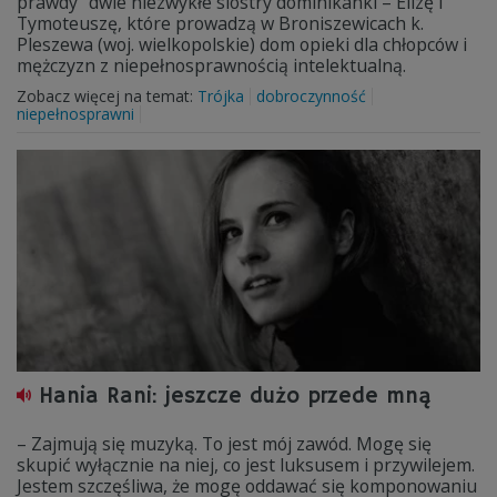
prawdy" dwie niezwykłe siostry dominikanki – Elizę i
Tymoteuszę, które prowadzą w Broniszewicach k.
Pleszewa (woj. wielkopolskie) dom opieki dla chłopców i
mężczyzn z niepełnosprawnością intelektualną.
Zobacz więcej na temat:
Trójka
dobroczynność
niepełnosprawni
Hania Rani: jeszcze dużo przede mną
– Zajmują się muzyką. To jest mój zawód. Mogę się
skupić wyłącznie na niej, co jest luksusem i przywilejem.
Jestem szczęśliwa, że mogę oddawać się komponowaniu