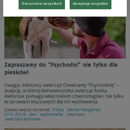
Odrzucenie wszystkich
Akceptuję wszystkie
Zapraszamy do "Psychodni" nie tylko dla
piesków!
Uwaga, miłośnicy zwierząt! Otwieramy "Psychodnię" –
audycję, w której behawiorystka zwierząt Aneta
Awtoniuk pomaga właścicielom czworonogów i nie tylko
w sprawach kluczowych dla ich wychowania.
Zobacz więcej na temat:
Trójka
Michał Margański
STYL ŻYCIA
pies
wychowanie
zwierzęta
zwierzęta domowe