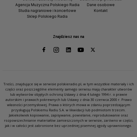
Agencja Muzyczna Polskiego Radia
Dane osobowe
Studia nagraniowe i koncertowe
Kontakt
Sklep Polskiego Radia
Znajdziesz nas na
Treści, znajdujące się w serwisie polskieradio.pl, w tym wszystkie materiały i ich
części oraz poszczególne elementy samego serwisu mają charakter utworów
lub wytworów objętych ochroną Ustawy z dnia 4 lutego 1994 r. o prawie
autorskim i prawach pokrewnych lub Ustawy z dnia 30 czerwca 2000 r. Prawo
własności przemysłowej. Prawa o których mowa w zdaniu poprzedzającym
przysługują Polskiemu Radiu S.A. w likwidacji lub podmiotom trzecim.
Jakiekolwiek kopiowanie, zapisywanie, powielanie, reprodukowanie oraz
rozpowszechnianie materiałów zamieszczonych w serwisie, zarówno w części,
jak i w całości jest zabronione bez uprzedniej pisemnej zgody uprawnionego.