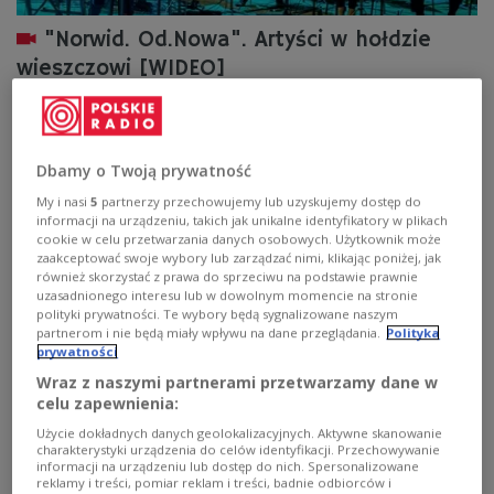
"Norwid. Od.Nowa". Artyści w hołdzie
wieszczowi [WIDEO]
Znakomici artyści - m.in. Gaba Kulka, Józef Skrzek i SBB,
Kuba Stankiewicz, Renata Przemyk, Joanna Duda Trio,
Kuba Więcek, EABS - spotkali się na jednej scenie, aby
Dbamy o Twoją prywatność
oddać hołd twórczości Cypriana Kamila Norwida
w dwusetną rocznicę jego urodzin.
My i nasi
5
partnerzy przechowujemy lub uzyskujemy dostęp do
informacji na urządzeniu, takich jak unikalne identyfikatory w plikach
Zobacz więcej na temat:
koncert
Cyprian Kamil Norwid
cookie w celu przetwarzania danych osobowych. Użytkownik może
zaakceptować swoje wybory lub zarządzać nimi, klikając poniżej, jak
również skorzystać z prawa do sprzeciwu na podstawie prawnie
uzasadnionego interesu lub w dowolnym momencie na stronie
polityki prywatności. Te wybory będą sygnalizowane naszym
partnerom i nie będą miały wpływu na dane przeglądania.
Polityka
prywatności
Wraz z naszymi partnerami przetwarzamy dane w
celu zapewnienia:
Użycie dokładnych danych geolokalizacyjnych. Aktywne skanowanie
charakterystyki urządzenia do celów identyfikacji. Przechowywanie
informacji na urządzeniu lub dostęp do nich. Spersonalizowane
reklamy i treści, pomiar reklam i treści, badnie odbiorców i