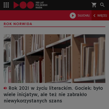
shopping_cart



SŁUCHAJ
WIĘCEJ

ROK NORWIDA
Rok 2021 w życiu literackim. Gociek: było
wiele inicjatyw, ale też nie zabrakło
niewykorzystanych szans