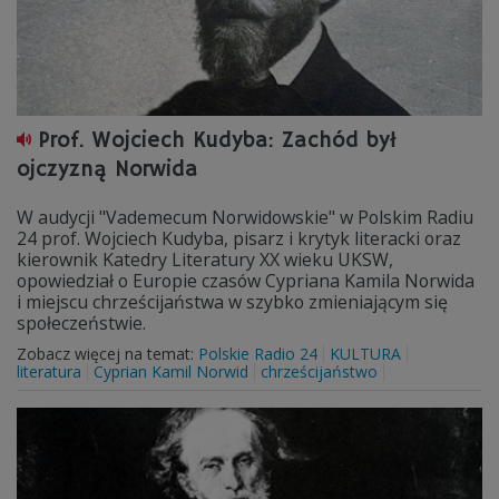
Prof. Wojciech Kudyba: Zachód był
ojczyzną Norwida
W audycji "Vademecum Norwidowskie" w Polskim Radiu
24 prof. Wojciech Kudyba, pisarz i krytyk literacki oraz
kierownik Katedry Literatury XX wieku UKSW,
opowiedział o Europie czasów Cypriana Kamila Norwida
i miejscu chrześcijaństwa w szybko zmieniającym się
społeczeństwie.
Zobacz więcej na temat:
Polskie Radio 24
KULTURA
literatura
Cyprian Kamil Norwid
chrześcijaństwo