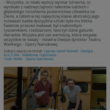
- Wszystko, co miało wyższy wymiar istnienia, co
wynikało z nadzwyczajności talentów ludzkich i
głębokiego rozumienia posłannictwa człowieka na
Ziemi, a zatem w tej najwyższej klasie abstrakcji jego
rozważań każda dyscyplina sztuki była mu bliska.
Świetnie przecież malował, był znakomitym
rysownikiem, rzeźbiarzem, tworzył różne gatunki
literackie. Muzyka jest zaś wartością, która zespala
wszystkie te światy - mówił w Dwójce dyrektor Teatru
Wielkiego - Opery Narodowej.
Zobacz więcej na temat:
Cyprian Kamil Norwid
Dwójka
KULTURA
Waldemar Dąbrowski
Teatr Wielki - Opera Narodowa