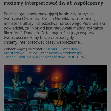
możemy interpretować świat współczesny
Podczas gali podsumowującej konkursy nt. życia i
twórczości Cypriana Kamila Norwida wicepremier,
minister kultury i dziedzictwa narodowego Piotr Gliński
powiedział, że "Norwid jest niebywale mądry, był także
filozofem". Dodał, że "z tej mądrości i jego wspaniałej
twórczości możemy także czerpać, gdy
chcemy interpretować czasy współczesne".
Zobacz więcej na temat:
POLSKA
Piotr Gliński
Ministerstwo Kultury i Dziedzictwa Narodowego
Cyprian Kamil Norwid
społeczeństwo
KULTURA