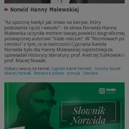
Norwid Hanny Malewskiej
"Aż spocznę kiedyś jak żniwo na sierpie, który
podzwania rączo i wesoło" - te słowa Norwida Hanna
Malewska uczyniła mottem swojej powieści biograficznej
poświęconej autorowi "Vade-mecum". W "Rozmowach po
zmroku" o tym, co w twórczości Cypriana Kamila
Norwida było dla Hanny Malewskiej najistotniejsze,
opowiadali historycy literatury: prof. Andrzej Sulikowski i
prof. Maciej Nowak.
Zobacz więcej na temat:
Cyprian Kamil Norwid
Dorota Gacek
Maciej Nowak
literatura polska
poezja
Dwójka