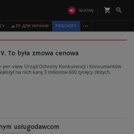
shopping_cart


SŁUCHAJ

ICY
ПР ДЛЯ УКРАЇНИ
PODCASTY
PPV. To była zmowa cenowa
ay-per-view. Urząd Ochrony Konkurencji i Konsumentów
ałożył na nich karę 3 milionów 600 tysięcy złotych.
elnym usługodawcom