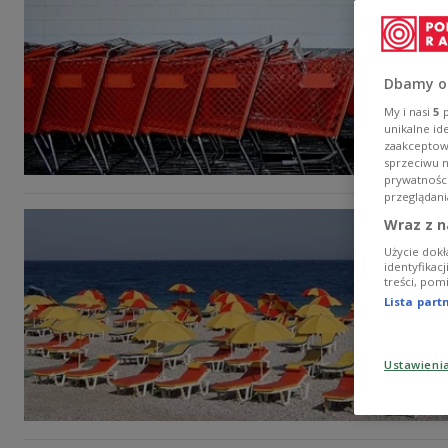
Dbamy o
My i nasi
5
p
unikalne id
zaakceptowa
sprzeciwu 
prywatnośc
przeglądani
Wraz z n
Użycie dokł
identyfikac
treści, pom
Lista par
Ustawieni