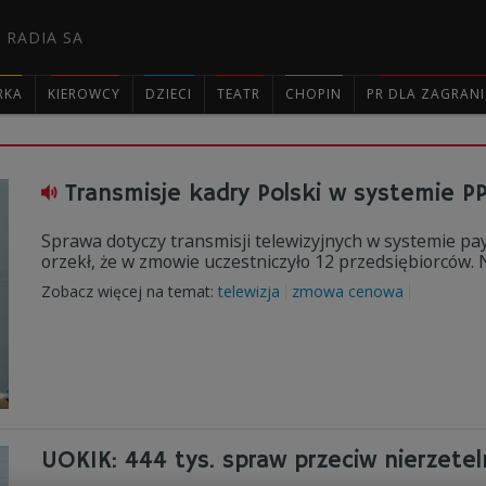
 RADIA SA
RKA
KIEROWCY
DZIECI
TEATR
CHOPIN
PR DLA ZAGRAN

Transmisje kadry Polski w systemie 
Sprawa dotyczy transmisji telewizyjnych w systemie p
orzekł, że w zmowie uczestniczyło 12 przedsiębiorców. N
Zobacz więcej na temat:
telewizja
zmowa cenowa
UOKIK: 444 tys. spraw przeciw nierzet