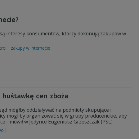
necie?
e są interesy konsumentów, którzy dokonują zakupów w
roli
zakupy w internecie
a huśtawkę cen zboża
Rząd mógłby oddziaływać na podmioty skupujące i
icy mogliby organizować się w grupy producenckie, aby
ce - mówił w Jedynce Eugeniusz Grzeszczak (PSL).
wo