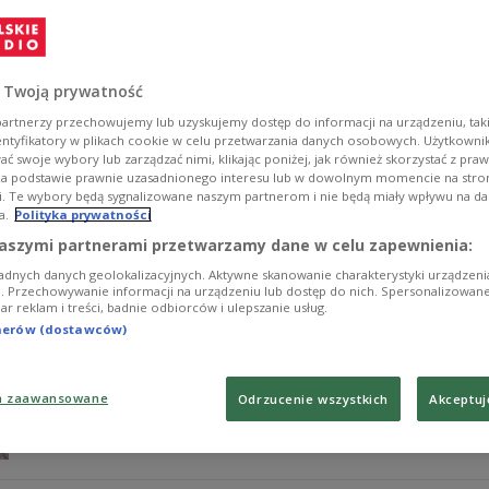
Polacy są coraz bardziej świadomi swoich praw. Co więce
"Rzeczpospolita"
Zobacz więcej na temat:
konsument
prawo
 Twoją prywatność
artnerzy przechowujemy lub uzyskujemy dostęp do informacji na urządzeniu, taki
entyfikatory w plikach cookie w celu przetwarzania danych osobowych. Użytkown
ć swoje wybory lub zarządzać nimi, klikając poniżej, jak również skorzystać z pra
na podstawie prawnie uzasadnionego interesu lub w dowolnym momencie na stroni
i. Te wybory będą sygnalizowane naszym partnerom i nie będą miały wpływu na d
a.
Polityka prywatności
Polskie prawo nie chroni skutecznie 
aszymi partnerami przetwarzamy dane w celu zapewnienia:
adnych danych geolokalizacyjnych. Aktywne skanowanie charakterystyki urządzen
Nadal zagraniczne wyjazdy polskich turystów wiążą się
ji. Przechowywanie informacji na urządzeniu lub dostęp do nich. Spersonalizowane
iar reklam i treści, badnie odbiorców i ulepszanie usług.
Białej ogłosiło upadłość. Były pieniądze na sprowadzenie 
wycieczkę, a nie wyjechali - już nie mogą liczyć na zwro
tnerów (dostawców)
Zobacz więcej na temat:
biuro podróży
konsument
upadłość
a zaawansowane
Odrzucenie wszystkich
Akceptuj