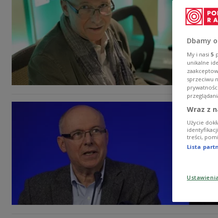
Dbamy o
My i nasi
5
p
unikalne id
zaakceptowa
sprzeciwu 
prywatnośc
przeglądani
Wraz z n
Użycie dokł
identyfikac
treści, pom
Lista par
Ustawieni