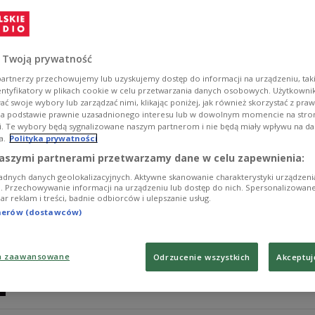
– Krytykuję od lat sytuację, w której ważne instytucje 
takich budynków w II RP, są rozpoznawalne tylko po cze
Czesław Bielecki, autor kontrowersyjnego projektu obe
 Twoją prywatność
Zobacz więcej na temat:
architektura
artnerzy przechowujemy lub uzyskujemy dostęp do informacji na urządzeniu, taki
entyfikatory w plikach cookie w celu przetwarzania danych osobowych. Użytkown
ć swoje wybory lub zarządzać nimi, klikając poniżej, jak również skorzystać z pra
na podstawie prawnie uzasadnionego interesu lub w dowolnym momencie na stroni
i. Te wybory będą sygnalizowane naszym partnerom i nie będą miały wpływu na d
a.
Polityka prywatności
Czesław Bielecki o brzydocie
aszymi partnerami przetwarzamy dane w celu zapewnienia:
adnych danych geolokalizacyjnych. Aktywne skanowanie charakterystyki urządzen
W "Piątku z Mazurkiem" zapraszamy na spotkanie z arc
ji. Przechowywanie informacji na urządzeniu lub dostęp do nich. Spersonalizowane
iar reklam i treści, badnie odbiorców i ulepszanie usług.
eklektyzmie w architekturze, kiczu, brzydocie przestr
tnerów (dostawców)
Zobacz więcej na temat:
architektura
a zaawansowane
Odrzucenie wszystkich
Akceptuj