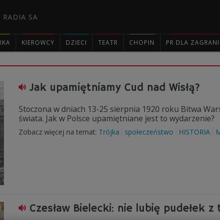
 RADIA SA
RKA
KIEROWCY
DZIECI
TEATR
CHOPIN
PR DLA ZAGRAN
I

Jak upamiętniamy Cud nad Wisłą?
Stoczona w dniach 13-25 sierpnia 1920 roku Bitwa War
świata. Jak w Polsce upamiętniane jest to wydarzenie?
Zobacz więcej na temat:
Trójka
społeczeństwo
HISTORIA
M
Czesław Bielecki: nie lubię pudełek z