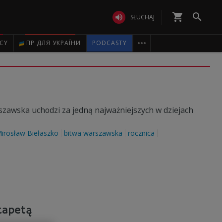
shopping_cart


SŁUCHAJ

ICY
ПР ДЛЯ УКРАЇНИ
PODCASTY
szawska uchodzi za jedną najważniejszych w dziejach
irosław Biełaszko
bitwa warszawska
rocznica
 tapetą