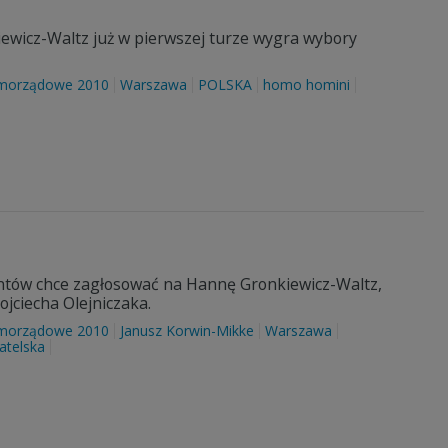
iewicz-Waltz już w pierwszej turze wygra wybory
morządowe 2010
Warszawa
POLSKA
homo homini
tów chce zagłosować na Hannę Gronkiewicz-Waltz,
jciecha Olejniczaka.
morządowe 2010
Janusz Korwin-Mikke
Warszawa
atelska