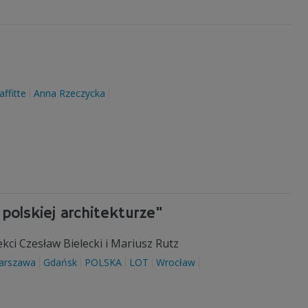
ffitte
Anna Rzeczycka
olskiej architekturze"
ekci Czesław Bielecki i Mariusz Rutz
arszawa
Gdańsk
POLSKA
LOT
Wrocław