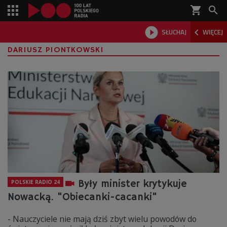
shopping_cart



SŁUCHAJ
WIĘCEJ

DARIUSZ PIONTKOWSKI
Były minister krytykuje
POLSKIE RADIO 24
Nowacką. "Obiecanki-cacanki"
- Nauczyciele nie mają dziś zbyt wielu powodów do