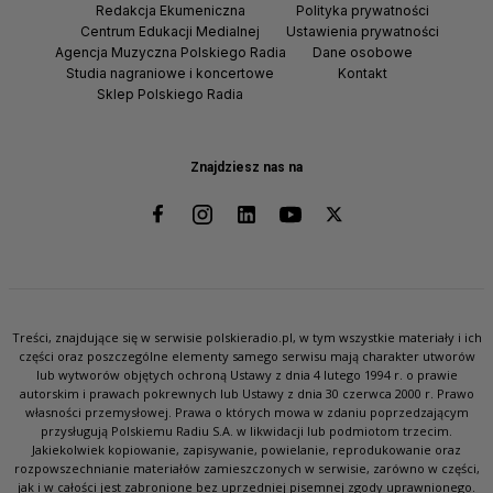
Redakcja Ekumeniczna
Polityka prywatności
Centrum Edukacji Medialnej
Ustawienia prywatności
Agencja Muzyczna Polskiego Radia
Dane osobowe
Studia nagraniowe i koncertowe
Kontakt
Sklep Polskiego Radia
Znajdziesz nas na
Treści, znajdujące się w serwisie polskieradio.pl, w tym wszystkie materiały i ich
części oraz poszczególne elementy samego serwisu mają charakter utworów
lub wytworów objętych ochroną Ustawy z dnia 4 lutego 1994 r. o prawie
autorskim i prawach pokrewnych lub Ustawy z dnia 30 czerwca 2000 r. Prawo
własności przemysłowej. Prawa o których mowa w zdaniu poprzedzającym
przysługują Polskiemu Radiu S.A. w likwidacji lub podmiotom trzecim.
Jakiekolwiek kopiowanie, zapisywanie, powielanie, reprodukowanie oraz
rozpowszechnianie materiałów zamieszczonych w serwisie, zarówno w części,
jak i w całości jest zabronione bez uprzedniej pisemnej zgody uprawnionego.