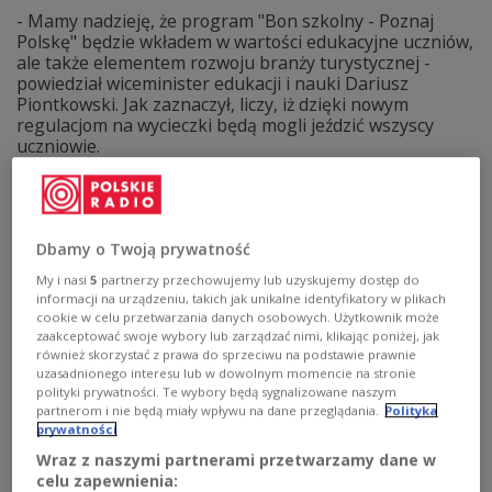
- Mamy nadzieję, że program "Bon szkolny - Poznaj
Polskę" będzie wkładem w wartości edukacyjne uczniów,
ale także elementem rozwoju branży turystycznej -
powiedział wiceminister edukacji i nauki Dariusz
Piontkowski. Jak zaznaczył, liczy, iż dzięki nowym
regulacjom na wycieczki będą mogli jeździć wszyscy
uczniowie.
Zobacz więcej na temat:
POLSKA
Ministerstwo Edukacji i Nauki
PiS
Przemysław Czarnek
turystyka
szkoła
samorząd
GOSPODARKA
Dbamy o Twoją prywatność
My i nasi
5
partnerzy przechowujemy lub uzyskujemy dostęp do
informacji na urządzeniu, takich jak unikalne identyfikatory w plikach
cookie w celu przetwarzania danych osobowych. Użytkownik może
zaakceptować swoje wybory lub zarządzać nimi, klikając poniżej, jak
również skorzystać z prawa do sprzeciwu na podstawie prawnie
uzasadnionego interesu lub w dowolnym momencie na stronie
polityki prywatności. Te wybory będą sygnalizowane naszym
partnerom i nie będą miały wpływu na dane przeglądania.
Polityka
prywatności
Wraz z naszymi partnerami przetwarzamy dane w
celu zapewnienia:
Resort edukacji zbada podstawy