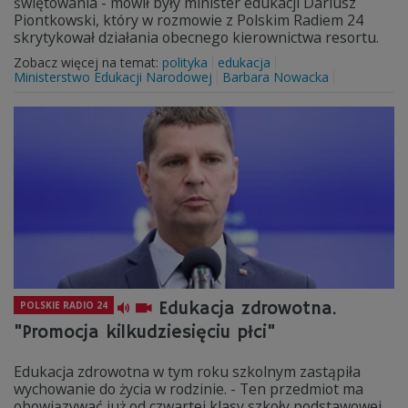
świętowania - mówił były minister edukacji Dariusz
Piontkowski, który w rozmowie z Polskim Radiem 24
skrytykował działania obecnego kierownictwa resortu.
Zobacz więcej na temat:
polityka
edukacja
Ministerstwo Edukacji Narodowej
Barbara Nowacka
Edukacja zdrowotna.
POLSKIE RADIO 24
"Promocja kilkudziesięciu płci"
Edukacja zdrowotna w tym roku szkolnym zastąpiła
wychowanie do życia w rodzinie. - Ten przedmiot ma
obowiązywać już od czwartej klasy szkoły podstawowej.