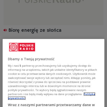
Biorę energię ze słońca
Zobacz więcej na temat:
energia odnawialna
solary
Urszula Żółtowska-Tomaszewska
Dbamy o Twoją prywatność
My i nasi
5
partnerzy przechowujemy lub uzyskujemy dostęp do
informacji na urządzeniu, takich jak unikalne identyfikatory w plikach
cookie w celu przetwarzania danych osobowych. Użytkownik może
zaakceptować swoje wybory lub zarządzać nimi, klikając poniżej, jak
również skorzystać z prawa do sprzeciwu na podstawie prawnie
uzasadnionego interesu lub w dowolnym momencie na stronie
polityki prywatności. Te wybory będą sygnalizowane naszym
partnerom i nie będą miały wpływu na dane przeglądania.
Polityka
prywatności
Wraz z naszymi partnerami przetwarzamy dane w