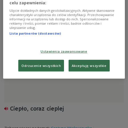
celu zapewnienia:
Paweł i Hawliczek, czyli kłopotliwe
Użycie dokładnych danych geolokalizacyjnych. Aktywne skanowanie
sąsiedztwo
charakterystyki urządzenia do celów identyfikacji. Przechowywanie
informacji na urządzeniu lub dostęp do nich. Spersonalizowane
reklamy i treści, pomiar reklam i treści, badnie odbiorców i
ulepszanie usług.
Zobacz więcej na temat:
Czechy
Ewa Michałowska
Lista partnerów (dostawców)
Ewa Szałkowska
protest
Ustawienia zaawansowane
Odrzucenie wszystkich
Akceptuję wszystkie
Ciepło, coraz cieplej