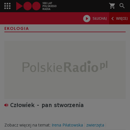
shopping_cart



SŁUCHAJ
WIĘCEJ

EKOLOGIA
Człowiek - pan stworzenia
Zobacz więcej na temat:
Irena Piłatowska
zwierzęta