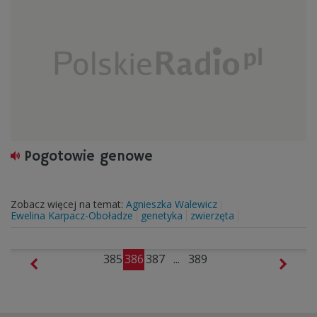
Pogotowie genowe
Zobacz więcej na temat:
Agnieszka Walewicz
Ewelina Karpacz-Oboładze
genetyka
zwierzęta
385
386
387
...
389