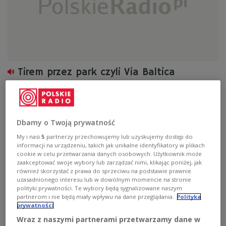
Tirem przez park czyli Via Baltica
Zobacz więcej na temat:
Biebrza
Ernest Zozuń
Hanna Bogoryja-Zakrzewska
protest
Unia Europejska
Dbamy o Twoją prywatność
My i nasi
5
partnerzy przechowujemy lub uzyskujemy dostęp do
informacji na urządzeniu, takich jak unikalne identyfikatory w plikach
cookie w celu przetwarzania danych osobowych. Użytkownik może
zaakceptować swoje wybory lub zarządzać nimi, klikając poniżej, jak
również skorzystać z prawa do sprzeciwu na podstawie prawnie
uzasadnionego interesu lub w dowolnym momencie na stronie
polityki prywatności. Te wybory będą sygnalizowane naszym
partnerom i nie będą miały wpływu na dane przeglądania.
Polityka
prywatności
Wraz z naszymi partnerami przetwarzamy dane w