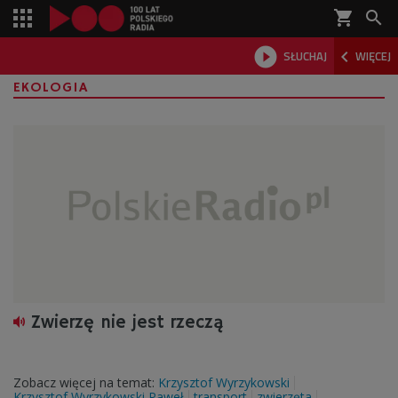
shopping_cart



SŁUCHAJ
WIĘCEJ

EKOLOGIA
Zwierzę nie jest rzeczą
Zobacz więcej na temat:
Krzysztof Wyrzykowski
Krzysztof Wyrzykowski Paweł
transport
zwierzęta