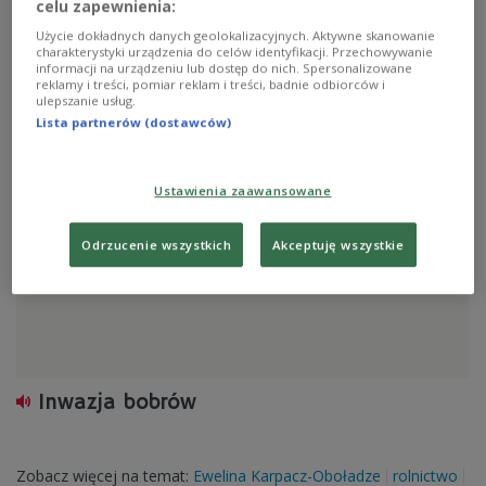
celu zapewnienia:
Jak się to robi w Korycinie
Użycie dokładnych danych geolokalizacyjnych. Aktywne skanowanie
charakterystyki urządzenia do celów identyfikacji. Przechowywanie
informacji na urządzeniu lub dostęp do nich. Spersonalizowane
reklamy i treści, pomiar reklam i treści, badnie odbiorców i
ulepszanie usług.
Zobacz więcej na temat:
Ewa Michałowska
Ewa Szałkowska
Lista partnerów (dostawców)
gospodarka odpadami
Ustawienia zaawansowane
Odrzucenie wszystkich
Akceptuję wszystkie
Inwazja bobrów
Zobacz więcej na temat:
Ewelina Karpacz-Oboładze
rolnictwo