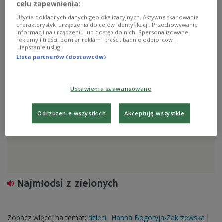
celu zapewnienia:
Eko - lider
Użycie dokładnych danych geolokalizacyjnych. Aktywne skanowanie
charakterystyki urządzenia do celów identyfikacji. Przechowywanie
informacji na urządzeniu lub dostęp do nich. Spersonalizowane
reklamy i treści, pomiar reklam i treści, badnie odbiorców i
ulepszanie usług.
Zobacz więcej na temat:
Bałtyk
energetyka
Ewa Michałowska
Ewa Szałkowska
Lista partnerów (dostawców)
Ustawienia zaawansowane
Odrzucenie wszystkich
Akceptuję wszystkie
Najmłodsi z zielonych
Zobacz więcej na temat:
dzieci
Hanna Bogoryja-Zakrzewska