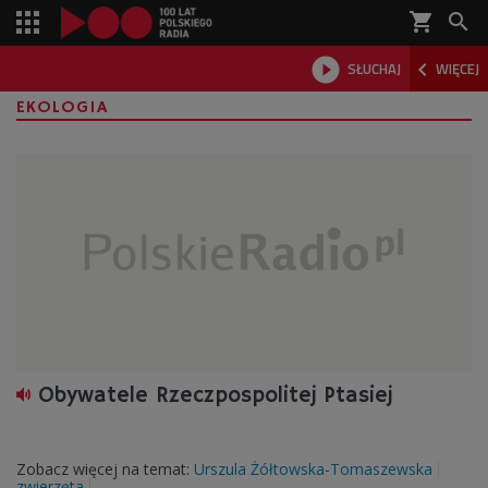
shopping_cart



SŁUCHAJ
WIĘCEJ

EKOLOGIA
Obywatele Rzeczpospolitej Ptasiej
Zobacz więcej na temat:
Urszula Żółtowska-Tomaszewska
zwierzęta