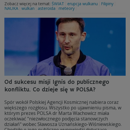
Zobacz więcej na temat:
ŚWIAT
erupcja wulkanu
Filipiny
NAUKA
wulkan
asteroida
meteory
Od sukcesu misji Ignis do publicznego
konfliktu. Co dzieje się w POLSA?
Spór wokół Polskiej Agencji Kosmicznej nabiera coraz
większego rozgłosu. Wszystko po ujawnieniu pisma, w
którym prezes POLSA dr Marta Wachowicz miała
oczekiwać "niezwłocznego podjęcia stanowczych
działań" wobec Sławosza Uznańskiego-Wiśniewskiego.
Chodziło o jego publiczne wypowiedzi dotyczące