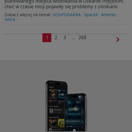
planowanego miejsca wodowania w Oceanie Indyjskim,
choć w czasie misji pojawiły się problemy z silnikami.
Zobacz więcej na temat:
GOSPODARKA
SpaceX
Artemis
NASA
1
2
3
...
268