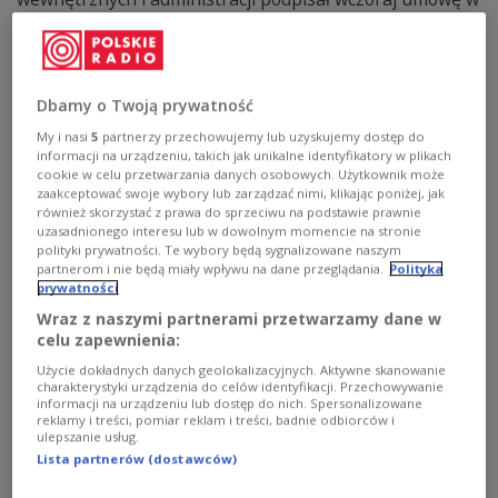
tej sprawie.
Zobacz więcej na temat:
Starlink
łączność bezprzewodowa
Dbamy o Twoją prywatność
My i nasi
5
partnerzy przechowujemy lub uzyskujemy dostęp do
informacji na urządzeniu, takich jak unikalne identyfikatory w plikach
cookie w celu przetwarzania danych osobowych. Użytkownik może
zaakceptować swoje wybory lub zarządzać nimi, klikając poniżej, jak
również skorzystać z prawa do sprzeciwu na podstawie prawnie
uzasadnionego interesu lub w dowolnym momencie na stronie
polityki prywatności. Te wybory będą sygnalizowane naszym
partnerom i nie będą miały wpływu na dane przeglądania.
Polityka
prywatności
Wraz z naszymi partnerami przetwarzamy dane w
Czy ufoludki istnieją? Posłuchaj audycji
celu zapewnienia:
"Wakacje z duchami"
Użycie dokładnych danych geolokalizacyjnych. Aktywne skanowanie
charakterystyki urządzenia do celów identyfikacji. Przechowywanie
informacji na urządzeniu lub dostęp do nich. Spersonalizowane
Czy ufoludki istnieją, gdzie i kiedy możemy je spotkać?
reklamy i treści, pomiar reklam i treści, badnie odbiorców i
Może ktoś ze słuchaczy miał przyjemność poznać
ulepszanie usług.
takiego zielonego gościa, który przybył na Ziemię z
Lista partnerów (dostawców)
daleka? W audycji „Wakacje z duchami” w Polskim Radiu
Dzieciom Jacek Zawada rozmawiał z Agnieszką