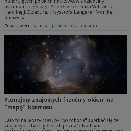
honorujących polskich naukowców z dziedziny
astronomii i geologii: Annę Łosiak, Emila Wilawera,
Karolinę J. Dziadurę, Krzysztofa Langera i Monikę
Kamińską
Zobacz więcej na temat:
planetoida
astronomia
Poznajmy znajomych i rzućmy okiem na
"mapę" kosmosu
Lato to najlepszy czas, by "po robocie" spotkać się ze
znajomymi. Tylko gdzie ich poznać? Nad tym