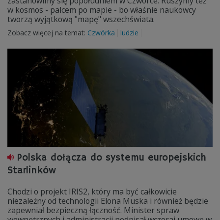
zastanowimy się popołudniem w Czwórce. Ruszymy też
w kosmos - palcem po mapie - bo właśnie naukowcy
tworzą wyjątkową "mapę" wszechświata.
Zobacz więcej na temat:
Czwórka
ludzie
Polska dołącza do systemu europejskich
Starlinków
Chodzi o projekt IRIS2, który ma być całkowicie
niezależny od technologii Elona Muska i również będzie
zapewniał bezpieczną łączność. Minister spraw
wewnętrznych i administracji podpisał wczoraj umowę w