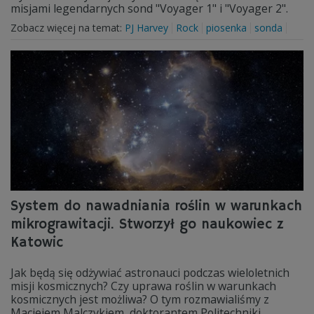
misjami legendarnych sond "Voyager 1" i "Voyager 2".
Zobacz więcej na temat:
PJ Harvey
Rock
piosenka
sonda
System do nawadniania roślin w warunkach
mikrograwitacji. Stworzył go naukowiec z
Katowic
Jak będą się odżywiać astronauci podczas wieloletnich
misji kosmicznych? Czy uprawa roślin w warunkach
kosmicznych jest możliwa? O tym rozmawialiśmy z
Maciejem Malczykiem, doktorantem Politechniki