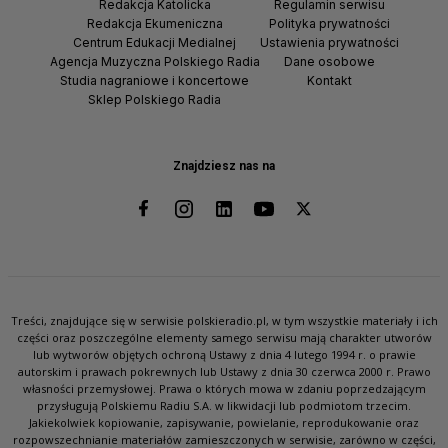
Redakcja Katolicka
Regulamin serwisu
Redakcja Ekumeniczna
Polityka prywatności
Centrum Edukacji Medialnej
Ustawienia prywatności
Agencja Muzyczna Polskiego Radia
Dane osobowe
Studia nagraniowe i koncertowe
Kontakt
Sklep Polskiego Radia
Znajdziesz nas na
Treści, znajdujące się w serwisie polskieradio.pl, w tym wszystkie materiały i ich
części oraz poszczególne elementy samego serwisu mają charakter utworów
lub wytworów objętych ochroną Ustawy z dnia 4 lutego 1994 r. o prawie
autorskim i prawach pokrewnych lub Ustawy z dnia 30 czerwca 2000 r. Prawo
własności przemysłowej. Prawa o których mowa w zdaniu poprzedzającym
przysługują Polskiemu Radiu S.A. w likwidacji lub podmiotom trzecim.
Jakiekolwiek kopiowanie, zapisywanie, powielanie, reprodukowanie oraz
rozpowszechnianie materiałów zamieszczonych w serwisie, zarówno w części,