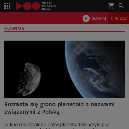
shopping_cart



SŁUCHAJ
WIĘCEJ

KOSMOS
Rozrasta się grono planetoid z nazwami
związanymi z Polską
W lipcu do katalogu nazw planetoid dołączyło pięć