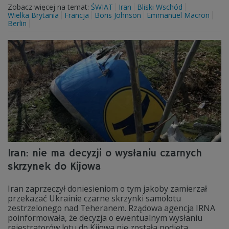
Zobacz więcej na temat:
ŚWIAT
Iran
Bliski Wschód
Wielka Brytania
Francja
Boris Johnson
Emmanuel Macron
Berlin
Iran: nie ma decyzji o wysłaniu czarnych
skrzynek do Kijowa
Iran zaprzeczył doniesieniom o tym jakoby zamierzał
przekazać Ukrainie czarne skrzynki samolotu
zestrzelonego nad Teheranem. Rządowa agencja IRNA
poinformowała, że decyzja o ewentualnym wysłaniu
rejestratorów lotu do Kijowa nie została podjęta.