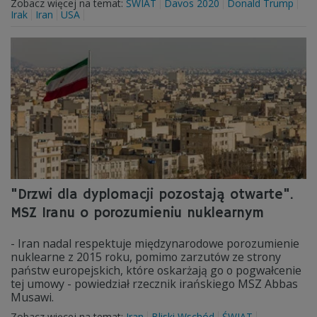
Zobacz więcej na temat:
ŚWIAT
Davos 2020
Donald Trump
Irak
Iran
USA
"Drzwi dla dyplomacji pozostają otwarte".
MSZ Iranu o porozumieniu nuklearnym
- Iran nadal respektuje międzynarodowe porozumienie
nuklearne z 2015 roku, pomimo zarzutów ze strony
państw europejskich, które oskarżają go o pogwałcenie
tej umowy - powiedział rzecznik irańskiego MSZ Abbas
Musawi.
Zobacz więcej na temat:
Iran
Bliski Wschód
ŚWIAT