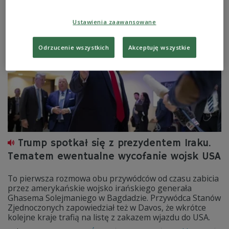
Zobacz więcej na temat:
ŚWIAT
Bliski Wschód
Iran
USA
Ustawienia zaawansowane
Odrzucenie wszystkich
Akceptuję wszystkie
Trump spotkał się z prezydentem Iraku.
Tematem ewentualne wycofanie wojsk USA
To pierwsza rozmowa obu przywódców od czasu zabicia
przez amerykańskie wojsko irańskiego generała
Ghasema Solejmaniego w Bagdadzie. Przywódca Stanów
Zjednoczonych zapowiedział też w Davos, że wkrótce
kolejne kraje trafią na listę z zakazem wjazdu do USA.