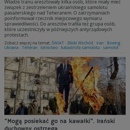
Władze Iranu aresztowały kilka osób, które miały mieć
związek z zestrzeleniem ukraińskiego samolotu
pasażerskiego nad Teheranem. O zatrzymaniach
poinformował rzecznik miejscowego wymiaru
sprawiedliwości. Do aresztów trafiła też grupa osób,
które uczestniczyły w późniejszych antyrządowych
protestach.
Zobacz więcej na temat:
ŚWIAT
Bliski Wschód
Iran
Boeing
Ukraina
Teheran
lotnictwo
katastrofa samolotu
samolot
"Mogą posiekać go na kawałki". Irański
duchowny ostrzega