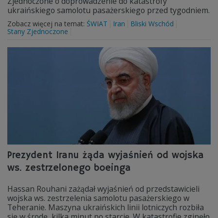
Zjednoczone o doprowadzenie do katastrofy
ukraińskiego samolotu pasażerskiego przed tygodniem.
Zobacz więcej na temat:
ŚWIAT
Iran
Bliski Wschód
Stany Zjednoczone
Prezydent Iranu żąda wyjaśnień od wojska
ws. zestrzelonego boeinga
Hassan Rouhani zażądał wyjaśnień od przedstawicieli
wojska ws. zestrzelenia samolotu pasażerskiego w
Teheranie. Maszyna ukraińskich linii lotniczych rozbiła
się w środę, kilka minut po starcie. W katastrofie zginęło