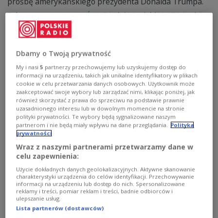
prośbę amerykańskiego prezydenta Donalda Trumpa.
Zobacz więcej na temat:
ŚWIAT
Bliski Wschód
NATO
Irak
USA
Dbamy o Twoją prywatność
My i nasi
5
partnerzy przechowujemy lub uzyskujemy dostęp do
informacji na urządzeniu, takich jak unikalne identyfikatory w plikach
cookie w celu przetwarzania danych osobowych. Użytkownik może
zaakceptować swoje wybory lub zarządzać nimi, klikając poniżej, jak
również skorzystać z prawa do sprzeciwu na podstawie prawnie
uzasadnionego interesu lub w dowolnym momencie na stronie
polityki prywatności. Te wybory będą sygnalizowane naszym
partnerom i nie będą miały wpływu na dane przeglądania.
Polityka
prywatności
USA podały dane o żołnierzach rannych po
Wraz z naszymi partnerami przetwarzamy dane w
celu zapewnienia:
styczniowym irańskim ataku rakietowym
Użycie dokładnych danych geolokalizacyjnych. Aktywne skanowanie
charakterystyki urządzenia do celów identyfikacji. Przechowywanie
109 amerykańskich żołnierzy zostało rannych w
informacji na urządzeniu lub dostęp do nich. Spersonalizowane
irańskim ostrzale dwóch baz wojennych w północnym
reklamy i treści, pomiar reklam i treści, badnie odbiorców i
Iraku, do którego doszło na początku stycznia. O 45
ulepszanie usług.
więcej niż Departament Obrony informował pod koniec
Lista partnerów (dostawców)
stycznia.