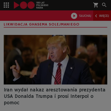
shopping_cart



SŁUCHAJ
WIĘCEJ

LIKWIDACJA GHASEMA SOLEJMANIEGO
Iran wydał nakaz aresztowania prezydenta
USA Donalda Trumpa i prosi Interpol o
pomoc