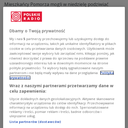
Mieszkańcy Pomorza mogli w niedzielę podziwiać
niezwykłe zjawisko optyczne. Na niebie pojawiło się
efektowne halo, a w niektórych miejscach także tzw.
słońca poboczne. Zdjęcia i relacje napływały m.in. z okolic
Dębek, Miastka oraz jeziora Burmistrzowskiego.
Dbamy o Twoją prywatność
Zobacz więcej na temat:
POLSKA
pogoda
pomorskie
regiony
IMGW
My i nasi
5
partnerzy przechowujemy lub uzyskujemy dostęp do
informacji na urządzeniu, takich jak unikalne identyfikatory w plikach
cookie w celu przetwarzania danych osobowych. Użytkownik może
zaakceptować swoje wybory lub zarządzać nimi, klikając poniżej, jak
również skorzystać z prawa do sprzeciwu na podstawie prawnie
uzasadnionego interesu lub w dowolnym momencie na stronie
polityki prywatności. Te wybory będą sygnalizowane naszym
partnerom i nie będą miały wpływu na dane przeglądania.
Polityka
prywatności
Wraz z naszymi partnerami przetwarzamy dane w
celu zapewnienia:
Użycie dokładnych danych geolokalizacyjnych. Aktywne skanowanie
charakterystyki urządzenia do celów identyfikacji. Przechowywanie
informacji na urządzeniu lub dostęp do nich. Spersonalizowane
Niezwykłe widowisko na niebie. To
NAUKA
reklamy i treści, pomiar reklam i treści, badnie odbiorców i
ulepszanie usług.
"wielkanocna kometa"
Lista partnerów (dostawców)