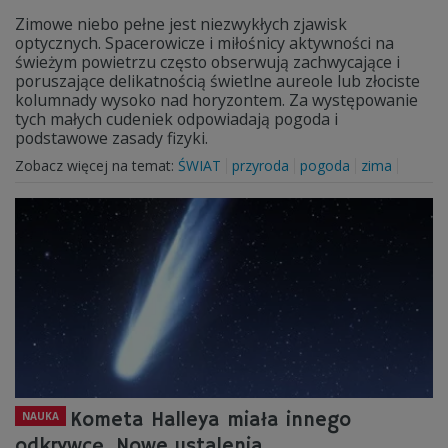
Zimowe niebo pełne jest niezwykłych zjawisk
optycznych. Spacerowicze i miłośnicy aktywności na
świeżym powietrzu często obserwują zachwycające i
poruszające delikatnością świetlne aureole lub złociste
kolumnady wysoko nad horyzontem. Za występowanie
tych małych cudeniek odpowiadają pogoda i
podstawowe zasady fizyki.
Zobacz więcej na temat:
ŚWIAT
przyroda
pogoda
zima
Kometa Halleya miała innego
NAUKA
odkrywcę. Nowe ustalenia