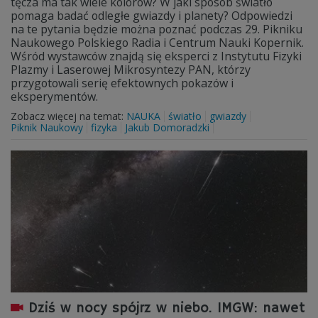
tęcza ma tak wiele kolorów? W jaki sposób światło
pomaga badać odległe gwiazdy i planety? Odpowiedzi
na te pytania będzie można poznać podczas 29. Pikniku
Naukowego Polskiego Radia i Centrum Nauki Kopernik.
Wśród wystawców znajdą się eksperci z Instytutu Fizyki
Plazmy i Laserowej Mikrosyntezy PAN, którzy
przygotowali serię efektownych pokazów i
eksperymentów.
Zobacz więcej na temat:
NAUKA
światło
gwiazdy
Piknik Naukowy
fizyka
Jakub Domoradzki
Dziś w nocy spójrz w niebo. IMGW: nawet