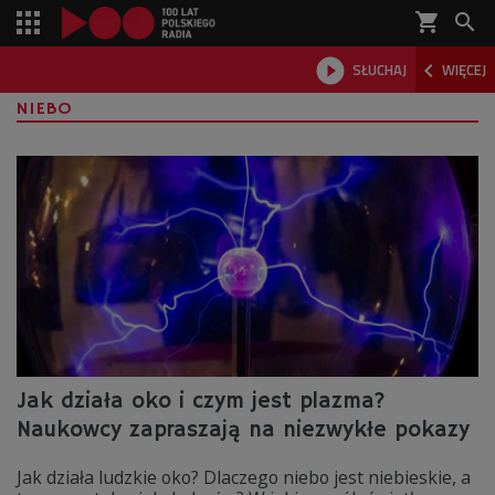
shopping_cart



SŁUCHAJ
WIĘCEJ

NIEBO
Jak działa oko i czym jest plazma?
Naukowcy zapraszają na niezwykłe pokazy
Jak działa ludzkie oko? Dlaczego niebo jest niebieskie, a