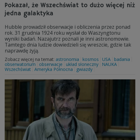
Pokazał, że Wszechświat to dużo więcej niż
jedna galaktyka
Hubble prowadził obserwacje i obliczenia przez ponad
rok. 31 grudnia 1924 roku wysłał do Waszyngtonu
wyniki badań. Nazajutrz poznali je inni astronomowie.
Tamtego dnia ludzie dowiedzieli się wreszcie, gdzie tak
naprawdę żyją.
Zobacz więcej na temat:
astronomia
kosmos
USA
badania
obserwatorium
obserwacje
układ słoneczny
NAUKA
Wszechświat
Ameryka Północna
gwiazdy