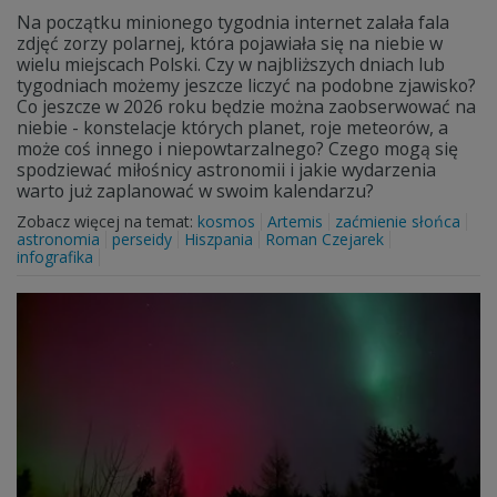
Na początku minionego tygodnia internet zalała fala
zdjęć zorzy polarnej, która pojawiała się na niebie w
wielu miejscach Polski. Czy w najbliższych dniach lub
tygodniach możemy jeszcze liczyć na podobne zjawisko?
Co jeszcze w 2026 roku będzie można zaobserwować na
niebie - konstelacje których planet, roje meteorów, a
może coś innego i niepowtarzalnego? Czego mogą się
spodziewać miłośnicy astronomii i jakie wydarzenia
warto już zaplanować w swoim kalendarzu?
Zobacz więcej na temat:
kosmos
Artemis
zaćmienie słońca
astronomia
perseidy
Hiszpania
Roman Czejarek
infografika