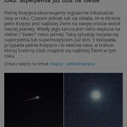
roku. Superpełnia już dziś na niebie
Pełnię Księżyca obserwujemy regularnie kilkanaście
razy w roku. Czasem jednak tak się składa, że w okresie
pełni Księżyc jest najbliżej Ziemi na swojej orbicie wokół
naszej planety. Wtedy jego tarcza jest nieco większa na
niebie i "świeci" nieco jaśniej. Taką sytuację nazywa się
superpełnią lub superksiężycem. Już dziś, 5 listopada,
przypada pełnia Księżyca i to właśnie taka, w trakcie
której Srebrny Glob znajdzie się najbliżej Ziemi w tym
roku.
Zobacz więcej na temat:
księżyc
pełnia księżyca