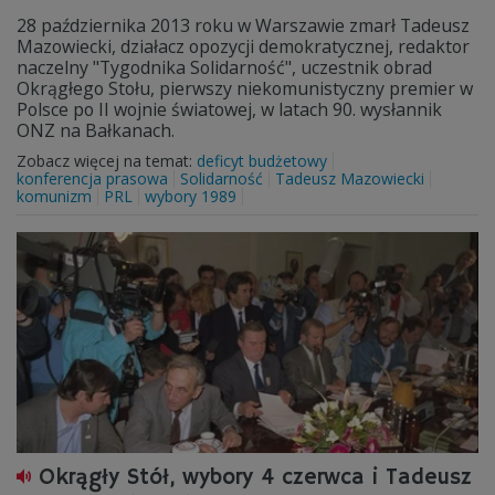
28 października 2013 roku w Warszawie zmarł Tadeusz
Mazowiecki, działacz opozycji demokratycznej, redaktor
naczelny "Tygodnika Solidarność", uczestnik obrad
Okrągłego Stołu, pierwszy niekomunistyczny premier w
Polsce po II wojnie światowej, w latach 90. wysłannik
ONZ na Bałkanach.
Zobacz więcej na temat:
deficyt budżetowy
konferencja prasowa
Solidarność
Tadeusz Mazowiecki
komunizm
PRL
wybory 1989
Okrągły Stół, wybory 4 czerwca i Tadeusz