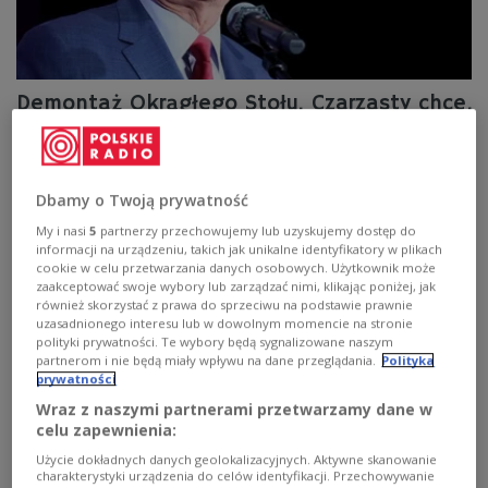
Demontaż Okrągłego Stołu. Czarzasty chce,
aby trafił do Sejmu
Włodzimierz Czarzasty nie kryje oburzenia z powodu
demontażu Okrągłego Stołu w Pałacu Prezydenckim.
Dbamy o Twoją prywatność
Zaproponował, by historyczny obiekt został przejęty
My i nasi
5
partnerzy przechowujemy lub uzyskujemy dostęp do
przez Sejm.
informacji na urządzeniu, takich jak unikalne identyfikatory w plikach
cookie w celu przetwarzania danych osobowych. Użytkownik może
Zobacz więcej na temat:
POLSKA
Włodzimierz Czarzasty
zaakceptować swoje wybory lub zarządzać nimi, klikając poniżej, jak
polityka
Sejm
Pałac Prezydencki
również skorzystać z prawa do sprzeciwu na podstawie prawnie
uzasadnionego interesu lub w dowolnym momencie na stronie
polityki prywatności. Te wybory będą sygnalizowane naszym
partnerom i nie będą miały wpływu na dane przeglądania.
Polityka
prywatności
Wraz z naszymi partnerami przetwarzamy dane w
celu zapewnienia:
Użycie dokładnych danych geolokalizacyjnych. Aktywne skanowanie
charakterystyki urządzenia do celów identyfikacji. Przechowywanie