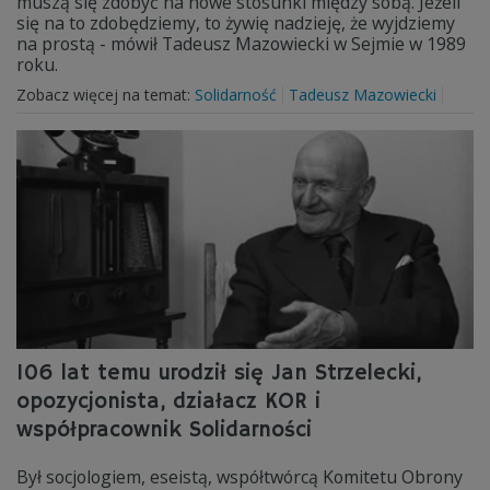
muszą się zdobyć na nowe stosunki między sobą. Jeżeli
się na to zdobędziemy, to żywię nadzieję, że wyjdziemy
na prostą - mówił Tadeusz Mazowiecki w Sejmie w 1989
roku.
Zobacz więcej na temat:
Solidarność
Tadeusz Mazowiecki
106 lat temu urodził się Jan Strzelecki,
opozycjonista, działacz KOR i
współpracownik Solidarności
Był socjologiem, eseistą, współtwórcą Komitetu Obrony