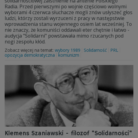
solidarnościowej zaistnienie na antenie Polskiego
Radia. Przed pierwszymi po wojnie częściowo wolnymi
wyborami 4 czerwca słuchacze mogli znów usłyszeć głos
ludzi, którzy zostali wyrzuceni z pracy w następstwie
wprowadzenia stanu wojennego osiem lat wcześniej. To
nie znaczy, że komuniści oddawali eter chętnie i łatwo -
audycja "Solidarni" powstawała mimo rzucanych pod
nogi zespołu kłód.
Zobacz więcej na temat:
wybory 1989
Solidarność
PRL
opozycja demokratyczna
komunizm
Klemens Szaniawski - filozof "Solidarności"