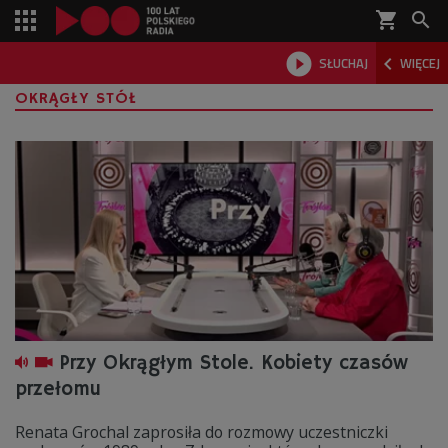
shopping_cart



SŁUCHAJ
WIĘCEJ

OKRĄGŁY STÓŁ
Przy Okrągłym Stole. Kobiety czasów
przełomu
Renata Grochal zaprosiła do rozmowy uczestniczki