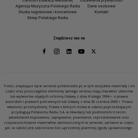
Centrum Edukacji Medialnej
Ustawienia prywatności
Agencja Muzyczna Polskiego Radia
Dane osobowe
Studia nagraniowe i koncertowe
Kontakt
Sklep Polskiego Radia
Znajdziesz nas na
Treści, znajdujące się w serwisie polskieradio.pl, w tym wszystkie materiały i ich
części oraz poszczególne elementy samego serwisu mają charakter utworów
lub wytworów objętych ochroną Ustawy z dnia 4 lutego 1994 r. o prawie
autorskim i prawach pokrewnych lub Ustawy z dnia 30 czerwca 2000 r. Prawo
własności przemysłowej. Prawa o których mowa w zdaniu poprzedzającym
przysługują Polskiemu Radiu S.A. w likwidacji lub podmiotom trzecim.
Jakiekolwiek kopiowanie, zapisywanie, powielanie, reprodukowanie oraz
rozpowszechnianie materiałów zamieszczonych w serwisie, zarówno w części,
jak i w całości jest zabronione bez uprzedniej pisemnej zgody uprawnionego.