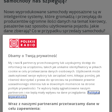
samochody nas szpiegują?
Nowo wyprodukowane samochody wyposażone są w
inteligentne systemy, które gromadzą i przesyłają do
producentów ogromne ilości danych na temat kierowcy,
pasażerów oaz sposobu użytkowania pojazdu. Jakie
dane zbierają? Co w przypadku sprzedaży samochodu?
Zobacz więcej na temat:
Radio kierowców
radio kierowców online
Polskie Radio Kierowców
motoryzacja
samochody
technologie
Unia Europejska
Dbamy o Twoją prywatność
My i nasi
5
partnerzy przechowujemy lub uzyskujemy dostęp do
informacji na urządzeniu, takich jak unikalne identyfikatory w plikach
cookie w celu przetwarzania danych osobowych. Użytkownik może
zaakceptować swoje wybory lub zarządzać nimi, klikając poniżej, jak
również skorzystać z prawa do sprzeciwu na podstawie prawnie
uzasadnionego interesu lub w dowolnym momencie na stronie
polityki prywatności. Te wybory będą sygnalizowane naszym
partnerom i nie będą miały wpływu na dane przeglądania.
Polityka
prywatności
Wraz z naszymi partnerami przetwarzamy dane w
celu zapewnienia:
Projekt DARTS-PL. Naukowcy pomogą we