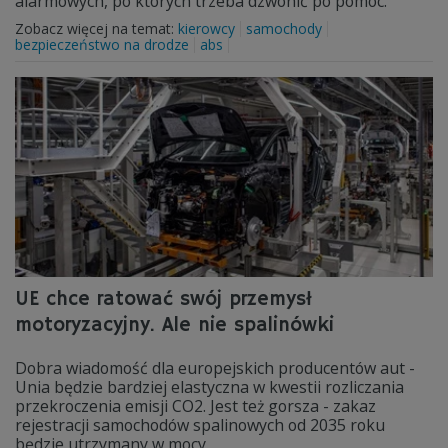
alarmowych, po których trzeba dzwonić po pomoc.
Zobacz więcej na temat:
kierowcy
samochody
bezpieczeństwo na drodze
abs
UE chce ratować swój przemysł
motoryzacyjny. Ale nie spalinówki
Dobra wiadomość dla europejskich producentów aut -
Unia będzie bardziej elastyczna w kwestii rozliczania
przekroczenia emisji CO2. Jest też gorsza - zakaz
rejestracji samochodów spalinowych od 2035 roku
będzie utrzymany w mocy.