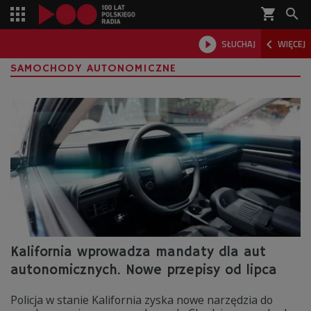
shopping_cart



SŁUCHAJ
WIĘCEJ

SAMOCHODY AUTONOMICZNE
Kalifornia wprowadza mandaty dla aut
autonomicznych. Nowe przepisy od lipca
Policja w stanie Kalifornia zyska nowe narzędzia do