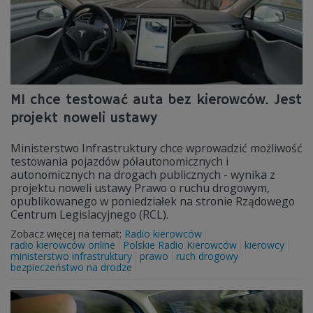
MI chce testować auta bez kierowców. Jest
projekt noweli ustawy
Ministerstwo Infrastruktury chce wprowadzić możliwość
testowania pojazdów półautonomicznych i
autonomicznych na drogach publicznych - wynika z
projektu noweli ustawy Prawo o ruchu drogowym,
opublikowanego w poniedziałek na stronie Rządowego
Centrum Legislacyjnego (RCL).
Zobacz więcej na temat:
Radio kierowców
radio kierowców online
Polskie Radio Kierowców
kierowcy
ministerstwo infrastruktury
prawo
ruch drogowy
bezpieczeństwo na drodze