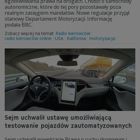
egzekwowania prawa na drogach. Chodzi o samochody
autonomiczne, które do tej pory pozostawały poza
realnym zasięgiem mandatów. Nowe regulacje przyjął
stanowy Departament Motoryzacji. Informację
podała BBC.
Zobacz więcej na temat:
Radio kierowców
radio kierowców online
USA
Kalifornia
motoryzacja
Sejm uchwalił ustawę umożliwiającą
testowanie pojazdów zautomatyzowanych
Sejm uchwalił nowelizację Prawa o ruchu drogowym i