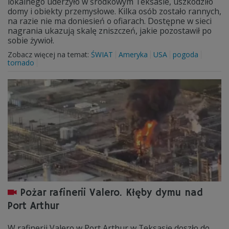
lokalnego uderzyło w środkowym Teksasie, uszkodziło
domy i obiekty przemysłowe. Kilka osób zostało rannych,
na razie nie ma doniesień o ofiarach. Dostępne w sieci
nagrania ukazują skalę zniszczeń, jakie pozostawił po
sobie żywioł.
Zobacz więcej na temat:
ŚWIAT
Ameryka
USA
pogoda
tornado
Pożar rafinerii Valero. Kłęby dymu nad
Port Arthur
W rafinerii Valero w Port Arthur w Teksasie doszło do