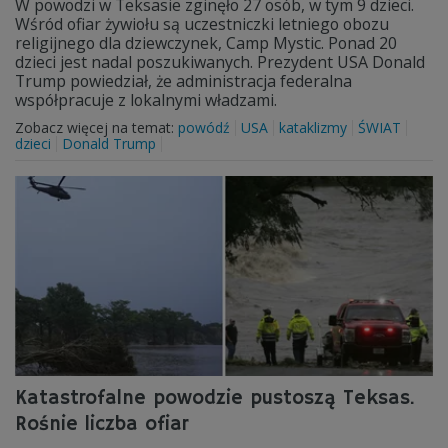
W powodzi w Teksasie zginęło 27 osób, w tym 9 dzieci.
Wśród ofiar żywiołu są uczestniczki letniego obozu
religijnego dla dziewczynek, Camp Mystic. Ponad 20
dzieci jest nadal poszukiwanych. Prezydent USA Donald
Trump powiedział, że administracja federalna
współpracuje z lokalnymi władzami.
Zobacz więcej na temat:
powódź
USA
kataklizmy
ŚWIAT
dzieci
Donald Trump
Katastrofalne powodzie pustoszą Teksas.
Rośnie liczba ofiar