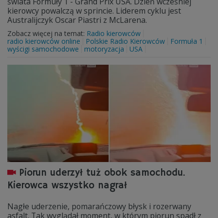
świata Formuły 1 - Grand Prix USA. Dzień wcześniej
kierowcy powalczą w sprincie. Liderem cyklu jest
Australijczyk Oscar Piastri z McLarena.
Zobacz więcej na temat:
Radio kierowców
radio kierowców online
Polskie Radio Kierowców
Formuła 1
wyścigi samochodowe
motoryzacja
USA
Piorun uderzył tuż obok samochodu.
Kierowca wszystko nagrał
Nagłe uderzenie, pomarańczowy błysk i rozerwany
asfalt. Tak wyglądał moment, w którym piorun spadł z