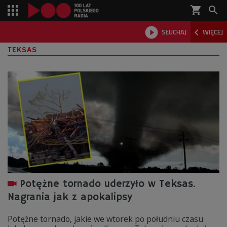
shopping_cart



SŁUCHAJ
WIĘCEJ

TEKSAS
Potężne tornado uderzyło w Teksas.
Nagrania jak z apokalipsy
Potężne tornado, jakie we wtorek po południu czasu