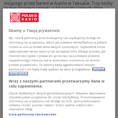
stojącego przed barem w Austin w Teksasie. Trzy osoby
(w tym strzelec) zginęły, a 14 zostało rannych. Stan
trzech osób jest krytyczny. Służby podejrzewają, że
motywem sprawcy była chęć odwetu za atak USA i
Izraela na Iran.
Dbamy o Twoją prywatność
Zobacz więcej na temat:
ŚWIAT
USA
strzelanina
Austin
Iran
FBI
My i nasi
5
partnerzy przechowujemy lub uzyskujemy dostęp do
informacji na urządzeniu, takich jak unikalne identyfikatory w plikach
cookie w celu przetwarzania danych osobowych. Użytkownik może
zaakceptować swoje wybory lub zarządzać nimi, klikając poniżej, jak
również skorzystać z prawa do sprzeciwu na podstawie prawnie
uzasadnionego interesu lub w dowolnym momencie na stronie
polityki prywatności. Te wybory będą sygnalizowane naszym
partnerom i nie będą miały wpływu na dane przeglądania.
Polityka
prywatności
Wraz z naszymi partnerami przetwarzamy dane w
celu zapewnienia:
Użycie dokładnych danych geolokalizacyjnych. Aktywne skanowanie
charakterystyki urządzenia do celów identyfikacji. Przechowywanie
Promował ją Trump, przegrała. Polityczna
informacji na urządzeniu lub dostęp do nich. Spersonalizowane
reklamy i treści, pomiar reklam i treści, badnie odbiorców i
sensacja w Teksasie
ulepszanie usług.
Lista partnerów (dostawców)