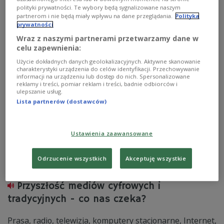
swoich serwerów, ale także z rodzicami, by zwracali
polityki prywatności. Te wybory będą sygnalizowane naszym
partnerom i nie będą miały wpływu na dane przeglądania.
Polityka
uwagę, co w sieci oglądają ich pociechy - powiedział w
prywatności
Polskim Radiu 24 Adam Andruszkiewicz, wiceminister
cyfryzacji.
Wraz z naszymi partnerami przetwarzamy dane w
celu zapewnienia:
Zobacz więcej na temat:
POLSKA
Adam Andruszkiewicz
Ministerstwo Cyfryzacji
internet
Użycie dokładnych danych geolokalizacyjnych. Aktywne skanowanie
charakterystyki urządzenia do celów identyfikacji. Przechowywanie
informacji na urządzeniu lub dostęp do nich. Spersonalizowane
reklamy i treści, pomiar reklam i treści, badnie odbiorców i
ulepszanie usług.
Lista partnerów (dostawców)
Ustawienia zaawansowane
Odrzucenie wszystkich
Akceptuję wszystkie
Przyszłość mediów cyfrowych i
tradycyjnych - co nas czeka?
Prasa, radio, telewizja, komputery stacjonarne, Internet,