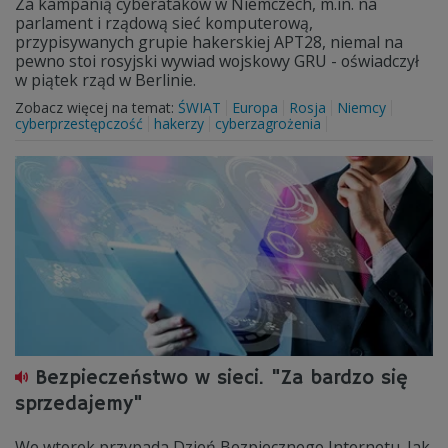
Za kampanią cyberataków w Niemczech, m.in. na
parlament i rządową sieć komputerową,
przypisywanych grupie hakerskiej APT28, niemal na
pewno stoi rosyjski wywiad wojskowy GRU - oświadczył
w piątek rząd w Berlinie.
Zobacz więcej na temat:
ŚWIAT
Europa
Rosja
Niemcy
cyberprzestępczość
hakerzy
cyberzagrożenia
Bezpieczeństwo w sieci. "Za bardzo się
sprzedajemy"
We wtorek przypada Dzień Bezpiecznego Internetu. Jak