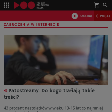
shopping_cart



SŁUCHAJ
WIĘCEJ

ZAGROŻENIA W INTERNECIE
Patostreamy. Do kogo trafiają takie
treści?
43 procent nastolatków w wieku 13-15 lat co najmniej