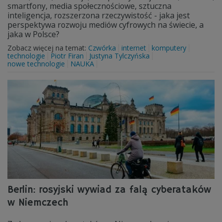
smartfony, media społecznościowe, sztuczna
inteligencja, rozszerzona rzeczywistość - jaka jest
perspektywa rozwoju mediów cyfrowych na świecie, a
jaka w Polsce?
Zobacz więcej na temat:
Czwórka
internet
komputery
technologie
Piotr Firan
Justyna Tylczyńska
nowe technologie
NAUKA
Berlin: rosyjski wywiad za falą cyberataków
w Niemczech