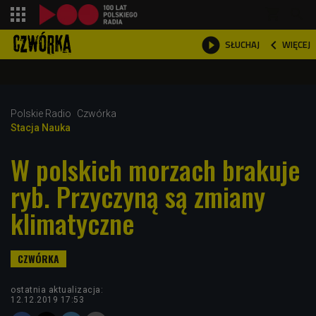
shopping_cart



WIĘCEJ
SŁUCHAJ

Polskie Radio
Czwórka
Stacja Nauka
W polskich morzach brakuje
ryb. Przyczyną są zmiany
klimatyczne
ostatnia aktualizacja:
12.12.2019 17:53