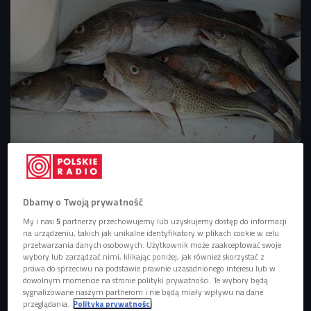
Zdjęcie ilustracyjne
Foto: Pixabay
- Ryb jest ich coraz mniej. Po części jest to związane ze
Dbamy o Twoją prywatność
zbyt nadmiernym eksplorowaniem siedlisk dorsza
My i nasi
5
partnerzy przechowujemy lub uzyskujemy dostęp do informacji
(populacja nie była w stanie wyrównać się w naturalny
na urządzeniu, takich jak unikalne identyfikatory w plikach cookie w celu
przetwarzania danych osobowych. Użytkownik może zaakceptować swoje
sposób), po części jest to związane ze zmianami
wybory lub zarządzać nimi, klikając poniżej, jak również skorzystać z
klimatycznymi - mówiła Anna Dębicka z organizacji MSC.
prawa do sprzeciwu na podstawie prawnie uzasadnionego interesu lub w
dowolnym momencie na stronie polityki prywatności. Te wybory będą
sygnalizowane naszym partnerom i nie będą miały wpływu na dane
Ponieważ morza i oceany pochłaniają 90 procent ciepła,
przeglądania.
Polityka prywatności