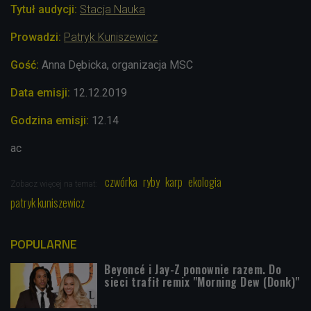
Tytuł audycji:
Stacja Nauka
Prowadzi:
Patryk Kuniszewicz
Gość:
Anna Dębicka, organizacja MSC
Data emisji:
12.12.2019
Godzina emisji:
12.14
ac
czwórka
ryby
karp
ekologia
Zobacz więcej na temat:
patryk kuniszewicz
POPULARNE
Beyoncé i Jay-Z ponownie razem. Do
sieci trafił remix "Morning Dew (Donk)"