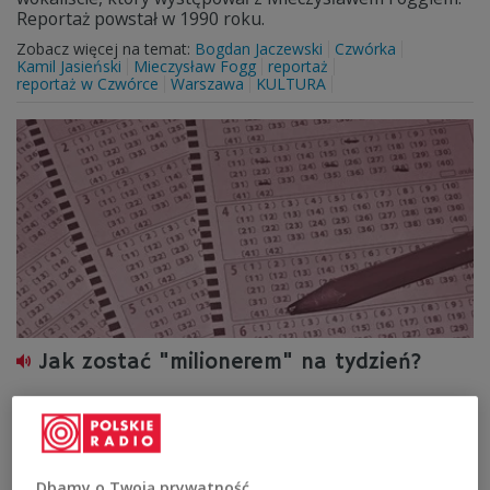
Reportaż powstał w 1990 roku.
Zobacz więcej na temat:
Bogdan Jaczewski
Czwórka
Kamil Jasieński
Mieczysław Fogg
reportaż
reportaż w Czwórce
Warszawa
KULTURA
Jak zostać "milionerem" na tydzień?
Tym razem w "Czterech Dychach" wracamy do lat 80. W
audycji "Milioner" bohaterem jest amator gier losowych,
który pewnego dnia zakreśla wszystkie szczęśliwe
liczby.
Dbamy o Twoją prywatność