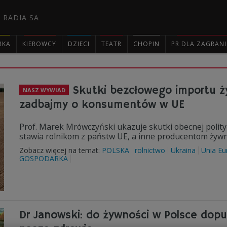
 RADIA SA
RKA
KIEROWCY
DZIECI
TEATR
CHOPIN
PR DLA ZAGRAN

Skutki bezcłowego importu ży
NASZ WYWIAD
zadbajmy o konsumentów w UE
Prof. Marek Mrówczyński ukazuje skutki obecnej polityk
stawia rolnikom z państw UE, a inne producentom żywno
Zobacz więcej na temat:
POLSKA
rolnictwo
Ukraina
Unia Eu
GOSPODARKA
Dr Janowski: do żywności w Polsce dop