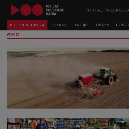
PORTAL POLSKIEGO
POLSKIE RADIO 24
JEDYNKA
DWÓJKA
TRÓJKA
CZWÓ
GMO