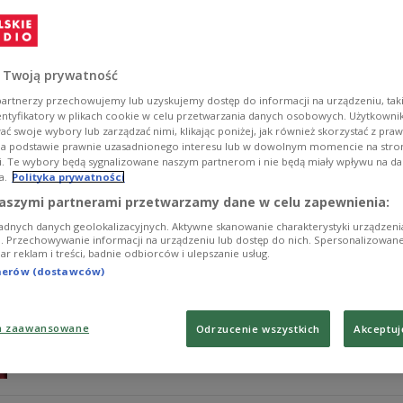
nasze zdrowie
- Coraz bardziej upowszechniają się - w Polsce i na ś
flądry w pomidorach albo gen jedwabnika w jabłku. Po
 Twoją prywatność
Europejskiej, jakość żywności był bardzo wysoka. Nie 
konserwantów - powiedział w Polskim Radiu 24 dr Gabrie
artnerzy przechowujemy lub uzyskujemy dostęp do informacji na urządzeniu, taki
entyfikatory w plikach cookie w celu przetwarzania danych osobowych. Użytkown
Zobacz więcej na temat:
POLSKA
rolnictwo
żywność
Unia E
ć swoje wybory lub zarządzać nimi, klikając poniżej, jak również skorzystać z pra
na podstawie prawnie uzasadnionego interesu lub w dowolnym momencie na stroni
i. Te wybory będą sygnalizowane naszym partnerom i nie będą miały wpływu na d
a.
Polityka prywatności
Hurtownicy z branży przetwórstwa spoż
aszymi partnerami przetwarzamy dane w celu zapewnienia:
złotych dotacji z ARiMR
adnych danych geolokalizacyjnych. Aktywne skanowanie charakterystyki urządzen
ji. Przechowywanie informacji na urządzeniu lub dostęp do nich. Spersonalizowane
iar reklam i treści, badnie odbiorców i ulepszanie usług.
Agencja Restrukturyzacji i Modernizacji Rolnictwa (AR
tnerów (dostawców)
przetwórstwa produktów rolnych lub zajmujących się i
o dotację do 10 milionów złotych. Wsparciem objęte są
zbóż, ziemniaków, jaj i miodu. Wnioski będą przyjmowa
a zaawansowane
Odrzucenie wszystkich
Akceptuj
Zobacz więcej na temat:
rolnictwo
handel
żywność