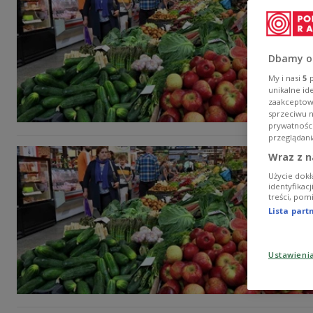
Dbamy o
My i nasi
5
p
unikalne id
zaakceptowa
sprzeciwu 
prywatnośc
przeglądani
Wraz z n
Użycie dokł
identyfikac
treści, pom
Lista par
Ustawieni