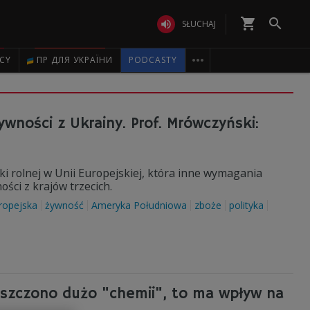
shopping_cart


SŁUCHAJ

ICY
ПР ДЛЯ УКРАЇНИ
PODCASTY
wności z Ukrainy. Prof. Mrówczyński:
i rolnej w Unii Europejskiej, która inne wymagania
ści z krajów trzecich.
ropejska
żywność
Ameryka Południowa
zboże
polityka
uszczono dużo "chemii", to ma wpływ na