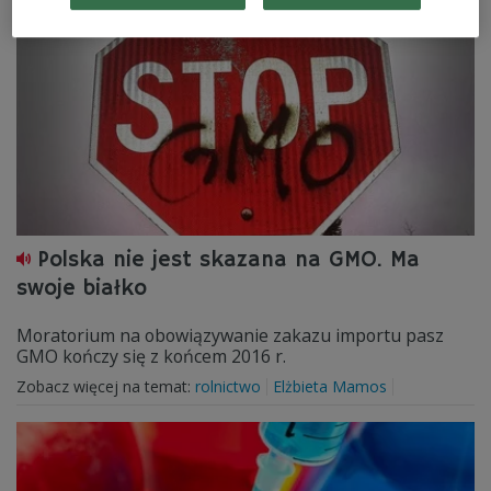
Polska nie jest skazana na GMO. Ma
swoje białko
Moratorium na obowiązywanie zakazu importu pasz
GMO kończy się z końcem 2016 r.
Zobacz więcej na temat:
rolnictwo
Elżbieta Mamos