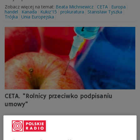
Zobacz więcej na temat:
Beata Michniewicz
CETA
Europa
handel
Kanada
Kukiz'15
prokuratura
Stanisław Tyszka
Trójka
Unia Europejska
CETA. "Rolnicy przeciwko podpisaniu
umowy"
Rolnicy są przeciwko podpisaniu umowy o wolnym
handlu między UE a Kanadą, widząc realne zagrożenia
dla polskich gospodarstw rodzinnych i rolnictwa -
powiedział senator PiS Jerzy Chróścikowski, zabierając w