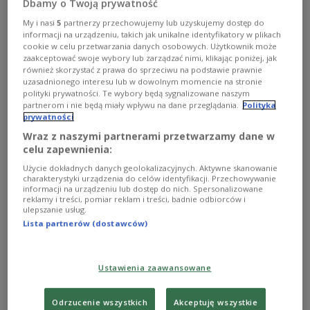
środę wieczorem głos w debacie na temat CETA.
Dbamy o Twoją prywatność
Zobacz więcej na temat:
CETA
handel
Kanada
rolnictwo
My i nasi
5
partnerzy przechowujemy lub uzyskujemy dostęp do
rolnicy
Unia Europejska
żywność
informacji na urządzeniu, takich jak unikalne identyfikatory w plikach
cookie w celu przetwarzania danych osobowych. Użytkownik może
zaakceptować swoje wybory lub zarządzać nimi, klikając poniżej, jak
również skorzystać z prawa do sprzeciwu na podstawie prawnie
uzasadnionego interesu lub w dowolnym momencie na stronie
polityki prywatności. Te wybory będą sygnalizowane naszym
partnerom i nie będą miały wpływu na dane przeglądania.
Polityka
prywatności
Wraz z naszymi partnerami przetwarzamy dane w
celu zapewnienia:
Użycie dokładnych danych geolokalizacyjnych. Aktywne skanowanie
charakterystyki urządzenia do celów identyfikacji. Przechowywanie
informacji na urządzeniu lub dostęp do nich. Spersonalizowane
reklamy i treści, pomiar reklam i treści, badnie odbiorców i
CETA: dla kogo jest ta umowa?
ulepszanie usług.
Lista partnerów (dostawców)
Polski rząd ją popiera, organizacje pozarządowe i
rolnicze mocno krytykują. 18 października umowa
gospodarczo-handlowa CETA między Unią, a Kanadą
Ustawienia zaawansowane
zostanie podpisana przez Radę Unii Europejskiej.
Zobacz więcej na temat:
CETA
Kanada
Aleksandra Tycner
Odrzucenie wszystkich
Akceptuję wszystkie