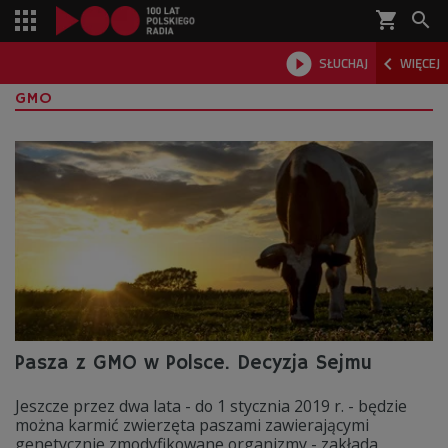
shopping_cart



SŁUCHAJ
WIĘCEJ

GMO
Pasza z GMO w Polsce. Decyzja Sejmu
Jeszcze przez dwa lata - do 1 stycznia 2019 r. - będzie
można karmić zwierzęta paszami zawierającymi
genetycznie zmodyfikowane organizmy - zakłada