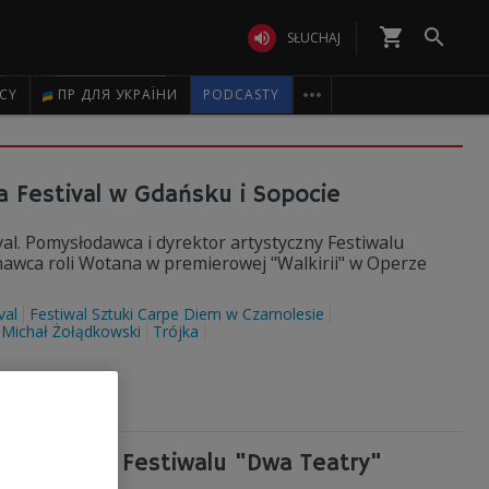
shopping_cart


SŁUCHAJ

ICY
ПР ДЛЯ УКРАЇНИ
PODCASTY
a Festival w Gdańsku i Sopocie
val. Pomysłodawca i dyrektor artystyczny Festiwalu
awca roli Wotana w premierowej "Walkirii" w Operze
val
Festiwal Sztuki Carpe Diem w Czarnolesie
Michał Żołądkowski
Trójka
rsie na 25. Festiwalu "Dwa Teatry"