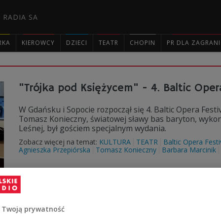
 RADIA SA
RKA
KIEROWCY
DZIECI
TEATR
CHOPIN
PR DLA ZAGRAN

"Trójka pod Księżycem" - 4. Baltic Oper
W Gdańsku i Sopocie rozpoczął się 4. Baltic Opera Festi
Tomasz Konieczny, światowej sławy bas baryton, wykon
Leśnej, był gościem specjalnym wydania.
Zobacz więcej na temat:
KULTURA
TEATR
Baltic Opera Festi
Agnieszka Przepiórska
Tomasz Konieczny
Barbara Marcinik
"Na południe" Krzysztofa Bizio w konku
 Twoją prywatność