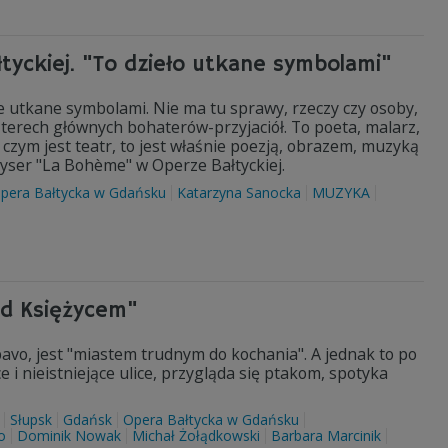
tyckiej. "To dzieło utkane symbolami"
wie utkane symbolami. Nie ma tu sprawy, rzeczy czy osoby,
zterech głównych bohaterów-przyjaciół. To poeta, malarz,
, czym jest teatr, to jest właśnie poezją, obrazem, muzyką
eżyser "La Bohème" w Operze Bałtyckiej.
pera Bałtycka w Gdańsku
Katarzyna Sanocka
MUZYKA
od Księżycem"
pavo, jest "miastem trudnym do kochania". A jednak to po
ce i nieistniejące ulice, przygląda się ptakom, spotyka
Słupsk
Gdańsk
Opera Bałtycka w Gdańsku
o
Dominik Nowak
Michał Żołądkowski
Barbara Marcinik