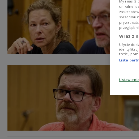
My i nasi
5
p
unikalne id
zaakceptowa
sprzeciwu 
prywatnośc
przeglądani
Wraz z n
Użycie dokł
identyfikac
treści, pom
Lista par
Ustawieni