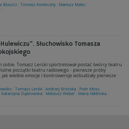
w Bluszcz
Tomasz Konieczny
Mariusz Malec
z
e Hulewiczu". Słuchowisko Tomasza
okojskiego
 sobie. Tomasz Lerski sportretował postać twórcy teatru
lutne początki teatru radiowego - pierwsze próby
, jak wielkie emocje i kontrowersje wzbudzały pierwsze
owisko
Tomasz Lerski
Andrzej Brzoska
Piotr Moss
Katarzyna Dąbrowska
Mateusz Weber
Maria Niklińska