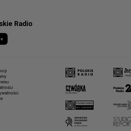
lskie Radio
re
ocji
amy
rwisu
atności
ywatności
we