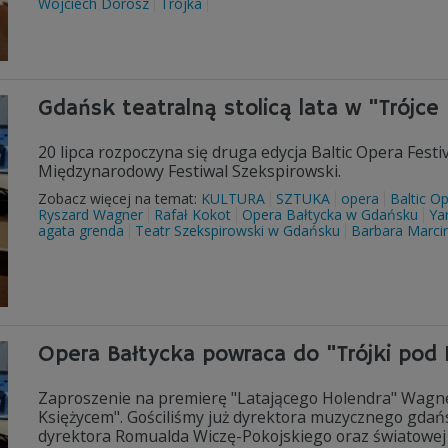
Wojciech Dorosz
Trójka
Gdańsk teatralną stolicą lata w "Trójc
20 lipca rozpoczyna się druga edycja Baltic Opera Festi
Międzynarodowy Festiwal Szekspirowski.
Zobacz więcej na temat:
KULTURA
SZTUKA
opera
Baltic Op
Ryszard Wagner
Rafał Kokot
Opera Bałtycka w Gdańsku
Ya
agata grenda
Teatr Szekspirowski w Gdańsku
Barbara Marcin
Opera Bałtycka powraca do "Trójki pod
Zaproszenie na premierę "Latającego Holendra" Wagner
Księżycem". Gościliśmy już dyrektora muzycznego gdań
dyrektora Romualda Wiczę-Pokojskiego oraz światowej