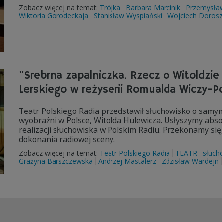
Zobacz więcej na temat:
Trójka
Barbara Marcinik
Przemysła
Wiktoria Gorodeckaja
Stanisław Wyspiański
Wojciech Doros
"Srebrna zapalniczka. Rzecz o Witoldzi
Lerskiego w reżyserii Romualda Wiczy-P
Teatr Polskiego Radia przedstawił słuchowisko o samym
wyobraźni w Polsce, Witolda Hulewicza. Usłyszymy abso
realizacji słuchowiska w Polskim Radiu. Przekonamy się
dokonania radiowej sceny.
Zobacz więcej na temat:
Teatr Polskiego Radia
TEATR
słuch
Grażyna Barszczewska
Andrzej Mastalerz
Zdzisław Wardejn