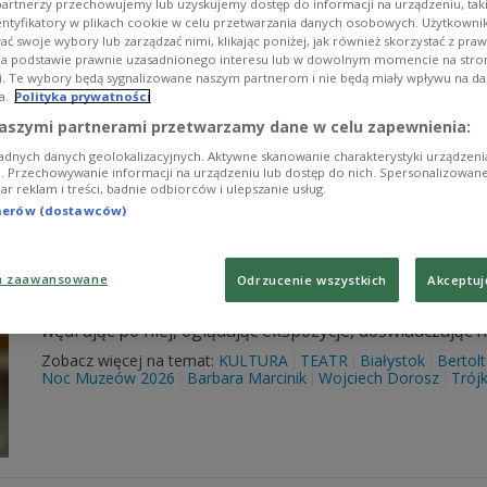
artnerzy przechowujemy lub uzyskujemy dostęp do informacji na urządzeniu, taki
W finale maja, przygotowując się do 25. jubileuszowego 
entyfikatory w plikach cookie w celu przetwarzania danych osobowych. Użytkown
Polskiej "Dwa Teatry" w Sopocie przypominamy na "Sceni
ć swoje wybory lub zarządzać nimi, klikając poniżej, jak również skorzystać z pra
na podstawie prawnie uzasadnionego interesu lub w dowolnym momencie na stroni
zaproszone do udziału w festiwalowym konkursie radi
i. Te wybory będą sygnalizowane naszym partnerom i nie będą miały wpływu na d
Zobacz więcej na temat:
KULTURA
TEATR
Scena Teatralna T
a.
Polityka prywatności
Mariusz Bonaszewski
Przemysław Bluszcz
Barbara Marcinik
aszymi partnerami przetwarzamy dane w celu zapewnienia:
adnych danych geolokalizacyjnych. Aktywne skanowanie charakterystyki urządzen
ji. Przechowywanie informacji na urządzeniu lub dostęp do nich. Spersonalizowane
iar reklam i treści, badnie odbiorców i ulepszanie usług.
tnerów (dostawców)
"Trójka pod Księżycem" - przed Noc
a zaawansowane
Odrzucenie wszystkich
Akceptuj
W "Trójce pod Księżycem" przed Nocą Muzeów zachęcim
w Warszawie. Ponieważ muzea i galerie najlepiej zwied
wędrując po niej, oglądając ekspozycje, doświadczając h
Zobacz więcej na temat:
KULTURA
TEATR
Białystok
Bertolt
Noc Muzeów 2026
Barbara Marcinik
Wojciech Dorosz
Trój