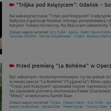
"Trójka pod Księżycem": Gdańsk - Sop
Na wakacyjnej trasie "Trójki pod Księżycem" tradycyjni
Bałtycka organizuje festiwal, którego pomysłodawcą i 
baryton Tomasz Konieczny. Na Mazurach odwiedzimy Te
Zobacz więcej na temat:
KULTURA
opera
Baltic Opera Festiv
Yaroslav Shemet
Michał Żołądkowski
Trójka
Barbara Marcin
Przed premierą "La Bohème" w Operz
Być odważnym i bezkompromisowym, czy też jednak iść
w swojej operze "La Bohème" ("Cyganeria"). Mimo upływu
"Trójce pod Księżycem" opowiadał reżyser najnowszej in
też zapowiedź premiery słuchowiska Pawła Sztarbow
"Miłość" w wykonaniu Kamilli Baar.
Zobacz więcej na temat:
Trójka
Zobacz także
KULTURA
op
paweł sztarbowski
kamila baar
Paweł Łysak
Tomasz Man