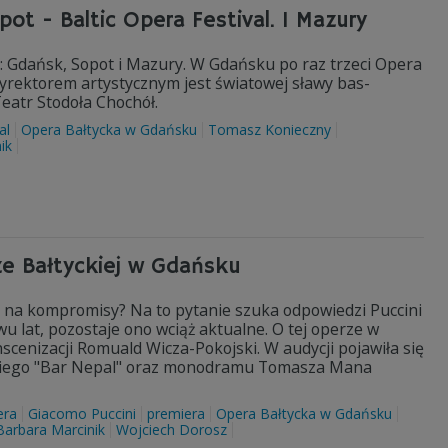
ot - Baltic Opera Festival. I Mazury
e: Gdańsk, Sopot i Mazury. W Gdańsku po raz trzeci Opera
dyrektorem artystycznym jest światowej sławy bas-
atr Stodoła Chochół.
al
Opera Bałtycka w Gdańsku
Tomasz Konieczny
ik
e Bałtyckiej w Gdańsku
 na kompromisy? Na to pytanie szuka odpowiedzi Puccini
 lat, pozostaje ono wciąż aktualne. O tej operze w
scenizacji Romuald Wicza-Pokojski. W audycji pojawiła się
skiego "Bar Nepal" oraz monodramu Tomasza Mana
era
Giacomo Puccini
premiera
Opera Bałtycka w Gdańsku
Barbara Marcinik
Wojciech Dorosz