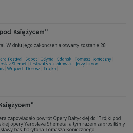
e pod Księżycem"
val. W dniu jego zakończenia otwarty zostanie 28.
era Festival
Sopot
Gdynia
Gdańsk
Tomasz Konieczny
roslav Shemet
festiwal szekspirowski
Jerzy Limon
ik
Wojciech Dorosz
Trójka
 Księżycem"
a zapowiadało powrót Opery Bałtyckiej do "Trójki pod
skiej opery Yaroslava Shemeta, a tym razem zaprosiliśmy
 sławy bas-barytona Tomasza Koniecznego.