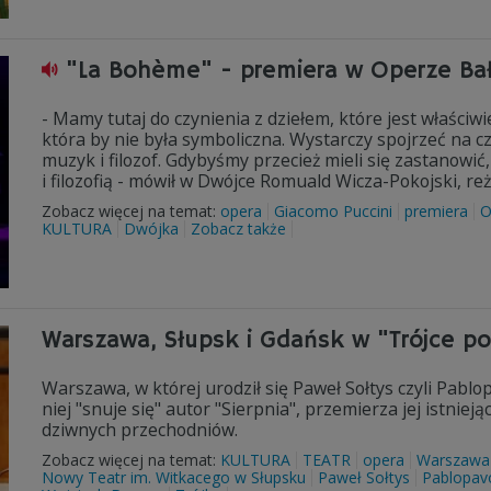
"La Bohème" - premiera w Operze Bał
- Mamy tutaj do czynienia z dziełem, które jest właści
która by nie była symboliczna. Wystarczy spojrzeć na c
muzyk i filozof. Gdybyśmy przecież mieli się zastanowić
i filozofią - mówił w Dwójce Romuald Wicza-Pokojski, r
Zobacz więcej na temat:
opera
Giacomo Puccini
premiera
O
KULTURA
Dwójka
Zobacz także
Warszawa, Słupsk i Gdańsk w "Trójce p
Warszawa, w której urodził się Paweł Sołtys czyli Pablo
niej "snuje się" autor "Sierpnia", przemierza jej istnieją
dziwnych przechodniów.
Zobacz więcej na temat:
KULTURA
TEATR
opera
Warszawa
Nowy Teatr im. Witkacego w Słupsku
Paweł Sołtys
Pablopav