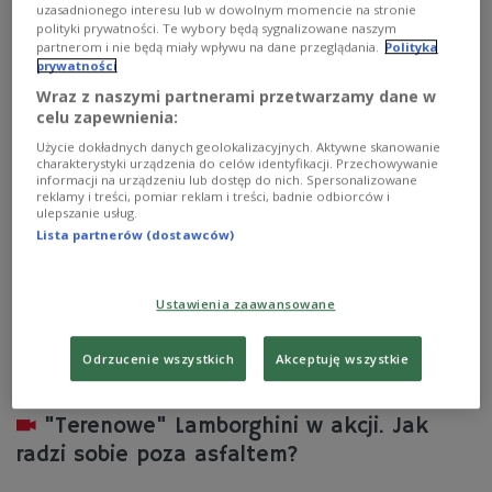
uzasadnionego interesu lub w dowolnym momencie na stronie
W piątek rano na terenie Nowego Targu doszło do
polityki prywatności. Te wybory będą sygnalizowane naszym
bardzo poważnego wypadku z udziałem
partnerom i nie będą miały wpływu na dane przeglądania.
Polityka
spadochroniarki. Kobieta skakała z samolotu i spadła na
prywatności
okoliczne łąki, doznając ciężkich obrażeń ciała.
Wraz z naszymi partnerami przetwarzamy dane w
Zobacz więcej na temat:
POLSKA
wypadek
celu zapewnienia:
skoki spadochronowe
policja
Nowy Targ
Podhale
lotnisko
pogotowie ratunkowe
Użycie dokładnych danych geolokalizacyjnych. Aktywne skanowanie
charakterystyki urządzenia do celów identyfikacji. Przechowywanie
informacji na urządzeniu lub dostęp do nich. Spersonalizowane
reklamy i treści, pomiar reklam i treści, badnie odbiorców i
ulepszanie usług.
Lista partnerów (dostawców)
Ustawienia zaawansowane
Odrzucenie wszystkich
Akceptuję wszystkie
"Terenowe" Lamborghini w akcji. Jak
radzi sobie poza asfaltem?