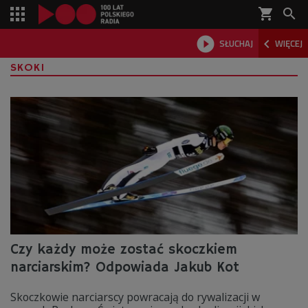
shopping_cart



SŁUCHAJ
WIĘCEJ

SKOKI
Czy każdy może zostać skoczkiem
narciarskim? Odpowiada Jakub Kot
Skoczkowie narciarscy powracają do rywalizacji w