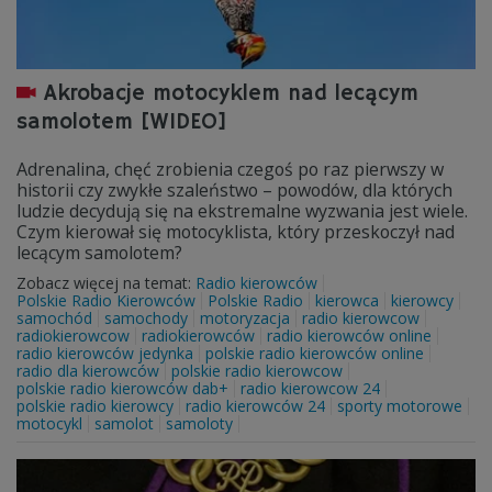
Akrobacje motocyklem nad lecącym
samolotem [WIDEO]
Adrenalina, chęć zrobienia czegoś po raz pierwszy w
historii czy zwykłe szaleństwo – powodów, dla których
ludzie decydują się na ekstremalne wyzwania jest wiele.
Czym kierował się motocyklista, który przeskoczył nad
lecącym samolotem?
Zobacz więcej na temat:
Radio kierowców
Polskie Radio Kierowców
Polskie Radio
kierowca
kierowcy
samochód
samochody
motoryzacja
radio kierowcow
radiokierowcow
radiokierowców
radio kierowców online
radio kierowców jedynka
polskie radio kierowców online
radio dla kierowców
polskie radio kierowcow
polskie radio kierowców dab+
radio kierowcow 24
polskie radio kierowcy
radio kierowców 24
sporty motorowe
motocykl
samolot
samoloty