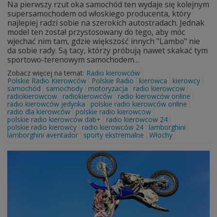
Na pierwszy rzut oka samochód ten wydaje się kolejnym
supersamochodem od włoskiego producenta, który
najlepiej radzi sobie na szerokich autostradach. Jednak
model ten został przystosowany do tego, aby móc
wjechać nim tam, gdzie większość innych "Lambo" nie
da sobie rady. Są tacy, którzy próbują nawet skakać tym
sportowo-terenowym samochodem…
Zobacz więcej na temat:
Radio kierowców
Polskie Radio Kierowców
Polskie Radio
kierowca
kierowcy
samochód
samochody
motoryzacja
radio kierowcow
radiokierowcow
radiokierowców
radio kierowców online
radio kierowców jedynka
polskie radio kierowców online
radio dla kierowców
polskie radio kierowcow
polskie radio kierowców dab+
radio kierowcow 24
polskie radio kierowcy
radio kierowców 24
lamborghini
lamborghini aventador
sporty ekstremalne
Włochy