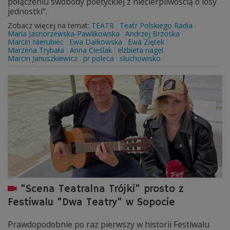
połączeniu swobody poetyckiej z niecierpliwością o losy
jednostki".
Zobacz więcej na temat:
TEATR
Teatr Polskiego Radia
Maria Jasnorzewska-Pawlikowska
Andrzej Brzoska
Marcin Nierubiec
Ewa Dałkowska
Ewa Ziętek
Marzena Trybała
Anna Cieślak
elżbieta nagel
Marcin Januszkiewicz
pr poleca
słuchowisko
"Scena Teatralna Trójki" prosto z
Festiwalu "Dwa Teatry" w Sopocie
Prawdopodobnie po raz pierwszy w historii Festiwalu