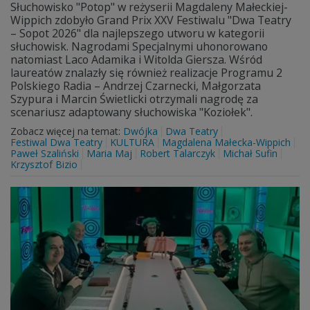
Słuchowisko "Potop" w reżyserii Magdaleny Małeckiej-
Wippich zdobyło Grand Prix XXV Festiwalu "Dwa Teatry
– Sopot 2026" dla najlepszego utworu w kategorii
słuchowisk. Nagrodami Specjalnymi uhonorowano
natomiast Laco Adamika i Witolda Giersza. Wśród
laureatów znalazły się również realizacje Programu 2
Polskiego Radia – Andrzej Czarnecki, Małgorzata
Szypura i Marcin Świetlicki otrzymali nagrodę za
scenariusz adaptowany słuchowiska "Koziołek".
Zobacz więcej na temat:
Dwójka
Dwa Teatry
Festiwal Dwa Teatry
KULTURA
Magdalena Małecka-Wippich
Paweł Szaliński
Maria Maj
Robert Talarczyk
Michał Sufin
Krzysztof Bizio