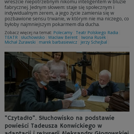
wreszcie niepotrzebnym nikomu inteligentem w bluzie
fabrycznej. Jednym słowem: staje się społecznym i
indywidualnym zerem, a jego życie zamienia się w
pozbawione sensu trwanie, w którym nie ma niczego, co
byłoby najmniejszym pokarmem dla ducha.
Zobacz więcej na temat:
Polecamy
Teatr Polskiego Radia
TEATR
słuchowisko
Wacław Berent
Iwona Rusek
Michał Żurawski
marek barbasiewicz
Jerzy Schejbal
"Czytadło". Słuchowisko na podstawie
powieści Tadeusza Konwickiego w
adaptacji i reżyserii Aleksandry Głogowskiej