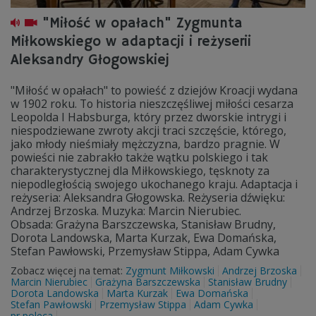
"Miłość w opałach" Zygmunta
Miłkowskiego w adaptacji i reżyserii
Aleksandry Głogowskiej
"Miłość w opałach" to powieść z dziejów Kroacji wydana
w 1902 roku. To historia nieszczęśliwej miłości cesarza
Leopolda I Habsburga, który przez dworskie intrygi i
niespodziewane zwroty akcji traci szczęście, którego,
jako młody nieśmiały mężczyzna, bardzo pragnie. W
powieści nie zabrakło także wątku polskiego i tak
charakterystycznej dla Miłkowskiego, tęsknoty za
niepodległością swojego ukochanego kraju. Adaptacja i
reżyseria: Aleksandra Głogowska. Reżyseria dźwięku:
Andrzej Brzoska. Muzyka: Marcin Nierubiec.
Obsada: Grażyna Barszczewska, Stanisław Brudny,
Dorota Landowska, Marta Kurzak, Ewa Domańska,
Stefan Pawłowski, Przemysław Stippa, Adam Cywka
Zobacz więcej na temat:
Zygmunt Miłkowski
Andrzej Brzoska
Marcin Nierubiec
Grażyna Barszczewska
Stanisław Brudny
Dorota Landowska
Marta Kurzak
Ewa Domańska
Stefan Pawłowski
Przemysław Stippa
Adam Cywka
pr poleca