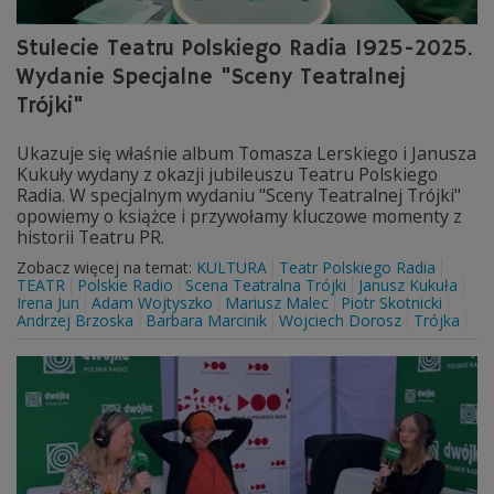
Stulecie Teatru Polskiego Radia 1925-2025.
Wydanie Specjalne "Sceny Teatralnej
Trójki"
Ukazuje się właśnie album Tomasza Lerskiego i Janusza
Kukuły wydany z okazji jubileuszu Teatru Polskiego
Radia. W specjalnym wydaniu "Sceny Teatralnej Trójki"
opowiemy o książce i przywołamy kluczowe momenty z
historii Teatru PR.
Zobacz więcej na temat:
KULTURA
Teatr Polskiego Radia
TEATR
Polskie Radio
Scena Teatralna Trójki
Janusz Kukuła
Irena Jun
Adam Wojtyszko
Mariusz Malec
Piotr Skotnicki
Andrzej Brzoska
Barbara Marcinik
Wojciech Dorosz
Trójka