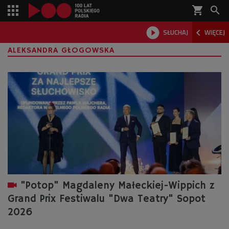
shopping_cart



SŁUCHAJ
WIĘCEJ

ALEKSANDRA GŁOGOWSKA
"Potop" Magdaleny Małeckiej-Wippich z
Grand Prix Festiwalu "Dwa Teatry" Sopot
2026