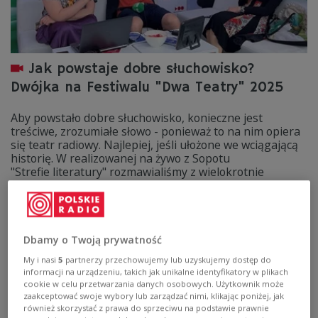
Jak powstaje dobre słuchowisko?
Dwójka na Festiwalu "Dwa Teatry" 2025
Aby powstało dobre słuchowisko, konieczne jest
treściwe, zrozumiałe słowo - ponieważ to na nim opiera
się teatr radiowy. Najlepiej, jeśli ułożone we wciągającą
historię. W realizowanej na żywo z Sopotu
"Strefie literatury" rozmawialiśmy z wielokrotnie
nagradzanymi mistrzami pisania radiowych dramatów.
Zobacz więcej na temat:
Dwójka
Katarzyna Hagmajer-Kwiatek
Sopot
Monika Malec
Tomasz Man
Dwa Teatry
Dwa Teatry 2025
Festiwal Dwa Teatry
literatura
KULTURA
TEATR
Dbamy o Twoją prywatność
Teatr Polskiego Radia
My i nasi
5
partnerzy przechowujemy lub uzyskujemy dostęp do
informacji na urządzeniu, takich jak unikalne identyfikatory w plikach
cookie w celu przetwarzania danych osobowych. Użytkownik może
zaakceptować swoje wybory lub zarządzać nimi, klikając poniżej, jak
również skorzystać z prawa do sprzeciwu na podstawie prawnie