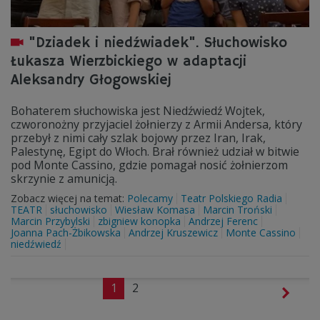
"Dziadek i niedźwiadek". Słuchowisko
Łukasza Wierzbickiego w adaptacji
Aleksandry Głogowskiej
Bohaterem słuchowiska jest Niedźwiedź Wojtek,
czworonożny przyjaciel żołnierzy z Armii Andersa, który
przebył z nimi cały szlak bojowy przez Iran, Irak,
Palestynę, Egipt do Włoch. Brał również udział w bitwie
pod Monte Cassino, gdzie pomagał nosić żołnierzom
skrzynie z amunicją.
Zobacz więcej na temat:
Polecamy
Teatr Polskiego Radia
TEATR
słuchowisko
Wiesław Komasa
Marcin Troński
Marcin Przybylski
zbigniew konopka
Andrzej Ferenc
Joanna Pach-Żbikowska
Andrzej Kruszewicz
Monte Cassino
niedźwiedź
1
2