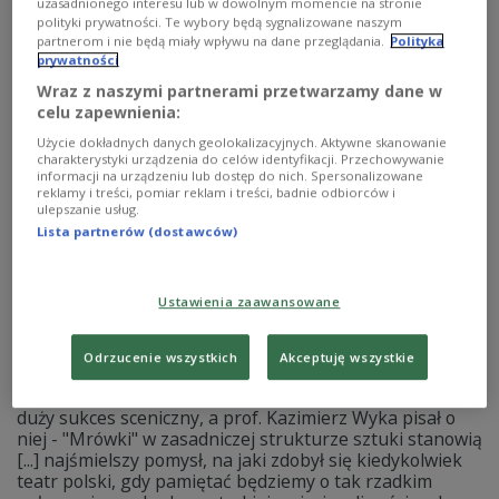
uzasadnionego interesu lub w dowolnym momencie na stronie
polityki prywatności. Te wybory będą sygnalizowane naszym
partnerom i nie będą miały wpływu na dane przeglądania.
Polityka
prywatności
Wraz z naszymi partnerami przetwarzamy dane w
celu zapewnienia:
Użycie dokładnych danych geolokalizacyjnych. Aktywne skanowanie
charakterystyki urządzenia do celów identyfikacji. Przechowywanie
"Mrówki". Słuchowisko na podstawie
informacji na urządzeniu lub dostęp do nich. Spersonalizowane
reklamy i treści, pomiar reklam i treści, badnie odbiorców i
dramatu Marii Pawlikowskiej-Jasnorzewskiej
ulepszanie usług.
w adaptacji i reżyserii Aleksandry
Lista partnerów (dostawców)
Głogowskiej
Ustawienia zaawansowane
"Mrówki" to jeden z nielicznych niekonwencjonalnych
dramatów Marii Pawlikowskiej-Jasnorzewskiej. To też
jedna z najmniej znanych sztuk poetki. Napisana przed
Odrzucenie wszystkich
Akceptuję wszystkie
1932 rokiem została wystawiona tylko raz, w 1936 roku
w Teatrze im. Juliusza Słowackiego w Krakowie. Odniosła
duży sukces sceniczny, a prof. Kazimierz Wyka pisał o
niej - "Mrówki" w zasadniczej strukturze sztuki stanowią
[...] najśmielszy pomysł, na jaki zdobył się kiedykolwiek
teatr polski, gdy pamiętać będziemy o tak rzadkim