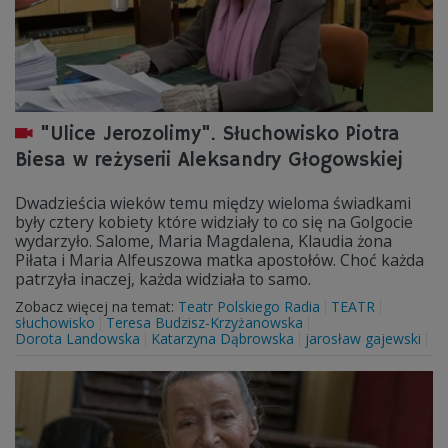
"Ulice Jerozolimy". Słuchowisko Piotra
Biesa w reżyserii Aleksandry Głogowskiej
Dwadzieścia wieków temu między wieloma świadkami
były cztery kobiety które widziały to co się na Golgocie
wydarzyło. Salome, Maria Magdalena, Klaudia żona
Piłata i Maria Alfeuszowa matka apostołów. Choć każda
patrzyła inaczej, każda widziała to samo.
Zobacz więcej na temat:
Teatr Polskiego Radia
TEATR
słuchowisko
Teresa Budzisz-Krzyżanowska
Dorota Landowska
Katarzyna Dąbrowska
jarosław gajewski