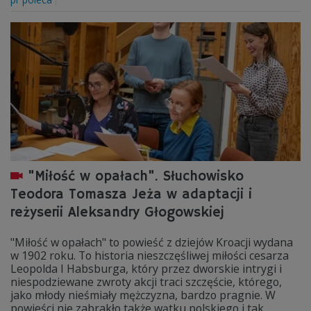
"Miłość w opałach". Słuchowisko
Teodora Tomasza Jeża w adaptacji i
reżyserii Aleksandry Głogowskiej
"Miłość w opałach" to powieść z dziejów Kroacji wydana
w 1902 roku. To historia nieszczęśliwej miłości cesarza
Leopolda I Habsburga, który przez dworskie intrygi i
niespodziewane zwroty akcji traci szczęście, którego,
jako młody nieśmiały mężczyzna, bardzo pragnie. W
powieści nie zabrakło także wątku polskiego i tak