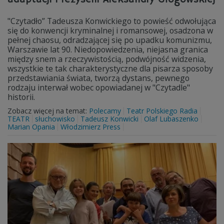
"Czytadło” Tadeusza Konwickiego to powieść odwołująca
się do konwencji kryminalnej i romansowej, osadzona w
pełnej chaosu, odradzającej się po upadku komunizmu,
Warszawie lat 90. Niedopowiedzenia, niejasna granica
między snem a rzeczywistością, podwójność widzenia,
wszystkie te tak charakterystyczne dla pisarza sposoby
przedstawiania świata, tworzą dystans, pewnego
rodzaju interwał wobec opowiadanej w "Czytadle"
historii.
Zobacz więcej na temat:
Polecamy
Teatr Polskiego Radia
TEATR
słuchowisko
Tadeusz Konwicki
Olaf Lubaszenko
Marian Opania
Włodzimierz Press