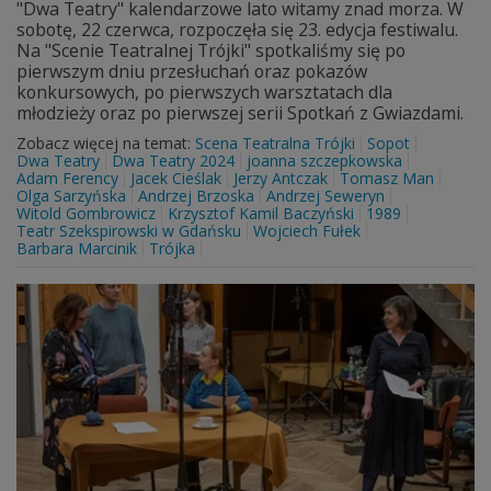
"Dwa Teatry" kalendarzowe lato witamy znad morza. W
sobotę, 22 czerwca, rozpoczęła się 23. edycja festiwalu.
Na "Scenie Teatralnej Trójki" spotkaliśmy się po
pierwszym dniu przesłuchań oraz pokazów
konkursowych, po pierwszych warsztatach dla
młodzieży oraz po pierwszej serii Spotkań z Gwiazdami.
Zobacz więcej na temat:
Scena Teatralna Trójki
Sopot
Dwa Teatry
Dwa Teatry 2024
joanna szczepkowska
Adam Ferency
Jacek Cieślak
Jerzy Antczak
Tomasz Man
Olga Sarzyńska
Andrzej Brzoska
Andrzej Seweryn
Witold Gombrowicz
Krzysztof Kamil Baczyński
1989
Teatr Szekspirowski w Gdańsku
Wojciech Fułek
Barbara Marcinik
Trójka