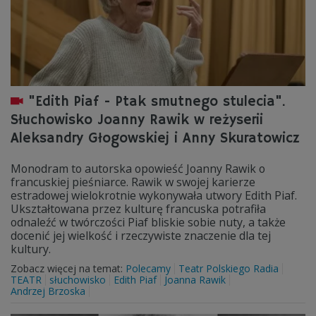
"Edith Piaf - Ptak smutnego stulecia".
Słuchowisko Joanny Rawik w reżyserii
Aleksandry Głogowskiej i Anny Skuratowicz
Monodram to autorska opowieść Joanny Rawik o
francuskiej pieśniarce. Rawik w swojej karierze
estradowej wielokrotnie wykonywała utwory Edith Piaf.
Ukształtowana przez kulturę francuska potrafiła
odnaleźć w twórczości Piaf bliskie sobie nuty, a także
docenić jej wielkość i rzeczywiste znaczenie dla tej
kultury.
Zobacz więcej na temat:
Polecamy
Teatr Polskiego Radia
TEATR
słuchowisko
Edith Piaf
Joanna Rawik
Andrzej Brzoska