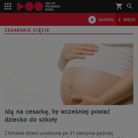
shopping_cart



SŁUCHAJ
WIĘCEJ

CESARSKIE CIĘCIE
Idą na cesarkę, by wcześniej posłać
dziecko do szkoły
Chińskie dzieci urodzone po 31 sierpnia później