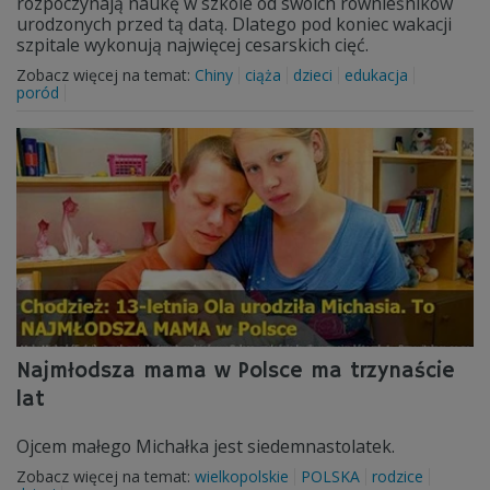
rozpoczynają naukę w szkole od swoich równieśników
urodzonych przed tą datą. Dlatego pod koniec wakacji
szpitale wykonują najwięcej cesarskich cięć.
Zobacz więcej na temat:
Chiny
ciąża
dzieci
edukacja
poród
Najmłodsza mama w Polsce ma trzynaście
lat
Ojcem małego Michałka jest siedemnastolatek.
Zobacz więcej na temat:
wielkopolskie
POLSKA
rodzice