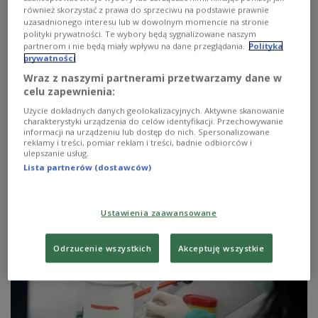
również skorzystać z prawa do sprzeciwu na podstawie prawnie
uzasadnionego interesu lub w dowolnym momencie na stronie
polityki prywatności. Te wybory będą sygnalizowane naszym
partnerom i nie będą miały wpływu na dane przeglądania.
Polityka
prywatności
Wraz z naszymi partnerami przetwarzamy dane w
celu zapewnienia:
Użycie dokładnych danych geolokalizacyjnych. Aktywne skanowanie
charakterystyki urządzenia do celów identyfikacji. Przechowywanie
Dzieci są sensem naszego życia
informacji na urządzeniu lub dostęp do nich. Spersonalizowane
reklamy i treści, pomiar reklam i treści, badnie odbiorców i
ulepszanie usług.
Ślub wzięliśmy 24 lipca 1999 roku. Mieliśmy wtedy, ja 25
Lista partnerów (dostawców)
lat, żona Elżbieta 24 lata. Po dwóch latach podjęliśmy
decyzję, że postaramy się o dziecko, ale nie było to takie
proste.
Ustawienia zaawansowane
Zobacz więcej na temat:
ciąża
dzieci
historie
Kraków
mieszkanie
Odrzucenie wszystkich
Akceptuję wszystkie