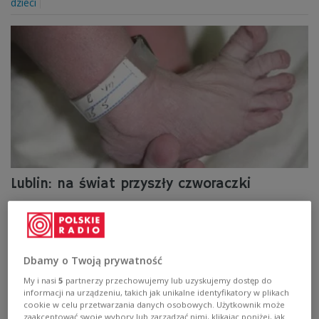
dzieci
Lublin: na świat przyszły czworaczki
Dzieci urodziły się w piątek przez cesarskie cięcie w 32
tygodniu ciąży. Zabieg wykonano w szpitalu przy ul.
Jaczewskiego w Lublinie.
Dbamy o Twoją prywatność
Zobacz więcej na temat:
ciąża
dzieci
lubelskie
Lublin
poród
My i nasi
5
partnerzy przechowujemy lub uzyskujemy dostęp do
informacji na urządzeniu, takich jak unikalne identyfikatory w plikach
cookie w celu przetwarzania danych osobowych. Użytkownik może
zaakceptować swoje wybory lub zarządzać nimi, klikając poniżej, jak