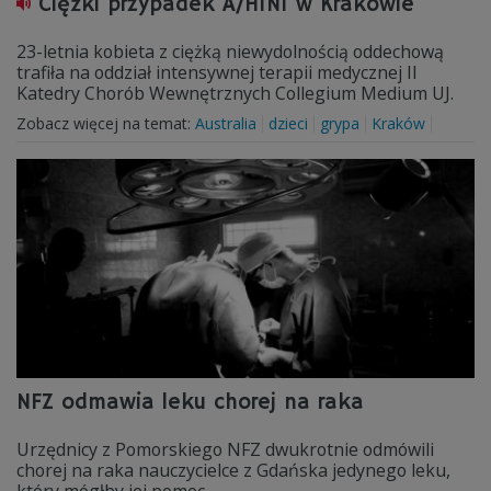
Ciężki przypadek A/H1N1 w Krakowie
23-letnia kobieta z ciężką niewydolnością oddechową
trafiła na oddział intensywnej terapii medycznej II
Katedry Chorób Wewnętrznych Collegium Medium UJ.
Zobacz więcej na temat:
Australia
dzieci
grypa
Kraków
NFZ odmawia leku chorej na raka
Urzędnicy z Pomorskiego NFZ dwukrotnie odmówili
chorej na raka nauczycielce z Gdańska jedynego leku,