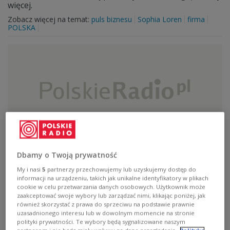
więcej.
Zobacz więcej na temat:
puls biznesu
Sophia Loren
firma
POLSKA
Dbamy o Twoją prywatność
Zapach poranka
My i nasi
5
partnerzy przechowujemy lub uzyskujemy dostęp do
informacji na urządzeniu, takich jak unikalne identyfikatory w plikach
Dziś w kuchni tradycyjnie sporo niespodzianek.
cookie w celu przetwarzania danych osobowych. Użytkownik może
Zaczniemy od łososia marynowanego w soli morskiej z
zaakceptować swoje wybory lub zarządzać nimi, klikając poniżej, jak
koprem i grubo mielonym pieprzem. Jeśli zamarynujemy
również skorzystać z prawa do sprzeciwu na podstawie prawnie
go dziś, to musimy poczekać ok trzech dni zanim trafi na
uzasadnionego interesu lub w dowolnym momencie na stronie
nasz stół, wiec dziś niedzielny obiad bez przystawki...
polityki prywatności. Te wybory będą sygnalizowane naszym