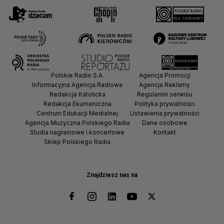
Polskie Radio S.A.
Agencja Promocji
Informacyjna Agencja Radiowa
Agencja Reklamy
Redakcja Katolicka
Regulamin serwisu
Redakcja Ekumeniczna
Polityka prywatności
Centrum Edukacji Medialnej
Ustawienia prywatności
Agencja Muzyczna Polskiego Radia
Dane osobowe
Studia nagraniowe i koncertowe
Kontakt
Sklep Polskiego Radia
Znajdziesz nas na