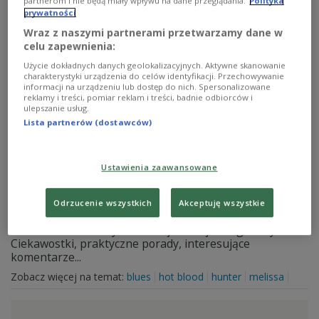
partnerom i nie będą miały wpływu na dane przeglądania.
Polityka
Zobacz więcej na temat:
desery
obiad
przystawki
tarta
prywatności
Wraz z naszymi partnerami przetwarzamy dane w
celu zapewnienia:
Użycie dokładnych danych geolokalizacyjnych. Aktywne skanowanie
charakterystyki urządzenia do celów identyfikacji. Przechowywanie
informacji na urządzeniu lub dostęp do nich. Spersonalizowane
reklamy i treści, pomiar reklam i treści, badnie odbiorców i
ulepszanie usług.
Lista partnerów (dostawców)
Ustawienia zaawansowane
Zapraszamy do Trójki - ranek
Odrzucenie wszystkich
Akceptuję wszystkie
Poranna audycja "Zapraszamy do Trójki" codziennie od
6:00. Przedstawiamy informacje z kraju i zagranicy.
Ciekawostki, praktyczne porady, interesujące
komentarze...
Zobacz więcej na temat:
blues
hot blood
hunter
melissa