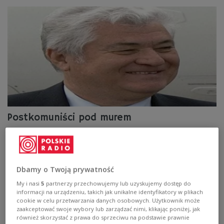
Postkomuniści pod murem
Unia Europejska być może zmusi rząd w Kiszyniowie do
przeprowadzenia ponownych wyborów.
Zobacz więcej na temat:
Bukareszt
Europa
kiszyniów
Dbamy o Twoją prywatność
Rumunia
My i nasi
5
partnerzy przechowujemy lub uzyskujemy dostęp do
informacji na urządzeniu, takich jak unikalne identyfikatory w plikach
cookie w celu przetwarzania danych osobowych. Użytkownik może
zaakceptować swoje wybory lub zarządzać nimi, klikając poniżej, jak
również skorzystać z prawa do sprzeciwu na podstawie prawnie