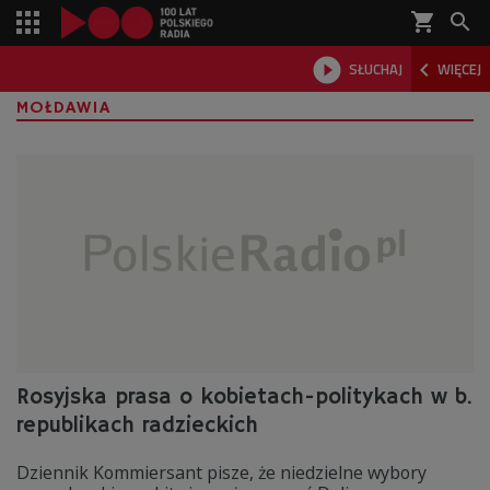
shopping_cart



SŁUCHAJ
WIĘCEJ

MOŁDAWIA
Rosyjska prasa o kobietach-politykach w b.
republikach radzieckich
Dziennik Kommiersant pisze, że niedzielne wybory