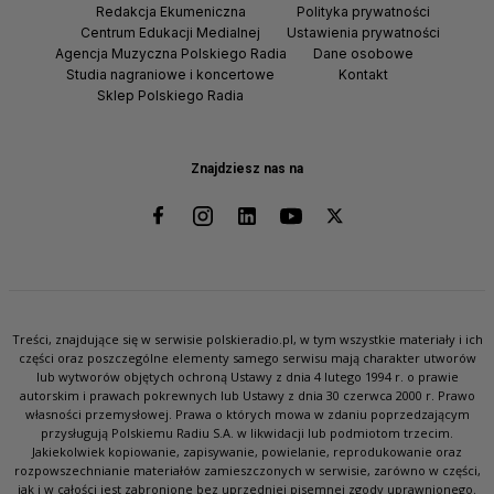
Redakcja Ekumeniczna
Polityka prywatności
Centrum Edukacji Medialnej
Ustawienia prywatności
Agencja Muzyczna Polskiego Radia
Dane osobowe
Studia nagraniowe i koncertowe
Kontakt
Sklep Polskiego Radia
Znajdziesz nas na
Treści, znajdujące się w serwisie polskieradio.pl, w tym wszystkie materiały i ich
części oraz poszczególne elementy samego serwisu mają charakter utworów
lub wytworów objętych ochroną Ustawy z dnia 4 lutego 1994 r. o prawie
autorskim i prawach pokrewnych lub Ustawy z dnia 30 czerwca 2000 r. Prawo
własności przemysłowej. Prawa o których mowa w zdaniu poprzedzającym
przysługują Polskiemu Radiu S.A. w likwidacji lub podmiotom trzecim.
Jakiekolwiek kopiowanie, zapisywanie, powielanie, reprodukowanie oraz
rozpowszechnianie materiałów zamieszczonych w serwisie, zarówno w części,
jak i w całości jest zabronione bez uprzedniej pisemnej zgody uprawnionego.