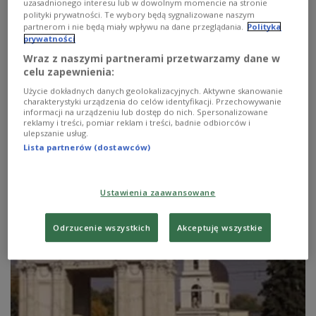
uzasadnionego interesu lub w dowolnym momencie na stronie
polityki prywatności. Te wybory będą sygnalizowane naszym
partnerom i nie będą miały wpływu na dane przeglądania.
Polityka
prywatności
Wraz z naszymi partnerami przetwarzamy dane w
celu zapewnienia:
Użycie dokładnych danych geolokalizacyjnych. Aktywne skanowanie
Mołdawia zagrożona?
charakterystyki urządzenia do celów identyfikacji. Przechowywanie
informacji na urządzeniu lub dostęp do nich. Spersonalizowane
reklamy i treści, pomiar reklam i treści, badnie odbiorców i
Polskie i Ukraińskie organizacje pozarządowe apelują w
ulepszanie usług.
sprawie kryzysu politycznego w Mołdawii.
Lista partnerów (dostawców)
Zobacz więcej na temat:
POLSKA
kiszyniów
Unia Europejska
Rumunia
Ustawienia zaawansowane
Odrzucenie wszystkich
Akceptuję wszystkie