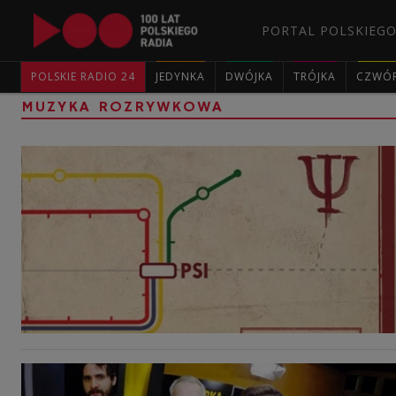
PORTAL POLSKIEGO
POLSKIE RADIO 24
JEDYNKA
DWÓJKA
TRÓJKA
CZWÓ
MUZYKA ROZRYWKOWA