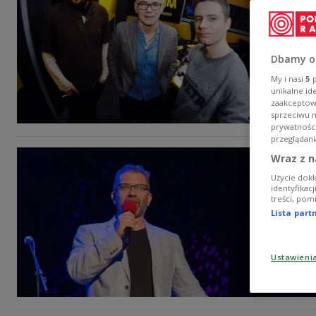
Dbamy o
My i nasi
5
p
unikalne id
zaakceptowa
sprzeciwu 
prywatnośc
przeglądani
Wraz z n
Użycie dokł
identyfikac
treści, pom
Lista par
Ustawieni