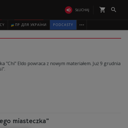
shopping_cart


SŁUCHAJ

ICY
ПР ДЛЯ УКРАЇНИ
PODCASTY
żka "Chi" Eldo powraca z nowym materiałem. Już 9 grudnia
i".
ego miasteczka"