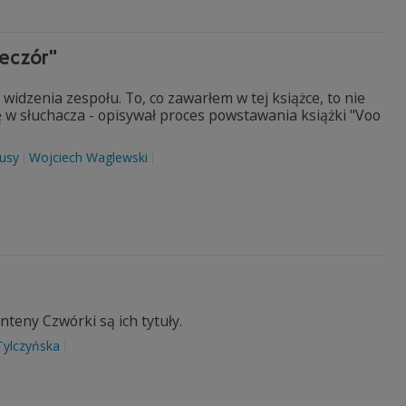
ieczór"
u widzenia zespołu. To, co zawarłem w tej książce, to nie
ę w słuchacza - opisywał proces powstawania książki "Voo
usy
Wojciech Waglewski
eny Czwórki są ich tytuły.
Tylczyńska