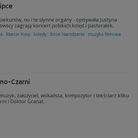
ipce
opiekunów, no i te słynne organy - opisywała Justyna
scy zagrają koncert polskich kolęd i pastorałek.
ka
Marcin Kusy
kolędy
Boże Narodzenie
muzyka filmowa
no-Czarni
uzyk, założyciel, wokalista, kompozytor i tekściarz kilku
rni i Doktor Granat.