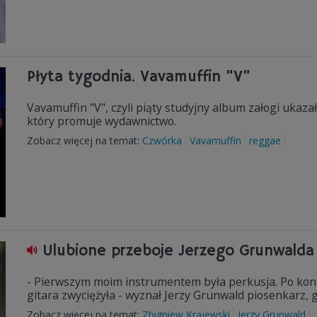
Płyta tygodnia. Vavamuffin "V"
Vavamuffin "V", czyli piąty studyjny album załogi ukazał
który promuje wydawnictwo.
Zobacz więcej na temat:
Czwórka
Vavamuffin
reggae
Ulubione przeboje Jerzego Grunwalda
- Pierwszym moim instrumentem była perkusja. Po koniec
gitara zwyciężyła - wyznał Jerzy Grunwald piosenkarz, 
Zobacz więcej na temat:
Zbigniew Krajewski
Jerzy Grunwald