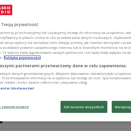
- Nie planowałem tego, nie wymyśliłem sobie takiej dr
ponad 30 lat - mówił Robert Janowski, wokalista i preze
dziennikarz.
 Twoją prywatność
Zobacz więcej na temat:
Robert Janowski
KULTURA
telewizj
artnerzy przechowujemy lub uzyskujemy dostęp do informacji na urządzeniu, taki
entyfikatory w plikach cookie w celu przetwarzania danych osobowych. Użytkown
ć swoje wybory lub zarządzać nimi, klikając poniżej, jak również skorzystać z pra
na podstawie prawnie uzasadnionego interesu lub w dowolnym momencie na stroni
i. Te wybory będą sygnalizowane naszym partnerom i nie będą miały wpływu na d
a.
Polityka prywatności
Piotr Metz: Voo Voo ma to swoje coś
aszymi partnerami przetwarzamy dane w celu zapewnienia:
adnych danych geolokalizacyjnych. Aktywne skanowanie charakterystyki urządzen
W środowym "Rock Bloku" zagościł Piotr Metz, kierown
ji. Przechowywanie informacji na urządzeniu lub dostęp do nich. Spersonalizowane
iar reklam i treści, badnie odbiorców i ulepszanie usług.
opowiedział o najnowszej książce "Voo Voo. Dzień dobry
tnerów (dostawców)
Zobacz więcej na temat:
Piotr Metz
Voo Voo
Czwórka
Rock
a zaawansowane
Odrzucenie wszystkich
Akceptuj