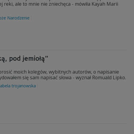
reki, ale to mnie nie zniechęca - mówiła Kayah Marii
oże Narodzenie
ką, pod jemiołą”
oprosić moich kolegów, wybitnych autorów, o napisanie
ydowałem się sam napisać słowa - wyznał Romuald Lipko.
zabela trojanowska