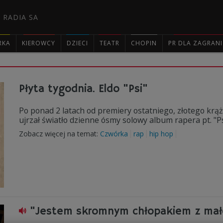
 RADIA SA
RKA
KIEROWCY
DZIECI
TEATR
CHOPIN
PR DLA ZAGRAN

Płyta tygodnia. Eldo "Psi"
Po ponad 2 latach od premiery ostatniego, złotego krą
ujrzał światło dzienne ósmy solowy album rapera pt. "Ps
Zobacz więcej na temat:
Czwórka
rap
hip hop
"Jestem skromnym chłopakiem z mał