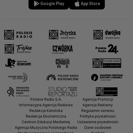
Google Play
App Store
Polskie Radio S.A.
Agencja Promocji
Informacyjna Agencja Radiowa
Agencja Reklamy
Redakcja Katolicka
Regulamin serwisu
Redakcja Ekumeniczna
Polityka prywatności
Centrum Edukacji Medialnej
Ustawienia prywatności
Agencja Muzyczna Polskiego Radia
Dane osobowe