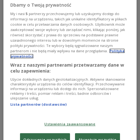
Dbamy o Twoją prywatność
My i nasi
5
partnerzy przechowujemy lub uzyskujemy dostęp do
informacji na urządzeniu, takich jak unikalne identyfikatory w plikach
cookie w celu przetwarzania danych osobowych. Użytkownik może
zaakceptować swoje wybory lub zarządzać nimi, klikając poniżej, jak
również skorzystać z prawa do sprzeciwu na podstawie prawnie
uzasadnionego interesu lub w dowolnym momencie na stronie
polityki prywatności. Te wybory będą sygnalizowane naszym
partnerom i nie będą miały wpływu na dane przeglądania.
Polityka
prywatności
Wraz z naszymi partnerami przetwarzamy dane w
celu zapewnienia:
Koncert Steczkowskich w Świętej
Użycie dokładnych danych geolokalizacyjnych. Aktywne skanowanie
Lipce
charakterystyki urządzenia do celów identyfikacji. Przechowywanie
informacji na urządzeniu lub dostęp do nich. Spersonalizowane
reklamy i treści, pomiar reklam i treści, badnie odbiorców i
- Święta Lipka to urocze miejsce, pełne dobrych ludzi,
ulepszanie usług.
opiekunów, no i te słynne organy - opisywała Justyna
Lista partnerów (dostawców)
Steczkowska sanktuarium, w którym 26 grudnia
Steczkowscy zagrają koncert polskich kolęd i pastorałek.
Zobacz więcej na temat:
Paweł Sztompke
Ustawienia zaawansowane
Justyna Steczkowska
Marcin Kusy
kolędy
Boże Narodzenie
muzyka filmowa
MUZYKA
Odrzucenie wszystkich
Akceptuję wszystkie