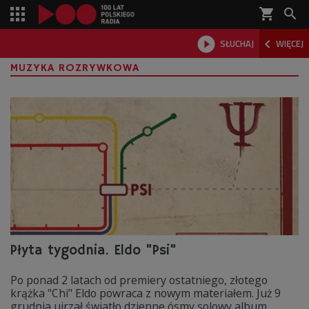
shopping_cart



SŁUCHAJ
WIĘCEJ

MUZYKA ROZRYWKOWA
Płyta tygodnia. Eldo "Psi"
Po ponad 2 latach od premiery ostatniego, złotego
krążka "Chi" Eldo powraca z nowym materiałem. Już 9
grudnia ujrzał światło dzienne ósmy solowy album