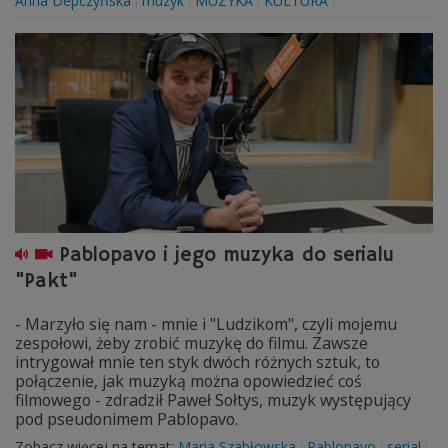
Anna Depczyńska
muzyk
MUZYKA
KULTURA
Pablopavo i jego muzyka do serialu
"Pakt"
- Marzyło się nam - mnie i "Ludzikom", czyli mojemu
zespołowi, żeby zrobić muzykę do filmu. Zawsze
intrygował mnie ten styk dwóch różnych sztuk, to
połączenie, jak muzyką można opowiedzieć coś
filmowego - zdradził Paweł Sołtys, muzyk występujący
pod pseudonimem Pablopavo.
Zobacz więcej na temat:
Maria Szabłowska
Pablopavo
serial