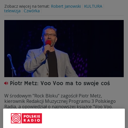
Zobacz więcej na temat:
Robert Janowski
KULTURA
telewizja
Czwórka
Piotr Metz: Voo Voo ma to swoje coś
W środowym "Rock Bloku" zagościł Piotr Metz,
kierownik Redakcji Muzycznej Programu 3 Polskiego
Radia, a opowiedział o najnowszej książce "Voo Voo.
Dzień dobry Wieczór". Jak pracował nad publikacją?
Zobacz więcej na temat:
Piotr Metz
Voo Voo
Czwórka
Rock
Trójka
Bartek Koziczyński
MUZYKA
KULTURA