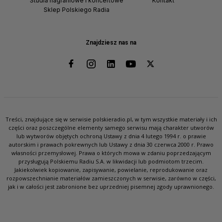
Studia nagraniowe i koncertowe
Kontakt
Sklep Polskiego Radia
Znajdziesz nas na
Treści, znajdujące się w serwisie polskieradio.pl, w tym wszystkie materiały i ich
części oraz poszczególne elementy samego serwisu mają charakter utworów
lub wytworów objętych ochroną Ustawy z dnia 4 lutego 1994 r. o prawie
autorskim i prawach pokrewnych lub Ustawy z dnia 30 czerwca 2000 r. Prawo
własności przemysłowej. Prawa o których mowa w zdaniu poprzedzającym
przysługują Polskiemu Radiu S.A. w likwidacji lub podmiotom trzecim.
Jakiekolwiek kopiowanie, zapisywanie, powielanie, reprodukowanie oraz
rozpowszechnianie materiałów zamieszczonych w serwisie, zarówno w części,
jak i w całości jest zabronione bez uprzedniej pisemnej zgody uprawnionego.