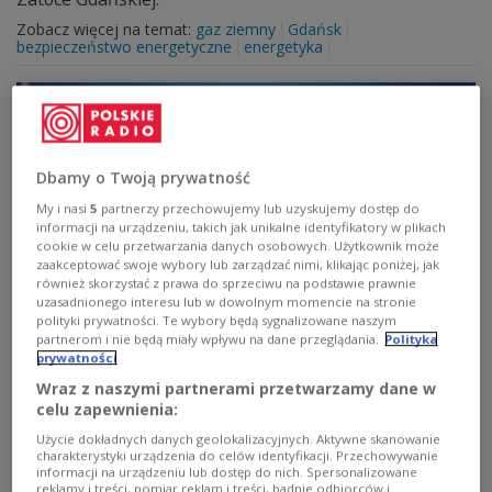
Zobacz więcej na temat:
gaz ziemny
Gdańsk
bezpieczeństwo energetyczne
energetyka
Dbamy o Twoją prywatność
My i nasi
5
partnerzy przechowujemy lub uzyskujemy dostęp do
informacji na urządzeniu, takich jak unikalne identyfikatory w plikach
cookie w celu przetwarzania danych osobowych. Użytkownik może
zaakceptować swoje wybory lub zarządzać nimi, klikając poniżej, jak
również skorzystać z prawa do sprzeciwu na podstawie prawnie
uzasadnionego interesu lub w dowolnym momencie na stronie
polityki prywatności. Te wybory będą sygnalizowane naszym
Jest zielone światło na rozbudowę
partnerom i nie będą miały wpływu na dane przeglądania.
Polityka
terminalu w Świnoujściu
prywatności
Wraz z naszymi partnerami przetwarzamy dane w
Jest decyzja lokalizacyjna dla terminalu kontenerowego
celu zapewnienia:
w Świnoujściu - poinformował na portalu X wiceminister
Użycie dokładnych danych geolokalizacyjnych. Aktywne skanowanie
infrastruktury Arkadiusz Marchewka. Jak zaznaczył, "to
charakterystyki urządzenia do celów identyfikacji. Przechowywanie
kolejny krok przybliżający nas do cumowania
informacji na urządzeniu lub dostęp do nich. Spersonalizowane
pierwszego kontenerowca w terminalu".
reklamy i treści, pomiar reklam i treści, badnie odbiorców i