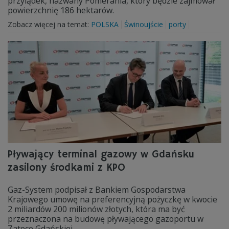
przylądek, nazwany Pomerania, który będzie zajmował
powierzchnię 186 hektarów.
Zobacz więcej na temat:
POLSKA
Świnoujście
porty
Pływający terminal gazowy w Gdańsku
zasilony środkami z KPO
Gaz-System podpisał z Bankiem Gospodarstwa
Krajowego umowę na preferencyjną pożyczkę w kwocie
2 miliardów 200 milionów złotych, która ma być
przeznaczona na budowę pływającego gazoportu w
Zatoce Gdańskiej.