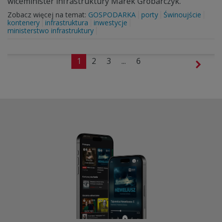
wiceminister infrastruktury Marek Gróbarczyk.
Zobacz więcej na temat:
GOSPODARKA
porty
Świnoujście
kontenery
infrastruktura
inwestycje
ministerstwo infrastruktury
1
2
3
...
6