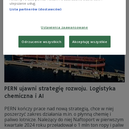
ulepszanie usług.
Zobacz więcej na temat:
GOSPODARKA
Świnoujście
Lista partnerów (dostawców)
kontenery
transport
logistyka
handel
eksport
import
POLSKA
infrastruktura
Ustawienia zaawansowane
Odrzucenie wszystkich
Akceptuję wszystkie
PERN ujawni strategię rozwoju. Logistyka
chemiczna i AI
PERN kończy prace nad nową strategią, chce w niej
poszerzyć zakres działania m.in. o płynną chemię i
paliwo lotnicze. Należący do niej Naftoport w pierwszym
kwartale 2024 roku przeładował o 1 mln ton ropy i paliw