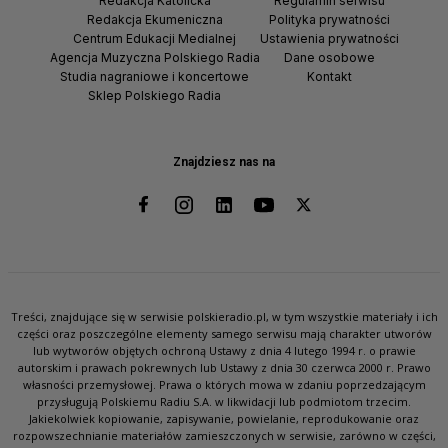
Redakcja Katolicka
Regulamin serwisu
Redakcja Ekumeniczna
Polityka prywatności
Centrum Edukacji Medialnej
Ustawienia prywatności
Agencja Muzyczna Polskiego Radia
Dane osobowe
Studia nagraniowe i koncertowe
Kontakt
Sklep Polskiego Radia
Znajdziesz nas na
Treści, znajdujące się w serwisie polskieradio.pl, w tym wszystkie materiały i ich
części oraz poszczególne elementy samego serwisu mają charakter utworów
lub wytworów objętych ochroną Ustawy z dnia 4 lutego 1994 r. o prawie
autorskim i prawach pokrewnych lub Ustawy z dnia 30 czerwca 2000 r. Prawo
własności przemysłowej. Prawa o których mowa w zdaniu poprzedzającym
przysługują Polskiemu Radiu S.A. w likwidacji lub podmiotom trzecim.
Jakiekolwiek kopiowanie, zapisywanie, powielanie, reprodukowanie oraz
rozpowszechnianie materiałów zamieszczonych w serwisie, zarówno w części,