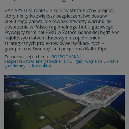
GAZ-SYSTEM realizuje kolejny strategiczny projekt,
który nie tylko zwiększy bezpieczeństwo dostaw
błękitnego paliwa, ale również stworzy warunki do
utworzenia w Polsce regionalnego hubu gazowego.
Pływający terminal FSRU w Zatoce Gdańskiej będzie w
najbliższych latach kluczowym uzupełnieniem
strategicznych projektów dywersyfikacyjnych –
gazoportu w Świnoujściu i połączenia Baltic Pipe.
Zobacz więcej na temat:
GOSPODARKA
bezpieczeństwo energetyczne
LNG
gaz
wojna na Ukrainie
gaz ziemny
infrastruktura