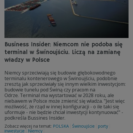
Business Insider: Niemcom nie podoba się
terminal w Świnoujściu. Liczą na zamianę
władzy w Polsce
Niemcy sprzeciwiają się budowie głębokowodnego
terminalu kontenerowego w Świnoujściu, podobnie
zresztą jak sprzeciwiały się innym wielkim inwestycjom:
budowie tunelu pod Świną czy pracom na
Odrze. Terminal ma wystartować w 2028 roku, ale
niebawem w Polsce może zmienić się władza. "Jest więc
możliwość, że rząd w innej konfiguracji - o ile taki się
uformuje - nie będzie chciał inwestycji kontynuować" -
podkreśla Bussines Insider.
Zobacz więcej na temat:
POLSKA
Świnoujście
porty
inwestycje
Niemcy