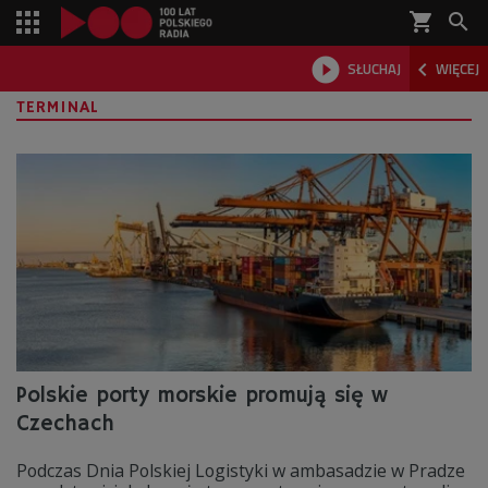
shopping_cart



SŁUCHAJ
WIĘCEJ

TERMINAL
Polskie porty morskie promują się w
Czechach
Podczas Dnia Polskiej Logistyki w ambasadzie w Pradze