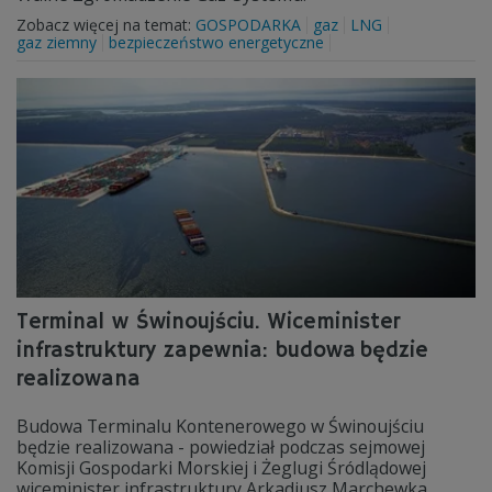
Zobacz więcej na temat:
GOSPODARKA
gaz
LNG
gaz ziemny
bezpieczeństwo energetyczne
Terminal w Świnoujściu. Wiceminister
infrastruktury zapewnia: budowa będzie
realizowana
Budowa Terminalu Kontenerowego w Świnoujściu
będzie realizowana - powiedział podczas sejmowej
Komisji Gospodarki Morskiej i Żeglugi Śródlądowej
wiceminister infrastruktury Arkadiusz Marchewka.