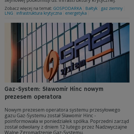
sejmowej podkomisji ds. infrastruktury krytycznej.
Zobacz więcej na temat:
GOSPODARKA
Bałtyk
gaz ziemny
LNG
infrastruktura krytyczna
energetyka
Gaz-System: Sławomir Hinc nowym
prezesem operatora
Nowym prezesem operatora systemu przesyłowego
gazu Gaz-Systemu został Sławomir Hinc -
poinformowała w poniedziałek spółka. Poprzedni zarząd
został odwołany z dniem 12 lutego przez Nadzwyczajne
Walne Zgromadzenie Gaz-Systemu.