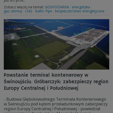
już 85 proc.
Zobacz więcej na temat:
GOSPODARKA
energetyka
gaz ziemny
LNG
Baltic Pipe
bezpieczeństwo energetyczne
Powstanie terminal kontenerowy w
Świnoujściu. Gróbarczyk: zabezpieczy region
Europy Centralnej i Południowej
- Budowa Głębokowodnego Terminala Kontenerowego
w Świnoujściu pod kątem przeładunkowym zabezpieczy
region Europy Centralnej i Południowej - powiedział