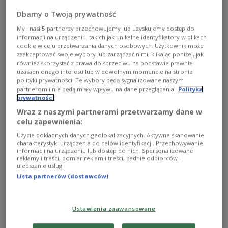
rządu.
Dbamy o Twoją prywatność
Zobacz więcej na temat:
emerytura
Krzysztof Grzesiowski
My i nasi
5
partnerzy przechowujemy lub uzyskujemy dostęp do
Rafał Bochenek
Sygnały Dnia
informacji na urządzeniu, takich jak unikalne identyfikatory w plikach
cookie w celu przetwarzania danych osobowych. Użytkownik może
zaakceptować swoje wybory lub zarządzać nimi, klikając poniżej, jak
również skorzystać z prawa do sprzeciwu na podstawie prawnie
uzasadnionego interesu lub w dowolnym momencie na stronie
polityki prywatności. Te wybory będą sygnalizowane naszym
partnerom i nie będą miały wpływu na dane przeglądania.
Polityka
prywatności
Wraz z naszymi partnerami przetwarzamy dane w
celu zapewnienia:
Użycie dokładnych danych geolokalizacyjnych. Aktywne skanowanie
charakterystyki urządzenia do celów identyfikacji. Przechowywanie
informacji na urządzeniu lub dostęp do nich. Spersonalizowane
Prezydent: decyzja ws. wieku
reklamy i treści, pomiar reklam i treści, badnie odbiorców i
ulepszanie usług.
emerytalnego jeszcze w tym roku
Lista partnerów (dostawców)
Decyzja dotycząca obniżenia wieku emerytalnego
zapadnie z całą pewnością jeszcze w tym roku -
Ustawienia zaawansowane
powiedział prezydent Andrzej Duda. Zapewnił, że
zobowiązania wyborcze zostaną konsekwentnie