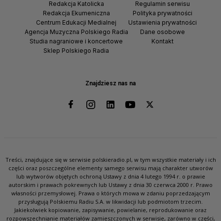
Redakcja Katolicka
Regulamin serwisu
Redakcja Ekumeniczna
Polityka prywatności
Centrum Edukacji Medialnej
Ustawienia prywatności
Agencja Muzyczna Polskiego Radia
Dane osobowe
Studia nagraniowe i koncertowe
Kontakt
Sklep Polskiego Radia
Znajdziesz nas na
Treści, znajdujące się w serwisie polskieradio.pl, w tym wszystkie materiały i ich
części oraz poszczególne elementy samego serwisu mają charakter utworów
lub wytworów objętych ochroną Ustawy z dnia 4 lutego 1994 r. o prawie
autorskim i prawach pokrewnych lub Ustawy z dnia 30 czerwca 2000 r. Prawo
własności przemysłowej. Prawa o których mowa w zdaniu poprzedzającym
przysługują Polskiemu Radiu S.A. w likwidacji lub podmiotom trzecim.
Jakiekolwiek kopiowanie, zapisywanie, powielanie, reprodukowanie oraz
rozpowszechnianie materiałów zamieszczonych w serwisie, zarówno w części,