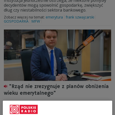
Instytucja jednocześnie ostrzega, że niektóre pomysły
decydentów mogą spowolnić gospodarkę, zwiększyć
dług czy niestabilności sektora bankowego.
Zobacz więcej na temat:
emerytura
frank szwajcarski
GOSPODARKA
MFW
"Rząd nie zrezygnuje z planów obniżenia
wieku emerytalnego"
- Prezydentowi i rządowi zależy na wypracowaniu dobrej
decyzji, która usatysfakcjonuje wszystkich, ale to
wymaga pracy - mówi w "Sygnałach dnia" rzecznik