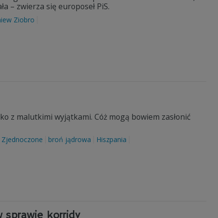
a – zwierza się europoseł PiS.
niew Ziobro
stko z malutkimi wyjątkami. Cóż mogą bowiem zasłonić
 Zjednoczone
broń jądrowa
Hiszpania
w sprawie korridy