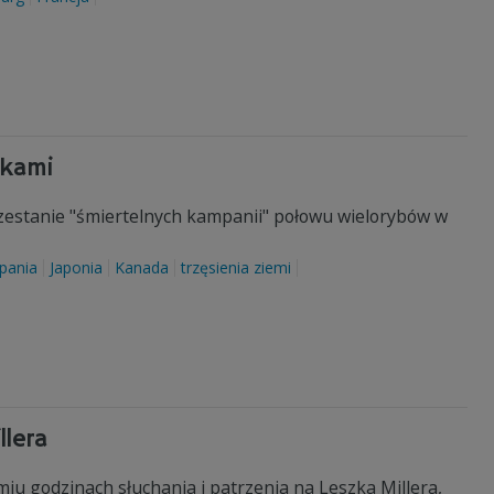
ykami
rzestanie "śmiertelnych kampanii" połowu wielorybów w
pania
Japonia
Kanada
trzęsienia ziemi
llera
iu godzinach słuchania i patrzenia na Leszka Millera,