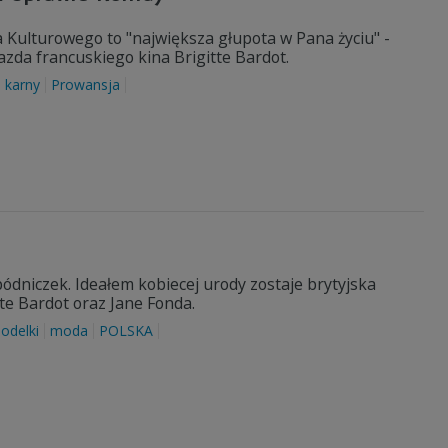
a Kulturowego to "największa głupota w Pana życiu" -
azda francuskiego kina Brigitte Bardot.
 karny
Prowansja
spódniczek. Ideałem kobiecej urody zostaje brytyjska
te Bardot oraz Jane Fonda.
odelki
moda
POLSKA