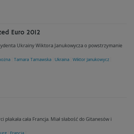
zed Euro 2012
ezydenta Ukrainy Wiktora Janukowycza o powstrzymanie
 nożna
Tamara Tarnawska
Ukraina
Wiktor Janukowycz
ci płakała cała Francja. Miał słabość do Gitanesów i
ourg
Francja