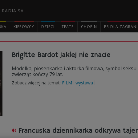
 RADIA SA
RKA
KIEROWCY
DZIECI
TEATR
CHOPIN
PR DLA ZAGRAN

Brigitte Bardot jakiej nie znacie
Modelka, piosenkarka i aktorka filmowa, symbol seksu la
zwierząt kończy 79 lat.
Zobacz więcej na temat:
FILM
wystawa
Francuska dziennikarka odkrywa taje