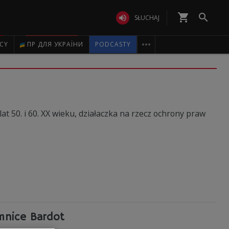
shopping_cart


SŁUCHAJ

ICY
ПР ДЛЯ УКРАЇНИ
PODCASTY
t 50. i 60. XX wieku, działaczka na rzecz ochrony praw
mnice Bardot