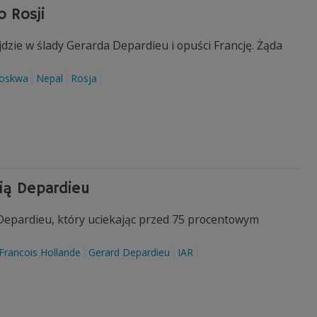
o Rosji
jdzie w ślady Gerarda Depardieu i opuści Francję. Żąda
oskwa
Nepal
Rosja
ią Depardieu
 Depardieu, który uciekając przed 75 procentowym
Francois Hollande
Gerard Depardieu
IAR