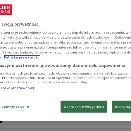
Sensacja i skandal - te słowa bardzo często pojawiały s
"Brigitte Bardot to ja!", autorstwa Marie-Dominique Lel
Zobacz więcej na temat:
FILM
 Twoją prywatność
artnerzy przechowujemy lub uzyskujemy dostęp do informacji na urządzeniu, taki
entyfikatory w plikach cookie w celu przetwarzania danych osobowych. Użytkown
ć swoje wybory lub zarządzać nimi, klikając poniżej, jak również skorzystać z pra
na podstawie prawnie uzasadnionego interesu lub w dowolnym momencie na stroni
i. Te wybory będą sygnalizowane naszym partnerom i nie będą miały wpływu na d
a.
Polityka prywatności
Depardieu głównym bohaterem narod
aszymi partnerami przetwarzamy dane w celu zapewnienia:
adnych danych geolokalizacyjnych. Aktywne skanowanie charakterystyki urządzen
- Duża część francuskiego społeczeństwa jest zniesm
ji. Przechowywanie informacji na urządzeniu lub dostęp do nich. Spersonalizowane
iar reklam i treści, badnie odbiorców i ulepszanie usług.
uważają, że ukazuje to jak Francja straciła rolę najważ
Szymanowska, polska korespondentka Radia France Int
tnerów (dostawców)
Zobacz więcej na temat:
Angela Merkel
Belgia
Europa
Franc
a zaawansowane
Odrzucenie wszystkich
Akceptuj