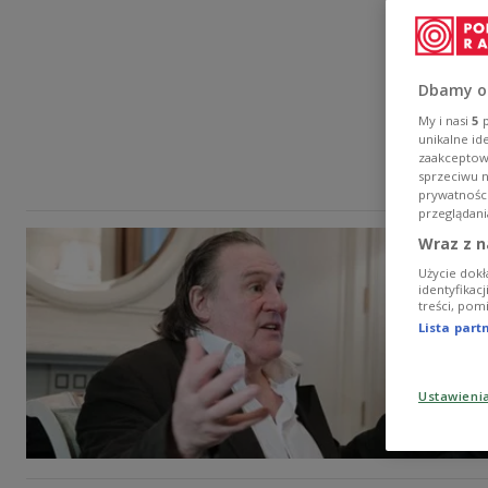
Dbamy o
My i nasi
5
p
unikalne id
zaakceptowa
sprzeciwu 
prywatnośc
przeglądani
Wraz z n
Użycie dokł
identyfikac
treści, pom
Lista par
Ustawieni