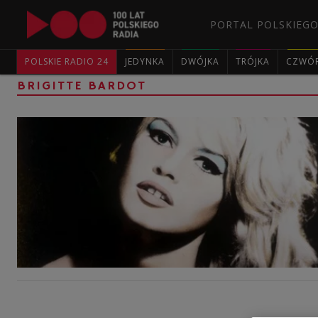
PORTAL POLSKIEGO
POLSKIE RADIO 24
JEDYNKA
DWÓJKA
TRÓJKA
CZWÓ
BRIGITTE BARDOT