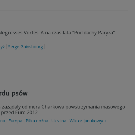
s Negresses Vertes. A na czas lata "Pod dachy Paryża"
ryż
Serge Gainsbourg
ordu psów
elon zażądały od mera Charkowa powstrzymania masowego
 przed Euro 2012.
ina
Europa
Piłka nożna
Ukraina
Wiktor Janukowycz