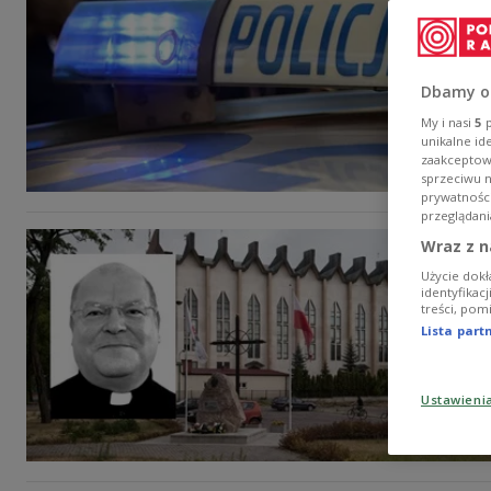
Dbamy o
My i nasi
5
p
unikalne id
zaakceptowa
sprzeciwu 
prywatnośc
przeglądani
Wraz z n
Użycie dokł
identyfikac
treści, pom
Lista par
Ustawieni