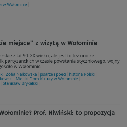
ła w Wołominie
akie miejsce" z wizytą w Wołominie
kie z lat 90. XX wieku, ale jest to też urocze
walk partyzanckich w czasie powstania styczniowego, wojny
 gościło w Wołominie.
ok
Zofia Nałkowska
pisarze i poeci
historia Polski
kowski
Miejski Dom Kultury w Wołominie
Stanisław Brykalski
Wołominie? Prof. Niwiński: to propozycja