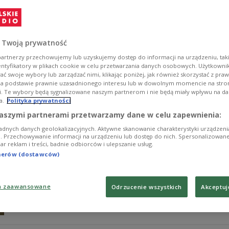
W jednym z mieszkań w Wołominie odnaleziono dwa ciał
doszło do rodzinnej tragedii, ofiarami mają być dziadk
Zobacz więcej na temat:
POLSKA
policja
zabójstwo
 Twoją prywatność
artnerzy przechowujemy lub uzyskujemy dostęp do informacji na urządzeniu, taki
entyfikatory w plikach cookie w celu przetwarzania danych osobowych. Użytkown
ć swoje wybory lub zarządzać nimi, klikając poniżej, jak również skorzystać z pra
na podstawie prawnie uzasadnionego interesu lub w dowolnym momencie na stroni
i. Te wybory będą sygnalizowane naszym partnerom i nie będą miały wpływu na d
a.
Polityka prywatności
Tragiczny wypadek w Wołominie. Nie żyj
aszymi partnerami przetwarzamy dane w celu zapewnienia:
adnych danych geolokalizacyjnych. Aktywne skanowanie charakterystyki urządzen
Nie udało się uratować życia księdza Grzegorza Szmyta
ji. Przechowywanie informacji na urządzeniu lub dostęp do nich. Spersonalizowane
iar reklam i treści, badnie odbiorców i ulepszanie usług.
szpitalu. Tragiczną wiadomość przekazało zgromadzenie
kapłan.
tnerów (dostawców)
Zobacz więcej na temat:
POLSKA
wypadek
duchowieństwo
a zaawansowane
Odrzucenie wszystkich
Akceptuj