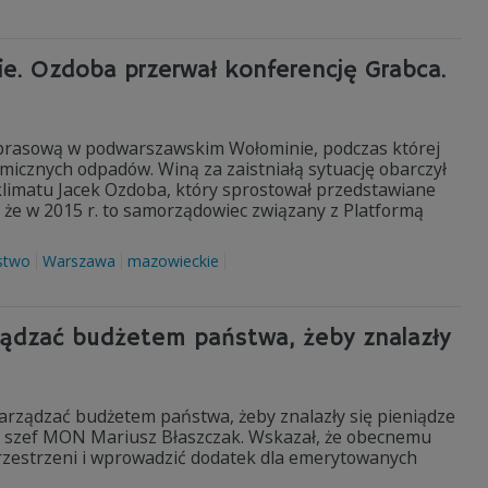
e. Ozdoba przerwał konferencję Grabca.
 prasową w podwarszawskim Wołominie, podczas której
micznych odpadów. Winą za zaistniałą sytuację obarczył
r klimatu Jacek Ozdoba, który sprostował przedstawiane
, że w 2015 r. to samorządowiec związany z Platformą
stwo
Warszawa
mazowieckie
arządzać budżetem państwa, żeby znalazły
k zarządzać budżetem państwa, żeby znalazły się pieniądze
nie szef MON Mariusz Błaszczak. Wskazał, że obecnemu
przestrzeni i wprowadzić dodatek dla emerytowanych