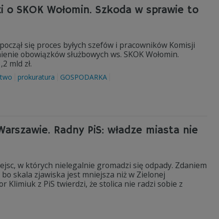
zi o SKOK Wołomin. Szkoda w sprawie to
zął się proces byłych szefów i pracowników Komisji
łnienie obowiązków służbowych ws. SKOK Wołomin.
2 mld zł.
ctwo
prokuratura
GOSPODARKA
arszawie. Radny PiS: władze miasta nie
jsc, w których nielegalnie gromadzi się odpady. Zdaniem
o skala zjawiska jest mniejsza niż w Zielonej
Klimiuk z PiS twierdzi, że stolica nie radzi sobie z