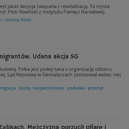
st jakaś decyzja związana z rewitalizacją. To czysta
prof. Piotr Niwiński z Instytutu Pamięci Narodowej.
ci
historia Polski
 migrantów. Udana akcja SG
 kobietę. Polka jest podejrzana o organizację odbioru
iej. Sąd Rejonowy w Siemiatyczach zastosował wobec niej
migracja
służby i bezpieczeństwo
podlaskie
przemyt
ąbkach. Mężczyzna porzucił ofiarę i