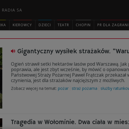
 RADIA SA
RKA
KIEROWCY
DZIECI
TEATR
CHOPIN
PR DLA ZAGRAN

Gigantyczny wysiłek strażaków. "Waru
Ogień strawił setki hektarów lasów pod Warszawą. Jak
poprawia, ale jest zbyt wcześnie, by mówić o opanowa
Państwowej Straży Pożarnej Paweł Frątczak przekazał w
czynienia, jest dla strażaków najcięższym z możliwych.
Zobacz więcej na temat:
pożar
straż pożarna
służby ratunk
Tragedia w Wołominie. Dwa ciała w miesz