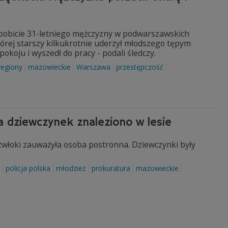
e pobicie 31-letniego mężczyzny w podwarszawskich
tórej starszy kilkukrotnie uderzył młodszego tępym
koju i wyszedł do pracy - podali śledczy.
regiony
mazowieckie
Warszawa
przestępczość
ła dziewczynek znaleziono w lesie
 zwłoki zauważyła osoba postronna. Dziewczynki były
policja polska
młodzież
prokuratura
mazowieckie