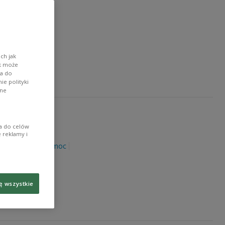
LTURA
Kraków
ch jak
ik może
wa do
e polityki
ane
ia do celów
 reklamy i
ielowieyska
pomoc
ę wszystkie