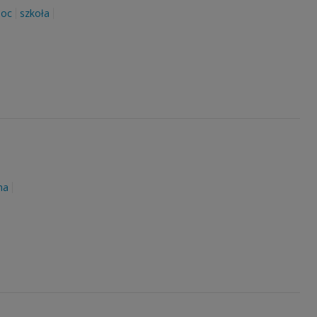
oc
szkoła
na