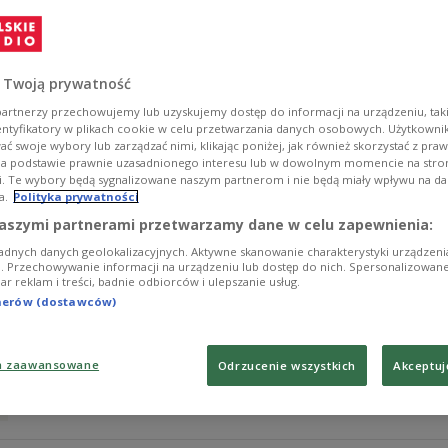
Zobacz więcej na temat:
Grażyna Wielowieyska
KSIĄŻKA
KU
 Twoją prywatność
artnerzy przechowujemy lub uzyskujemy dostęp do informacji na urządzeniu, taki
entyfikatory w plikach cookie w celu przetwarzania danych osobowych. Użytkown
ć swoje wybory lub zarządzać nimi, klikając poniżej, jak również skorzystać z pra
na podstawie prawnie uzasadnionego interesu lub w dowolnym momencie na stroni
i. Te wybory będą sygnalizowane naszym partnerom i nie będą miały wpływu na d
a.
Polityka prywatności
Mama, tata i ja
aszymi partnerami przetwarzamy dane w celu zapewnienia:
adnych danych geolokalizacyjnych. Aktywne skanowanie charakterystyki urządzen
ji. Przechowywanie informacji na urządzeniu lub dostęp do nich. Spersonalizowane
iar reklam i treści, badnie odbiorców i ulepszanie usług.
Zobacz więcej na temat:
bezdomność
bezrobocie
Grażyna W
tnerów (dostawców)
a zaawansowane
Odrzucenie wszystkich
Akceptuj