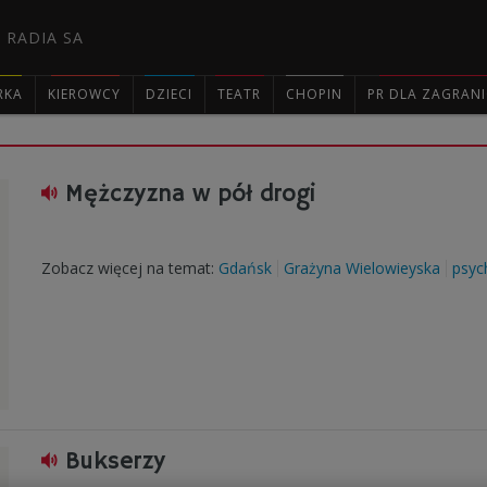
 RADIA SA
RKA
KIEROWCY
DZIECI
TEATR
CHOPIN
PR DLA ZAGRAN

Mężczyzna w pół drogi
Zobacz więcej na temat:
Gdańsk
Grażyna Wielowieyska
psyc
Bukserzy