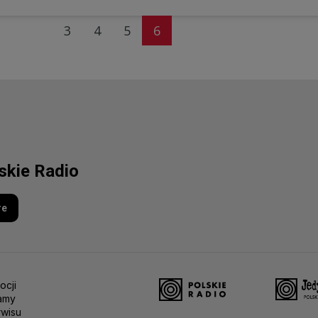
3
4
5
6
lskie Radio
re
ocji
amy
rwisu