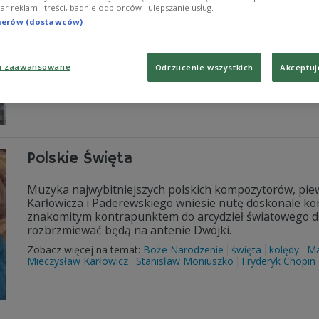
iar reklam i treści, badnie odbiorców i ulepszanie usług.
Od poniedziałku do czwartku (7 – 11 stycznia), o godz.
tnerów (dostawców)
letnią historię Filharmonii Poznańskiej im. Tadeusza Sz
Zobacz więcej na temat:
Stanisław Wisłocki
Stanisław Skrowa
a zaawansowane
Odrzucenie wszystkich
Akceptuj
Polskie Święta
Muzyka najwybitniejszych polskich kompozytorów, piewc
Karłowicza i Paderewskiego wniesie nutę doskonale ko
znakomitym kontrapunktem do arcydzieł światowego dz
rozbrzmiewać będą na antenie Dwójki.
Zobacz więcej na temat:
Boże Narodzenie
święta
kolędy
Ma
Mieczysław Karłowicz
Stanisław Moniuszko
Fryderyk Chopin