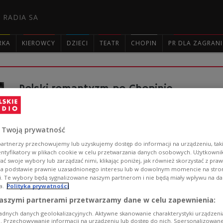
 RADIA SA
RKA
KIEROWCY
DZIECI
TEATR
CHOPIN
PR DLA ZAGRAN

Polski romantyzm po Chopinie
Od Wieniawskiego do Paderewskiego... Andrzej Sułek i
polskich kompozytorów zainspirowanych fenomenem C
 Twoją prywatność
Zobacz więcej na temat:
Ignacy Jan Paderewski
Juliusz Zarębs
artnerzy przechowujemy lub uzyskujemy dostęp do informacji na urządzeniu, taki
entyfikatory w plikach cookie w celu przetwarzania danych osobowych. Użytkown
ć swoje wybory lub zarządzać nimi, klikając poniżej, jak również skorzystać z pra
na podstawie prawnie uzasadnionego interesu lub w dowolnym momencie na stroni
i. Te wybory będą sygnalizowane naszym partnerom i nie będą miały wpływu na d
a.
Polityka prywatności
aszymi partnerami przetwarzamy dane w celu zapewnienia:
Czasem gramy: 60 lat Filharmonii Pozna
adnych danych geolokalizacyjnych. Aktywne skanowanie charakterystyki urządzen
ji. Przechowywanie informacji na urządzeniu lub dostęp do nich. Spersonalizowane