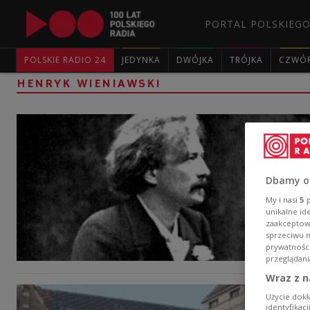
PORTAL POLSKIEGO
POLSKIE RADIO 24
JEDYNKA
DWÓJKA
TRÓJKA
CZWÓ
HENRYK WIENIAWSKI
Dbamy o
My i nasi
5
p
unikalne id
zaakceptowa
sprzeciwu 
prywatnośc
przeglądani
Wraz z n
Użycie dokł
identyfikac