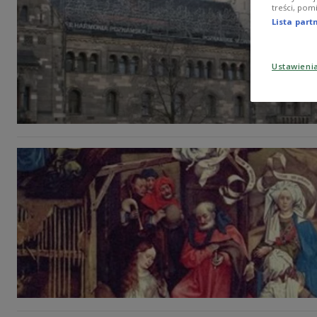
treści, pom
Lista par
Ustawieni