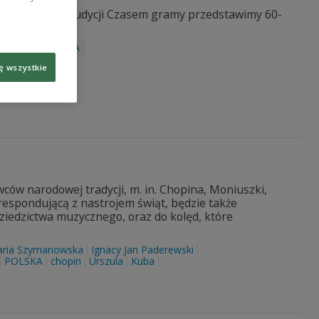
 11.10, w cyklu audycji Czasem gramy przedstawimy 60-
eligowskiego.
czewski
POLSKA
ę wszystkie
ów narodowej tradycji, m. in. Chopina, Moniuszki,
respondującą z nastrojem świąt, będzie także
iedzictwa muzycznego, oraz do kolęd, które
ria Szymanowska
Ignacy Jan Paderewski
POLSKA
chopin
Urszula
Kuba