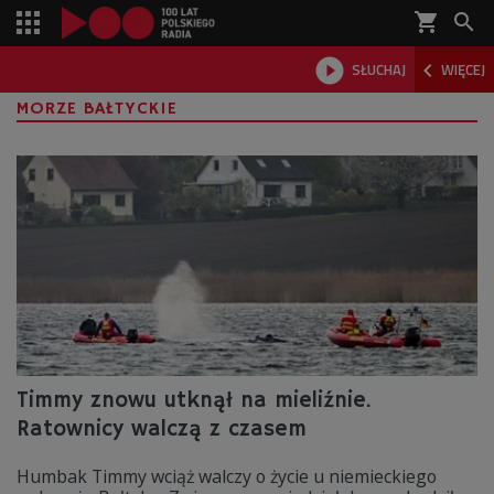
shopping_cart



SŁUCHAJ
WIĘCEJ

MORZE BAŁTYCKIE
Timmy znowu utknął na mieliźnie.
Ratownicy walczą z czasem
Humbak Timmy wciąż walczy o życie u niemieckiego