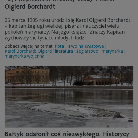
Olgierd Borchardt
25 marca 1905 roku urodził się Karol Olgierd Borchardt
– kapitan żeglugi wielkiej, pisarz i nauczyciel wielu
pokoleń marynarzy. Na jego książce "Znaczy Kapitan"
wychowały się tysiące młodych ludzi.
Zobacz więcej na temat:
flota
II wojna światowa
Karol Borchardt Olgierd
literatura
żeglarstwo
marynarka
marynarka wojenna
Bałtyk odsłonił coś niezwykłego. Historycy