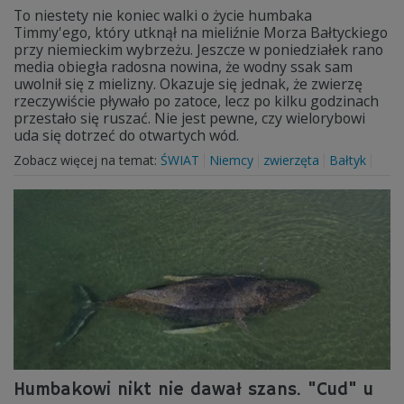
To niestety nie koniec walki o życie humbaka
Timmy'ego, który utknął na mieliźnie Morza Bałtyckiego
przy niemieckim wybrzeżu. Jeszcze w poniedziałek rano
media obiegła radosna nowina, że wodny ssak sam
uwolnił się z mielizny. Okazuje się jednak, że zwierzę
rzeczywiście pływało po zatoce, lecz po kilku godzinach
przestało się ruszać. Nie jest pewne, czy wielorybowi
uda się dotrzeć do otwartych wód.
Zobacz więcej na temat:
ŚWIAT
Niemcy
zwierzęta
Bałtyk
Humbakowi nikt nie dawał szans. "Cud" u