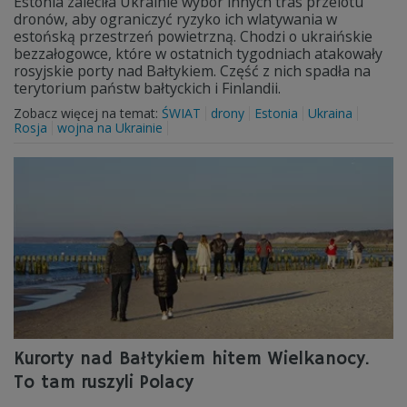
Estonia zaleciła Ukrainie wybór innych tras przelotu
dronów, aby ograniczyć ryzyko ich wlatywania w
estońską przestrzeń powietrzną. Chodzi o ukraińskie
bezzałogowce, które w ostatnich tygodniach atakowały
rosyjskie porty nad Bałtykiem. Część z nich spadła na
terytorium państw bałtyckich i Finlandii.
Zobacz więcej na temat:
ŚWIAT
drony
Estonia
Ukraina
Rosja
wojna na Ukrainie
Kurorty nad Bałtykiem hitem Wielkanocy.
To tam ruszyli Polacy