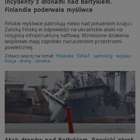
Incydenty z dronami nad Bałtykiem.
Finlandia poderwała myśliwce
Fińskie myśliwce patrolują niebo nad południem kraju i
Zatoką Fińską w odpowiedzi na ukraińskie ataki na
rosyjską infrastrukturę naftową. Wzmożone działania
wojskowe mają zapobiec naruszeniom przestrzeni
powietrznej.
Zobacz więcej na temat:
Finlandia
ŚWIAT
samoloty
wojsko
Rosja
drony
Ukraina