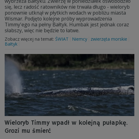
wybrzeża Bałtyku. Zwierzę w poniedziałek oswobodziło
się, lecz radość ratowników nie trwała długo - wieloryb
ponownie utknął w płytkich wodach w pobliżu miasta
Wismar. Podjęto kolejne próby wyprowadzenia
Timmy'ego na pełny Bałtyk. Humbak jest jednak coraz
słabszy, więc nie będzie to łatwe.
Zobacz więcej na temat:
ŚWIAT
Niemcy
zwierzęta morskie
Bałtyk
Wieloryb Timmy wpadł w kolejną pułapkę.
Grozi mu śmierć