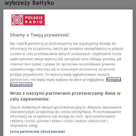
wybrzeży Bałtyku
Humbak Timmy, który pod koniec marca utknął na
mieliźnie na Bałtyku u północnych wybrzeży Niemiec, w
poniedziałek rano zdołał się uwolnić. Organizacje
pomocowe mają nadzieję, że wielorybowi uda się
Dbamy o Twoją prywatność
dopłynąć do Morza Północnego i Atlantyku.
My i nasi
5
partnerzy przechowujemy lub uzyskujemy dostęp do
Zobacz więcej na temat:
zwierzęta
Niemcy
Europa
ŚWIAT
informacji na urządzeniu, takich jak unikalne identyfikatory w plikach
cookie w celu przetwarzania danych osobowych. Użytkownik może
zaakceptować swoje wybory lub zarządzać nimi, klikając poniżej, jak
również skorzystać z prawa do sprzeciwu na podstawie prawnie
uzasadnionego interesu lub w dowolnym momencie na stronie
polityki prywatności. Te wybory będą sygnalizowane naszym
partnerom i nie będą miały wpływu na dane przeglądania.
Polityka
prywatności
Wraz z naszymi partnerami przetwarzamy dane w
celu zapewnienia:
Użycie dokładnych danych geolokalizacyjnych. Aktywne skanowanie
charakterystyki urządzenia do celów identyfikacji. Przechowywanie
informacji na urządzeniu lub dostęp do nich. Spersonalizowane
reklamy i treści, pomiar reklam i treści, badnie odbiorców i
Droższe loty zmieniają plany. Bałtyk
ulepszanie usług.
przyciąga coraz więcej turystów
Lista partnerów (dostawców)