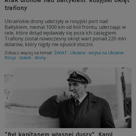
Atak dronów nad Bałtykiem. Rosyjski okręt
trafiony
Ukraińskie drony uderzyły w rosyjski port nad
Bałtykiem, niemal 1000 km od linii frontu, uderzając w
cele, które dotąd wydawały się poza ich zasięgiem.
Trafiony został nowoczesny okręt wart ponad 220 mln
dolarów, który nigdy nie opuścił stoczni.
Zobacz więcej na temat:
ŚWIAT
Ukraina
wojna na Ukrainie
Rosja
statek
drony
"Był kapitanem własnej duszy". Karol