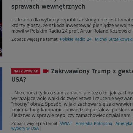
sprawach wewnętrznych
- Ukraina dla wyborcy republikańskiego nie jest temate
którzy głoszą, że szkoda inwestować pieniądze w wojnę 
mówił w Polskim Radiu 24 prof. Artur Roland Kozłowski
Zobacz więcej na temat:
Polskie Radio 24
Michał Strzałkowski
Zakrwawiony Trump z gest
NASZ WYWIAD
USA?
- Nie chodzi tylko o sam zamach, ale też o to, jak zac
wyrażające wolę walki do zwycięstwa i rzucenie wyzwania
"mocny" obraz. Sposób, w jaki zachował się zakrwawi
zmienia bieg kampanii - powiedział portalowi polskiera
śledztwo w sprawie tego, czy zamachowiec działał sam.
Zobacz więcej na temat:
ŚWIAT
Ameryka Północna
Ameryka
wybory w USA