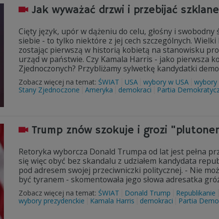
Jak wyważać drzwi i przebijać szklane
Cięty język, upór w dążeniu do celu, głośny i swobodny
siebie - to tylko niektóre z jej cech szczególnych. Wiel
zostając pierwszą w historią kobietą na stanowisku pr
urząd w państwie. Czy Kamala Harris - jako pierwsza k
Zjednoczonych? Przybliżamy sylwetkę kandydatki dem
Zobacz więcej na temat:
ŚWIAT
USA
wybory w USA
wybory 
Stany Zjednoczone
Ameryka
demokraci
Partia Demokratyc
Trump znów szokuje i grozi "pluton
Retoryka wyborcza Donald Trumpa od lat jest pełna p
się więc obyć bez skandalu z udziałem kandydata repub
pod adresem swojej przeciwniczki politycznej. - Nie m
być tyranem - skomentowała jego słowa adresatka gróź
Zobacz więcej na temat:
ŚWIAT
Donald Trump
Republikanie
wybory prezydenckie
Kamala Harris
demokraci
Partia Demo