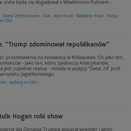
że znów będę się dogadywał z Władimirem Putinem -
Stany Zjednoczone
USA
elon musk
Władimir Putin
Rosja
 w USA
e. "Trump zdominował republikanów"
reść przemówienia na konwencji w Milwaukee. On jako ten,
kontekście - jako ten, który zjednoczy Amerykanów,
 jest zupełnie realna - mówiła w audycji "Świat 24" prof.
rsytetu Jagiellońskiego.
one
wybory w USA
Hulk Hogan robi show
oparcie dla Donalda Trumpa pokazał wrestler i aktor