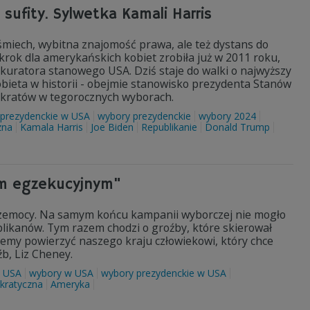
 sufity. Sylwetka Kamali Harris
 śmiech, wybitna znajomość prawa, ale też dystans do
ki krok dla amerykańskich kobiet zrobiła już w 2011 roku,
okuratora stanowego USA. Dziś staje do walki o najwyższy
obieta w historii - obejmie stanowisko prezydenta Stanów
okratów w tegorocznych wyborach.
prezydenckie w USA
wybory prezydenckie
wybory 2024
zna
Kamala Harris
Joe Biden
Republikanie
Donald Trump
em egzekucyjnym"
rzemocy. Na samym końcu kampanii wyborczej nie mogło
likanów. Tym razem chodzi o groźby, które skierował
ożemy powierzyć naszego kraju człowiekowi, który chce
b, Liz Cheney.
USA
wybory w USA
wybory prezydenckie w USA
kratyczna
Ameryka