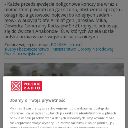
- Każde przedsięwzięcie poligonowe kończy się wraz z
momentem powrotu do garnizonu, obsłużenia sprzętu i
osiągnięcia gotowości bojowej do kolejnych zadań -
mówił w audycji "Cafe Armia" gen. Jarosław Mika,
Dowódca Generalny Rodzajów Sił Zbrojnych, odnosząc
się do ćwiczeń Anakonda-18, w których wzieła udział
polska armia wraz z wojskami sojuszniczymi.
Zobacz więcej na temat:
POLSKA
armia
służby i bezpieczeństwo
Ministerstwo Obrony Narodowej
ćwiczenia wojskowe
Dbamy o Twoją prywatność
My i nasi
5
partnerzy przechowujemy lub uzyskujemy dostęp do
informacji na urządzeniu, takich jak unikalne identyfikatory w plikach
cookie w celu przetwarzania danych osobowych. Użytkownik może
zaakceptować swoje wybory lub zarządzać nimi, klikając poniżej, jak
Anakonda-18. Co ćwiczy wojsko na
również skorzystać z prawa do sprzeciwu na podstawie prawnie