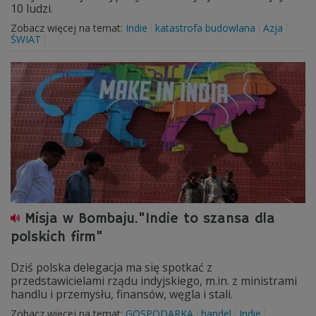
10 ludzi.
Zobacz więcej na temat:
Indie
katastrofa budowlana
Azja
ŚWIAT
Misja w Bombaju."Indie to szansa dla
polskich firm"
Dziś polska delegacja ma się spotkać z
przedstawicielami rządu indyjskiego, m.in. z ministrami
handlu i przemysłu, finansów, węgla i stali.
Zobacz więcej na temat:
GOSPODARKA
handel
Indie