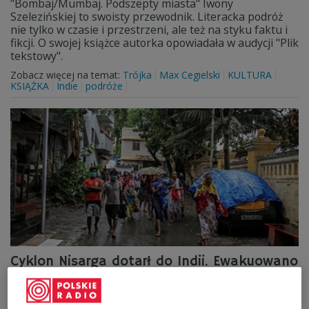
"Bombaj/Mumbaj. Podszepty miasta" Iwony
Szelezińskiej to swoisty przewodnik. Literacka podróż
nie tylko w czasie i przestrzeni, ale też na styku faktu i
fikcji. O swojej książce autorka opowiadała w audycji "Plik
tekstowy".
Zobacz więcej na temat:
Trójka
Max Cegielski
KULTURA
KSIĄŻKA
Indie
podróże
Cyklon Nisarga dotarł do Indii. Ewakuowano
100 tys. mieszkańców Bombaju