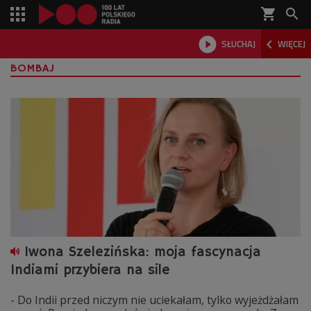
shopping_cart



SŁUCHAJ
WIĘCEJ

BOMBAJ
Iwona Szelezińska: moja fascynacja
Indiami przybiera na sile
- Do Indii przed niczym nie uciekałam, tylko wyjeżdżałam