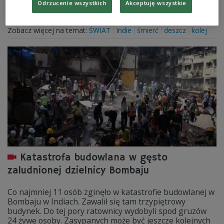
Odrzucenie wszystkich
Akceptuję wszystkie
stacji kolejowej w Bombaju w zachodnich Indiach. Ponad
30 osób zostało ciężko rannych.
Zobacz więcej na temat:
ŚWIAT
Indie
śmierć
deszcz
kolej
Katastrofa budowlana w gęsto
zaludnionej dzielnicy Bombaju
Co najmniej 11 osób zginęło w katastrofie budowlanej w
Bombaju w Indiach. Zawalił się tam trzypiętrowy
budynek. Do tej pory ratownicy wydobyli spod gruzów
24 żywe osoby. Zasypanych może być jeszcze kolejnych