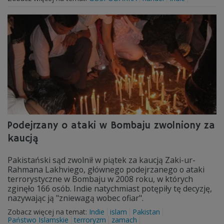
Podejrzany o ataki w Bombaju zwolniony za
kaucją
Pakistański sąd zwolnił w piątek za kaucją Zaki-ur-
Rahmana Lakhviego, głównego podejrzanego o ataki
terrorystyczne w Bombaju w 2008 roku, w których
zginęło 166 osób. Indie natychmiast potępiły tę decyzję,
nazywając ją "zniewagą wobec ofiar".
Zobacz więcej na temat:
Indie
islam
Pakistan
Państwo Islamskie
terroryzm
zamach