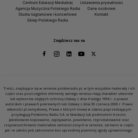
Centrum Edukacji Medialnej
Ustawienia prywatności
Agencja Muzyczna Polskiego Radia
Dane osobowe
Studia nagraniowe i koncertowe
Kontakt
Sklep Polskiego Radia
Znajdziesz nas na
Treści, znajdujące się w serwisie polskieradio.pl, w tym wszystkie materiały i ich
części oraz poszczególne elementy samego serwisu mają charakter utworów
lub wytworów objętych ochroną Ustawy z dnia 4 lutego 1994 r. o prawie
autorskim i prawach pokrewnych lub Ustawy z dnia 30 czerwca 2000 r. Prawo
własności przemysłowej. Prawa o których mowa w zdaniu poprzedzającym
przysługują Polskiemu Radiu S.A. w likwidacji lub podmiotom trzecim.
Jakiekolwiek kopiowanie, zapisywanie, powielanie, reprodukowanie oraz
rozpowszechnianie materiałów zamieszczonych w serwisie, zarówno w części,
jak i w całości jest zabronione bez uprzedniej pisemnej zgody uprawnionego.