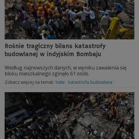
Rośnie tragiczny bilans katastrofy
budowlanej w indyjskim Bombaju
Według najnowszych danych, w wyniku zawalenia się
bloku mieszkalnego zginęło 61 osób.
Zobacz więcej na temat:
Indie
katastrofa budowlana