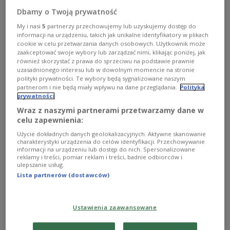
Cyklon Nisarga dotarł do zachodniego wybrzeża Indii i
znajdującej się tam finansowej stolicy kraju - Bombaju.
Dbamy o Twoją prywatność
Ewakuowano około 10 tysięcy mieszkańców. Wśród nich
My i nasi
5
partnerzy przechowujemy lub uzyskujemy dostęp do
jest także około dwustu zakażonych koronawirusem
informacji na urządzeniu, takich jak unikalne identyfikatory w plikach
pacjentów stołecznego szpitala.
cookie w celu przetwarzania danych osobowych. Użytkownik może
zaakceptować swoje wybory lub zarządzać nimi, klikając poniżej, jak
Zobacz więcej na temat:
ŚWIAT
koronawirus
Indie
wiatr
Azja
kataklizmy
również skorzystać z prawa do sprzeciwu na podstawie prawnie
uzasadnionego interesu lub w dowolnym momencie na stronie
polityki prywatności. Te wybory będą sygnalizowane naszym
partnerom i nie będą miały wpływu na dane przeglądania.
Polityka
prywatności
Wraz z naszymi partnerami przetwarzamy dane w
celu zapewnienia:
Użycie dokładnych danych geolokalizacyjnych. Aktywne skanowanie
charakterystyki urządzenia do celów identyfikacji. Przechowywanie
informacji na urządzeniu lub dostęp do nich. Spersonalizowane
reklamy i treści, pomiar reklam i treści, badnie odbiorców i
ulepszanie usług.
Lista partnerów (dostawców)
Bombaj: panika na stacji kolejowej. Są
ofiary śmiertelne
Ustawienia zaawansowane
Co najmniej 22 osoby zginęły po wybuchu paniki na