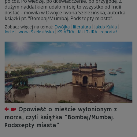
po coś. Po wiedzę, po doświadczenie, po przygodę. Z
dużym naddatkiem udało mi się to wszystko od Indii
dostać - mówiła w Dwójce Iwona Szelezińska, autorka
książki pt. "Bombaj/Mumbaj. Podszepty miasta".
Zobacz więcej na temat:
Dwójka
literatura
Jakub Kukla
Indie
Iwona Szelezińska
KSIĄŻKA
KULTURA
reportaż
Opowieść o mieście wyłonionym z
morza, czyli książka "Bombaj/Mumbaj.
Podszepty miasta"