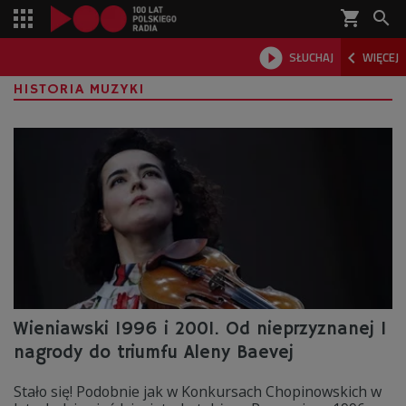
shopping_cart



SŁUCHAJ
WIĘCEJ

HISTORIA MUZYKI
Wieniawski 1996 i 2001. Od nieprzyznanej I
nagrody do triumfu Aleny Baevej
Stało się! Podobnie jak w Konkursach Chopinowskich w