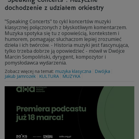
"Speaking Concerts". Muzyczne
dochodzenie z udziałem orkiestry
"Speaking Concerts" to cykl koncertów muzyki
klasycznej połączonych z błyskotliwym komentarzem.
Muzyka spotyka się tu z opowieścią, kontekstem i
humorem, pomagając słuchaczom lepiej zrozumieć
dzieła i ich twórców. - Historia muzyki jest fascynująca,
tylko trzeba dobrze ją opowiedzieć - mówił w Dwójce
Marcin Sompoliński, dyrygent, kompozytor i
pomysłodawca wydarzenia.
Zobacz więcej na temat:
muzyka klasyczna
Dwójka
Jakub Jamrozek
KULTURA
MUZYKA