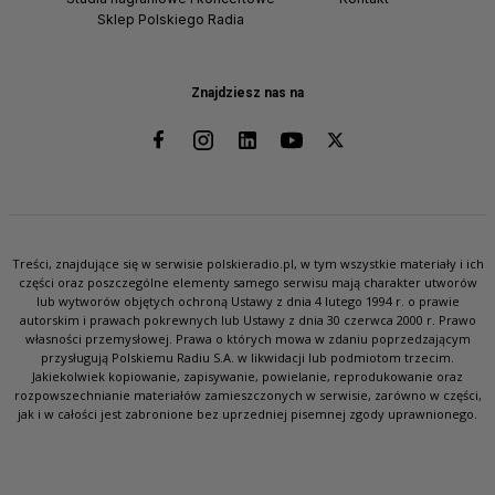
Sklep Polskiego Radia
Znajdziesz nas na
Treści, znajdujące się w serwisie polskieradio.pl, w tym wszystkie materiały i ich
części oraz poszczególne elementy samego serwisu mają charakter utworów
lub wytworów objętych ochroną Ustawy z dnia 4 lutego 1994 r. o prawie
autorskim i prawach pokrewnych lub Ustawy z dnia 30 czerwca 2000 r. Prawo
własności przemysłowej. Prawa o których mowa w zdaniu poprzedzającym
przysługują Polskiemu Radiu S.A. w likwidacji lub podmiotom trzecim.
Jakiekolwiek kopiowanie, zapisywanie, powielanie, reprodukowanie oraz
rozpowszechnianie materiałów zamieszczonych w serwisie, zarówno w części,
jak i w całości jest zabronione bez uprzedniej pisemnej zgody uprawnionego.