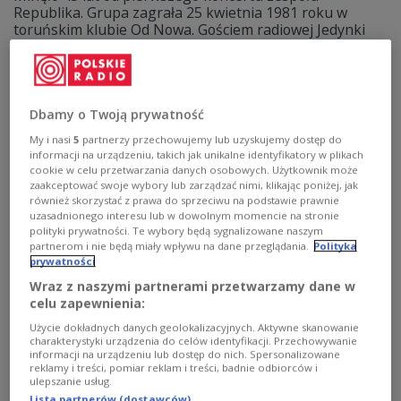
Republika. Grupa zagrała 25 kwietnia 1981 roku w
toruńskim klubie Od Nowa. Gościem radiowej Jedynki
był Zbigniew Krzywański, gitarzysta i współtwórca
zespołu. - To był dla mnie pierwszy w Toruniu koncert.
Dopiero przyjechałem na studia i miesiąc później już
grałem w Republice - wspominał.
Dbamy o Twoją prywatność
Zobacz więcej na temat:
MUZYKA
Republika
Zbigniew Krzywański
Kamil Wicik
Grzegorz Ciechowski
My i nasi
5
partnerzy przechowujemy lub uzyskujemy dostęp do
informacji na urządzeniu, takich jak unikalne identyfikatory w plikach
cookie w celu przetwarzania danych osobowych. Użytkownik może
zaakceptować swoje wybory lub zarządzać nimi, klikając poniżej, jak
również skorzystać z prawa do sprzeciwu na podstawie prawnie
uzasadnionego interesu lub w dowolnym momencie na stronie
polityki prywatności. Te wybory będą sygnalizowane naszym
partnerom i nie będą miały wpływu na dane przeglądania.
Polityka
prywatności
Wraz z naszymi partnerami przetwarzamy dane w
celu zapewnienia:
Użycie dokładnych danych geolokalizacyjnych. Aktywne skanowanie
charakterystyki urządzenia do celów identyfikacji. Przechowywanie
informacji na urządzeniu lub dostęp do nich. Spersonalizowane
Wielkie triumfy. VII Konkurs im.
reklamy i treści, pomiar reklam i treści, badnie odbiorców i
ulepszanie usług.
Wieniawskiego 1977 i VIII Konkurs 1981
Lista partnerów (dostawców)