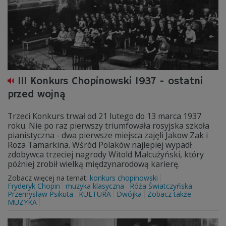
III Konkurs Chopinowski 1937 - ostatni
przed wojną
Trzeci Konkurs trwał od 21 lutego do 13 marca 1937
roku. Nie po raz pierwszy triumfowała rosyjska szkoła
pianistyczna - dwa pierwsze miejsca zajęli Jakow Zak i
Roza Tamarkina. Wśród Polaków najlepiej wypadł
zdobywca trzeciej nagrody Witold Małcużyński, który
później zrobił wielką międzynarodową karierę.
Zobacz więcej na temat:
konkurs chopinowski
Fryderyk Chopin
muzyka klasyczna
Róża Światczyńska
Przemysław Psikuta
KULTURA
Dwójka
Zobacz także
MUZYKA