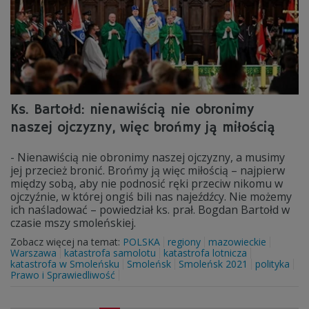
Ks. Bartołd: nienawiścią nie obronimy
naszej ojczyzny, więc brońmy ją miłością
- Nienawiścią nie obronimy naszej ojczyzny, a musimy
jej przecież bronić. Brońmy ją więc miłością – najpierw
między sobą, aby nie podnosić ręki przeciw nikomu w
ojczyźnie, w której ongiś bili nas najeźdźcy. Nie możemy
ich naśladować – powiedział ks. prał. Bogdan Bartołd w
czasie mszy smoleńskiej.
Zobacz więcej na temat:
POLSKA
regiony
mazowieckie
Warszawa
katastrofa samolotu
katastrofa lotnicza
katastrofa w Smoleńsku
Smoleńsk
Smoleńsk 2021
polityka
Prawo i Sprawiedliwość