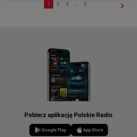
1
2
3
...
5
Pobierz aplikację Polskie Radio
Google Play
App Store