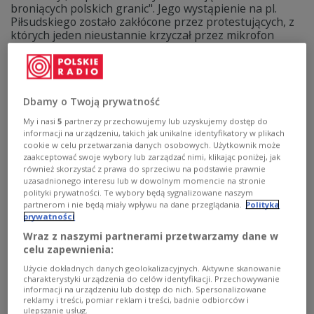
broniących polskich granic". Jego wystąpienie na pl.
Piłsudskiego zostało zakłócone przez protestujących, z
których jeden nieustannie krzyczał przez mikrofon
słowo "kłamca".
Zobacz więcej na temat:
POLSKA
Jarosław Kaczyński
Prawo i Sprawiedliwość
PiS
Dbamy o Twoją prywatność
My i nasi
5
partnerzy przechowujemy lub uzyskujemy dostęp do
informacji na urządzeniu, takich jak unikalne identyfikatory w plikach
cookie w celu przetwarzania danych osobowych. Użytkownik może
zaakceptować swoje wybory lub zarządzać nimi, klikając poniżej, jak
również skorzystać z prawa do sprzeciwu na podstawie prawnie
uzasadnionego interesu lub w dowolnym momencie na stronie
polityki prywatności. Te wybory będą sygnalizowane naszym
partnerom i nie będą miały wpływu na dane przeglądania.
Polityka
prywatności
Wraz z naszymi partnerami przetwarzamy dane w
celu zapewnienia:
Kaczyński zdradził, co usłyszał od księdza
Użycie dokładnych danych geolokalizacyjnych. Aktywne skanowanie
na spowiedzi
charakterystyki urządzenia do celów identyfikacji. Przechowywanie
informacji na urządzeniu lub dostęp do nich. Spersonalizowane
reklamy i treści, pomiar reklam i treści, badnie odbiorców i
- Mamy nowego prezydenta i nadzieję, że to wszystko,
ulepszanie usług.