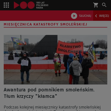
shopping_cart



SŁUCHAJ
WIĘCEJ

MIESIĘCZNICA KATASTROFY SMOLEŃSKIEJ
Awantura pod pomnikiem smoleńskim.
Tłum krzyczy "kłamca"
Podczas kolejnej miesięcznicy katastrofy smoleńskiej