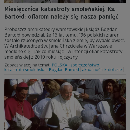
Miesięcznica katastrofy smoleńskiej. Ks.
Bartołd: ofiarom należy się nasza pamięć
Proboszcz archikatedry warszawskiej ksiądz Bogdan
Bartołd powiedział, że 13 lat temu, "96 polskich ziaren
zostało rzuconych w smoleńską ziemię, by wydało owoc".
W Archikatedrze św. Jana Chrzciciela w Warszawie
modlono się - jak co miesiąc - w intencji ofiar katastrofy
smoleńskiej z 2010 roku i ojczyzny.
Zobacz więcej na temat:
POLSKA
społeczeństwo
katastrofa smoleńska
Bogdan Bartołd
aktualności katolickie