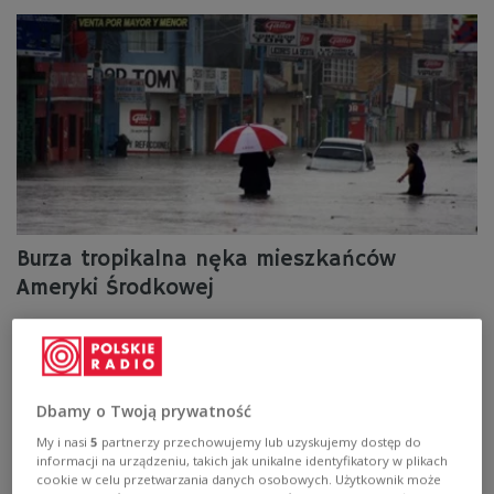
Burza tropikalna nęka mieszkańców
Ameryki Środkowej
Co najmniej 18 osób zginęło w państwach Ameryki
Środkowej na skutek powodzi i lawin błotnych,
wywołanych przez burzę tropikalną, która utrzymuje się
od poniedziałku.
Dbamy o Twoją prywatność
Zobacz więcej na temat:
Ameryka Środkowa
dzieci
My i nasi
5
partnerzy przechowujemy lub uzyskujemy dostęp do
Gwatemala
Salwador
informacji na urządzeniu, takich jak unikalne identyfikatory w plikach
cookie w celu przetwarzania danych osobowych. Użytkownik może