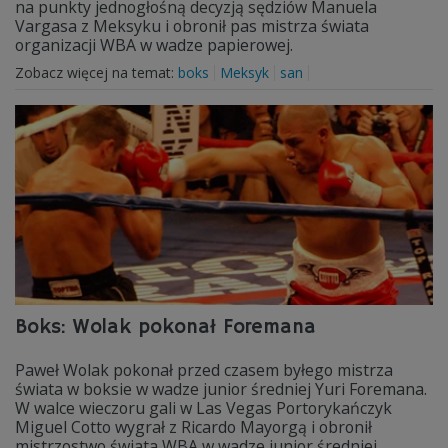
na punkty jednogłośną decyzją sędziów Manuela
Vargasa z Meksyku i obronił pas mistrza świata
organizacji WBA w wadze papierowej.
Zobacz więcej na temat:
boks
Meksyk
san
Boks: Wolak pokonał Foremana
Paweł Wolak pokonał przed czasem byłego mistrza
świata w boksie w wadze junior średniej Yuri Foremana.
W walce wieczoru gali w Las Vegas Portorykańczyk
Miguel Cotto wygrał z Ricardo Mayorgą i obronił
mistrzostwo świata WBA w wadze junior średniej.