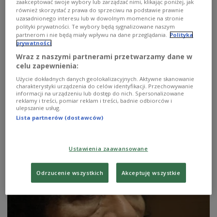
zaakceptować swoje wybory lub zarządzać nimi, klikając poniżej, jak
również skorzystać z prawa do sprzeciwu na podstawie prawnie
uzasadnionego interesu lub w dowolnym momencie na stronie
polityki prywatności. Te wybory będą sygnalizowane naszym
partnerom i nie będą miały wpływu na dane przeglądania.
Polityka
prywatności
Wraz z naszymi partnerami przetwarzamy dane w
celu zapewnienia:
Użycie dokładnych danych geolokalizacyjnych. Aktywne skanowanie
charakterystyki urządzenia do celów identyfikacji. Przechowywanie
informacji na urządzeniu lub dostęp do nich. Spersonalizowane
Rybki w akwarium robią się agresywne
reklamy i treści, pomiar reklam i treści, badnie odbiorców i
ulepszanie usług.
Lista partnerów (dostawców)
Wszystko przez ciasnotę, którą źle znoszą. Okazuje się,
że zredukowana przestrzeń i mało atrakcyjne otoczenie
wywołują u ryb akwariowych agresję - podaje serwis
Ustawienia zaawansowane
ScienceDaily.
Zobacz więcej na temat:
ekologia
Stany Zjednoczone
Odrzucenie wszystkich
Akceptuję wszystkie