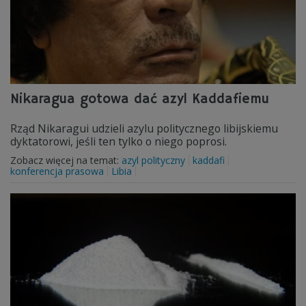
Nikaragua gotowa dać azyl Kaddafiemu
Rząd Nikaragui udzieli azylu politycznego libijskiemu
dyktatorowi, jeśli ten tylko o niego poprosi.
Zobacz więcej na temat:
azyl polityczny
kaddafi
konferencja prasowa
Libia