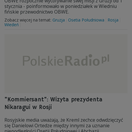
OBWE rozpocznie wycofywanie swej misji z Gruzji od 1
stycznia - poinformowało w poniedziałek w Wiedniu
fińskie przewodnictwo OBWE.
Zobacz więcej na temat:
Gruzja
Osetia Południowa
Rosja
Wiedeń
"Kommiersant": Wizyta prezydenta
Nikaragui w Rosji
Rosyjskie media uważają, że Kreml zechce odwdzięczyć
się Danielowi Ortedze między innymi za uznanie
niepodległości Osetii Południowej i Abchazji.