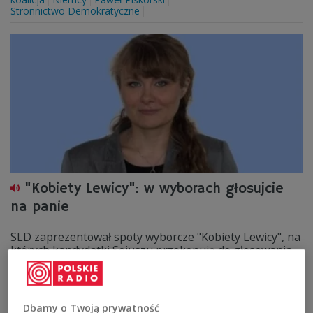
Stronnictwo Demokratyczne
"Kobiety Lewicy": w wyborach głosujcie
na panie
SLD zaprezentował spoty wyborcze "Kobiety Lewicy", na
których kandydatki Sojuszu przekonują do głosowania
na kobiety.
Zobacz więcej na temat:
Grzegorz Napieralski
IAR
krystyna łybacka
polityka
równouprawnienie
wybory parlamentarne 2011
Dbamy o Twoją prywatność