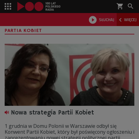
shopping_cart



SŁUCHAJ
WIĘCEJ

PARTIA KOBIET
Nowa strategia Partii Kobiet
1 grudnia w Domu Polonii w Warszawie odbył się
Konwent Partii Kobiet, który był poświęcony ogłoszeniu i
zaprezentowaniu nowej strategii politycznej partii.