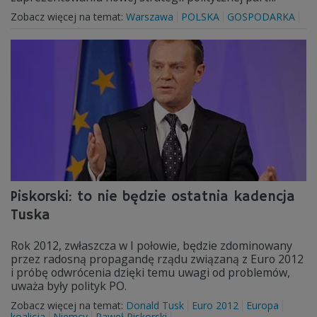
Zobacz więcej na temat:
Warszawa
POLSKA
GOSPODARKA
Piskorski: to nie będzie ostatnia kadencja
Tuska
Rok 2012, zwłaszcza w I połowie, będzie zdominowany
przez radosną propagandę rządu związaną z Euro 2012
i próbę odwrócenia dzięki temu uwagi od problemów,
uważa były polityk PO.
Zobacz więcej na temat:
Donald Tusk
Euro 2012
Europa
koalicja
Niemcy
Paweł Piskorski