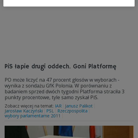
PiS łapie drugi oddech. Goni Platformę
PO może liczyć na 47 procent głosów w wyborach -
wynika z sondażu GfK Polonia. W porównaniu z
badaniem sprzed dwóch tygodni Platforma straciła 3
punkty procentowe, tyle samo zyskał PiS.
Zobacz więcej na temat:
IAR
Janusz Palikot
Jarosław Kaczyński
PSL
Rzeczpospolita
wybory parlamentarne 2011