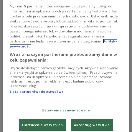
My i nasi
5
partnerzy przechowujemy lub uzyskujemy dostęp do
informacji na urządzeniu, takich jak unikalne identyfikatory w plikach
cookie w celu przetwarzania danych osobowych. Użytkownik może
zaakceptować swoje wybory lub zarządzać nimi, klikając poniżej, jak
również skorzystać z prawa do sprzeciwu na podstawie prawnie
uzasadnionego interesu lub w dowolnym momencie na stronie
polityki prywatności. Te wybory będą sygnalizowane naszym
partnerom i nie będą miały wpływu na dane przeglądania.
Polityka
prywatności
Wraz z naszymi partnerami przetwarzamy dane w
celu zapewnienia:
Użycie dokładnych danych geolokalizacyjnych. Aktywne skanowanie
SLD się broni: mamy 40 proc. kobiet na
charakterystyki urządzenia do celów identyfikacji. Przechowywanie
informacji na urządzeniu lub dostęp do nich. Spersonalizowane
listach
reklamy i treści, pomiar reklam i treści, badnie odbiorców i
ulepszanie usług.
Wydane przez Sojusz oświadczenie jest reakcją na
Lista partnerów (dostawców)
niedawne doniesienia medialne o niskiej liczbie pań na
listach SLD.
Ustawienia zaawansowane
Zobacz więcej na temat:
Bydgoszcz
Gazeta Wyborcza
Sojusz Lewicy Demokratycznej
wybory parlamentarne 2011
ZUS
Odrzucenie wszystkich
Akceptuję wszystkie