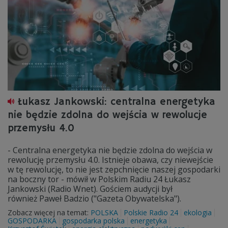
Łukasz Jankowski: centralna energetyka
nie będzie zdolna do wejścia w rewolucje
przemysłu 4.0
- Centralna energetyka nie będzie zdolna do wejścia w
rewolucję przemysłu 4.0. Istnieje obawa, czy niewejście
w tę rewolucję, to nie jest zepchnięcie naszej gospodarki
na boczny tor - mówił w Polskim Radiu 24 Łukasz
Jankowski (Radio Wnet). Gościem audycji był
również Paweł Badzio ("Gazeta Obywatelska").
Zobacz więcej na temat:
POLSKA
Polskie Radio 24
ekologia
GOSPODARKA
gospodarka polska
energetyka