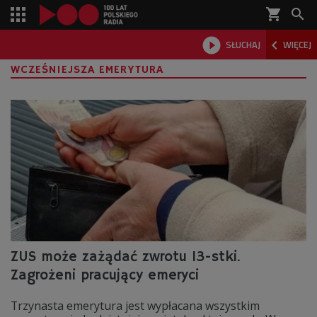
shopping_cart



SŁUCHAJ
WIĘCEJ

WCZEŚNIEJSZA EMERYTURA
ZUS może zażądać zwrotu 13-stki.
Zagrożeni pracujący emeryci
Trzynasta emerytura jest wypłacana wszystkim