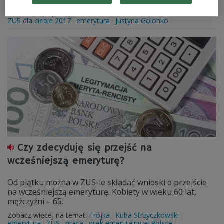
Zobacz więcej na temat:
ZUS
zus składki
ZUS dla ciebie 2017
emerytura
Justyna Golonko
Czy zdecyduję się przejść na
wcześniejszą emeryturę?
Od piątku można w ZUS-ie składać wnioski o przejście
na wcześniejszą emeryturę. Kobiety w wieku 60 lat,
mężczyźni – 65.
Zobacz więcej na temat:
Trójka
Kuba Strzyczkowski
emerytura
ZUS
praca
wiek emerytalny w Polsce