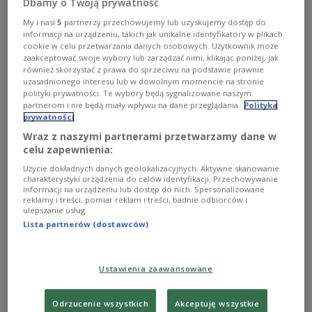
Dbamy o Twoją prywatność
jeżeli poza świadczeniem jeszcze sobie dorabiają.
Zobacz więcej na temat:
GOSPODARKA
POLSKA
emerytura
My i nasi
5
partnerzy przechowujemy lub uzyskujemy dostęp do
ZUS
Zakład Ubezpieczeń Społecznych
praca
informacji na urządzeniu, takich jak unikalne identyfikatory w plikach
finanse osobiste
cookie w celu przetwarzania danych osobowych. Użytkownik może
zaakceptować swoje wybory lub zarządzać nimi, klikając poniżej, jak
również skorzystać z prawa do sprzeciwu na podstawie prawnie
uzasadnionego interesu lub w dowolnym momencie na stronie
polityki prywatności. Te wybory będą sygnalizowane naszym
partnerom i nie będą miały wpływu na dane przeglądania.
Polityka
prywatności
Wraz z naszymi partnerami przetwarzamy dane w
celu zapewnienia:
Użycie dokładnych danych geolokalizacyjnych. Aktywne skanowanie
charakterystyki urządzenia do celów identyfikacji. Przechowywanie
informacji na urządzeniu lub dostęp do nich. Spersonalizowane
reklamy i treści, pomiar reklam i treści, badnie odbiorców i
ulepszanie usług.
ZUS radzi, jak odnaleźć dokumenty ze
Lista partnerów (dostawców)
zlikwidowanych firm
Ustawienia zaawansowane
Osoby, które chcą dostać emeryturę muszą zebrać
dokumenty, które potwierdzają staż pracy oraz
wysokość zarobków przed 1999 r. Co, jeśli zakład pracy
Odrzucenie wszystkich
Akceptuję wszystkie
już nie istnieje?