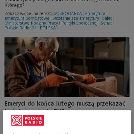
Którego?
Zobacz więcej na temat:
GOSPODARKA
emerytura
emerytura pomostowa
wcześniejsze emerytury
balet
Ministerstwo Rodziny Pracy i Polityki Społecznej
Senat
Polskie Radio 24
POLSKA
Emeryci do końca lutego muszą przekazać
te informacje do ZUS
Emeryci pobierający wcześniejszą emeryturę mają do
końca lutego czas, by poinformować ZUS o dochodach,