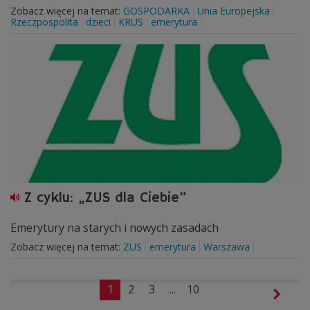
Zobacz więcej na temat:
GOSPODARKA
Unia Europejska
Rzeczpospolita
dzieci
KRUS
emerytura
Z cyklu: „ZUS dla Ciebie”
Emerytury na starych i nowych zasadach
Zobacz więcej na temat:
ZUS
emerytura
Warszawa
1
2
3
...
10