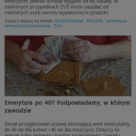
emerytom, jednak istnieje wyjątek od tej zasady. W
niektórych przypadkach ZUS może zażądać od
niektórych osób zwrotu wypłaconej trzynastki.
Zobacz więcej na temat:
GOSPODARKA
POLSKA
emerytura
emerytura pomostowa
ZUS
Emerytura po 40? Podpowiadamy, w którym
zawodzie
Senat przegłosował ustawę obniżającą wiek emerytalny
do 40 lat dla kobiet i 45 lat dla mężczyzn. Dotyczy to
jednak tylko jednego i bardzo konkretnego zawodu.