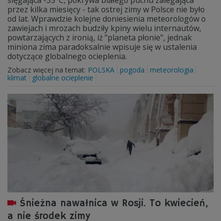
sięgająca -35°C, pokrywa białego puchu zalegająca
przez kilka miesięcy - tak ostrej zimy w Polsce nie było
od lat. Wprawdzie kolejne doniesienia meteorologów o
zawiejach i mrozach budziły kpiny wielu internautów,
powtarzających z ironią, iż "planeta płonie", jednak
miniona zima paradoksalnie wpisuje się w ustalenia
dotyczące globalnego ocieplenia.
Zobacz więcej na temat:
POLSKA
pogoda
meteorologia
klimat
globalne ocieplenie
Śnieżna nawałnica w Rosji. To kwiecień,
a nie środek zimy