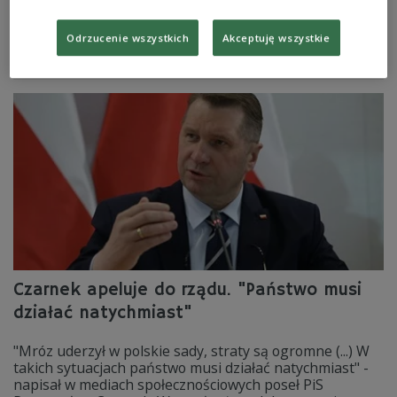
niebezpiecznych warunków pracownicy parku odradzają
wysokogórskie wycieczki.
Odrzucenie wszystkich
Akceptuję wszystkie
Zobacz więcej na temat:
Tatry
TOPR
POLSKA
Tatrzański Park Narodowy
Czarnek apeluje do rządu. "Państwo musi
działać natychmiast"
"Mróz uderzył w polskie sady, straty są ogromne (...) W
takich sytuacjach państwo musi działać natychmiast" -
napisał w mediach społecznościowych poseł PiS