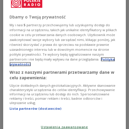
poniedziałek.
Zobacz więcej na temat:
ŚWIAT
Rosja
śnieg
pogoda
meteorologia
Dbamy o Twoją prywatność
My i nasi
5
partnerzy przechowujemy lub uzyskujemy dostęp do
informacji na urządzeniu, takich jak unikalne identyfikatory w plikach
cookie w celu przetwarzania danych osobowych. Użytkownik może
zaakceptować swoje wybory lub zarządzać nimi, klikając poniżej, jak
również skorzystać z prawa do sprzeciwu na podstawie prawnie
uzasadnionego interesu lub w dowolnym momencie na stronie
polityki prywatności. Te wybory będą sygnalizowane naszym
partnerom i nie będą miały wpływu na dane przeglądania.
Polityka
prywatności
Wraz z naszymi partnerami przetwarzamy dane w
celu zapewnienia:
Użycie dokładnych danych geolokalizacyjnych. Aktywne skanowanie
Pół metra śniegu w Tatrach. Zima nie daje
charakterystyki urządzenia do celów identyfikacji. Przechowywanie
informacji na urządzeniu lub dostęp do nich. Spersonalizowane
o sobie zapomnieć
reklamy i treści, pomiar reklam i treści, badnie odbiorców i
ulepszanie usług.
Lista partnerów (dostawców)
W Tatrach wciąż zimowe warunki. Na szczycie
Kasprowego Wierchu leży pół metra śniegu. W
Tatrzańskim Parku Narodowym obowiązuje pierwszy
stopień zagrożenia lawinowego. Z powodu
Ustawienia zaawansowane