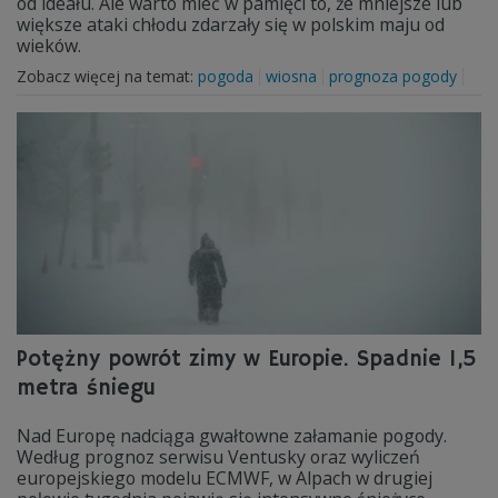
od ideału. Ale warto mieć w pamięci to, że mniejsze lub
większe ataki chłodu zdarzały się w polskim maju od
wieków.
Zobacz więcej na temat:
pogoda
wiosna
prognoza pogody
Potężny powrót zimy w Europie. Spadnie 1,5
metra śniegu
Nad Europę nadciąga gwałtowne załamanie pogody.
Według prognoz serwisu Ventusky oraz wyliczeń
europejskiego modelu ECMWF, w Alpach w drugiej