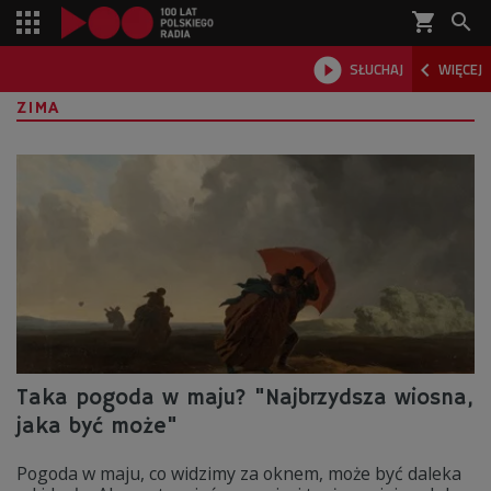
shopping_cart



SŁUCHAJ
WIĘCEJ

ZIMA
Taka pogoda w maju? "Najbrzydsza wiosna,
jaka być może"
Pogoda w maju, co widzimy za oknem, może być daleka