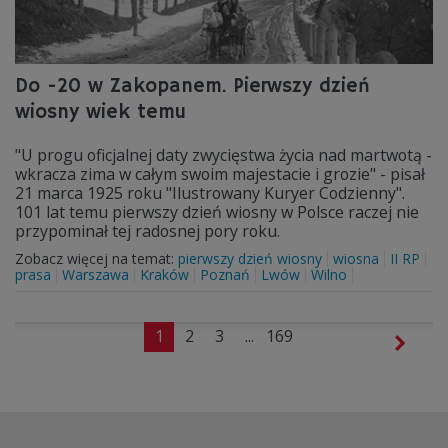
Do -20 w Zakopanem. Pierwszy dzień
wiosny wiek temu
"U progu oficjalnej daty zwycięstwa życia nad martwotą -
wkracza zima w całym swoim majestacie i grozie" - pisał
21 marca 1925 roku "Ilustrowany Kuryer Codzienny".
101 lat temu pierwszy dzień wiosny w Polsce raczej nie
przypominał tej radosnej pory roku.
Zobacz więcej na temat:
pierwszy dzień wiosny
wiosna
II RP
prasa
Warszawa
Kraków
Poznań
Lwów
Wilno
1
2
3
...
169