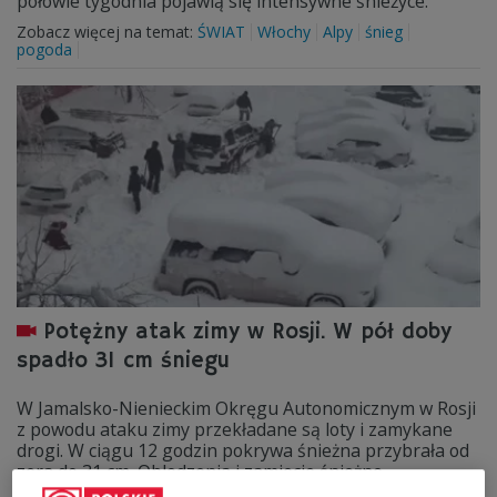
połowie tygodnia pojawią się intensywne śnieżyce.
Zobacz więcej na temat:
ŚWIAT
Włochy
Alpy
śnieg
pogoda
Potężny atak zimy w Rosji. W pół doby
spadło 31 cm śniegu
W Jamalsko-Nienieckim Okręgu Autonomicznym w Rosji
z powodu ataku zimy przekładane są loty i zamykane
drogi. W ciągu 12 godzin pokrywa śnieżna przybrała od
zera do 31 cm. Oblodzenia i zamiecie śnieżne
prognozowane są także na dalszą część dnia oraz na